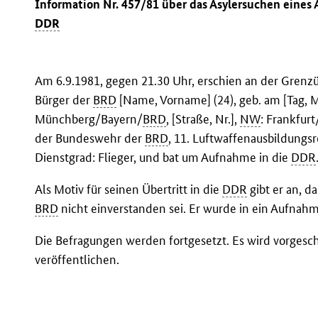
Information Nr. 457/81 über das Asylersuchen eine
DDR
Am 6.9.1981, gegen 21.30 Uhr, erschien an der Grenz
Bürger der
BRD
[Name, Vorname] (24), geb. am [Tag, 
Münchberg/Bayern/
BRD
, [Straße, Nr.],
NW
: Frankfurt
der Bundeswehr der
BRD
, 11. Luftwaffenausbildungs
Dienstgrad: Flieger, und bat um Aufnahme in die
DDR
Als Motiv für seinen Übertritt in die
DDR
gibt er an, d
BRD
nicht einverstanden sei. Er wurde in ein Aufna
Die Befragungen werden fortgesetzt. Es wird vorgesc
veröffentlichen.