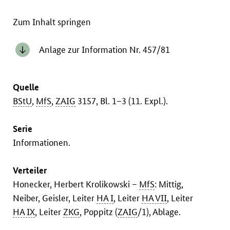
Zum Inhalt springen
Anlage zur Information Nr. 457/81
Quelle
BStU
,
MfS
,
ZAIG
3157, Bl. 1–3 (11. Expl.).
Serie
Informationen.
Verteiler
Honecker, Herbert Krolikowski –
MfS
: Mittig,
Neiber, Geisler, Leiter
HA I
, Leiter
HA VII
, Leiter
HA IX
, Leiter
ZKG
, Poppitz (
ZAIG
/1), Ablage.