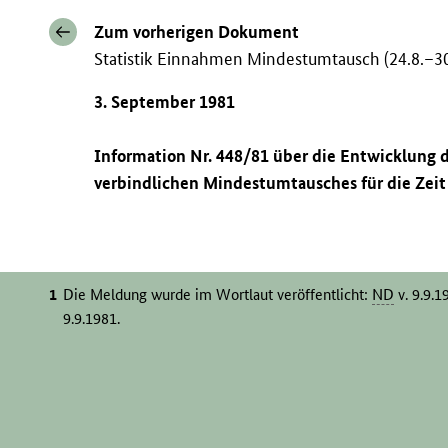
Zum vorherigen Dokument
Statistik Einnahmen Mindestumtausch (24.8.–30
3. September 1981
Information Nr. 448/81 über die Entwicklung
verbindlichen Mindestumtausches für die Zeit 
Die Meldung wurde im Wortlaut veröffentlicht:
ND
v. 9.9.1
9.9.1981.