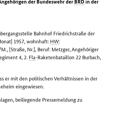
s Angehörigen der Bundeswehr der
BRD
in der
übergangsstelle Bahnhof Friedrichstraße der
Monat] 1957, wohnhaft:
HW
:
/M., [Straße, Nr.], Beruf: Metzger, Angehöriger
regiment 4, 2.
Fla
-Raketenbataillon 22 Burbach,
.
ass er mit den politischen Verhältnissen in der
hmeheim eingewiesen.
hlagen, beiliegende Pressemeldung zu