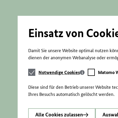
Direkt
zum
Seiteninhalt
springen
Einsatz von Cooki
Damit Sie unsere Website optimal nutzen könn
dienen der anonymen Webanalyse oder ermögl
Notwendige
Matomo
Notwendige Cookies
Matomo W
Cookies
Webstatistik
Diese sind für den Betrieb unserer Website t
Ihres Besuchs automatisch gelöscht werden.
Alle Cookies zulassen
Auswah