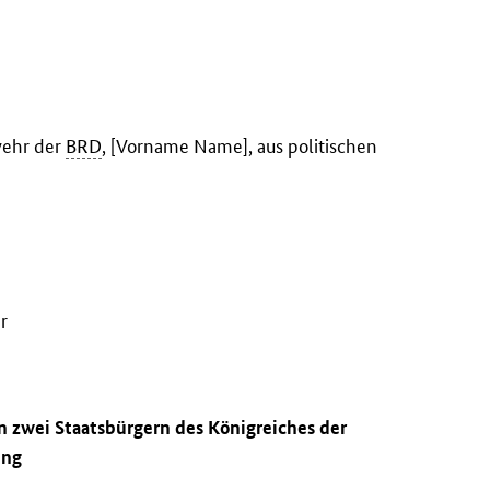
wehr der
BRD
, [Vorname Name], aus politischen
r
n zwei Staatsbürgern des Königreiches der
ung