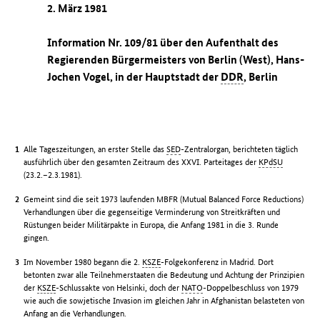
2. März 1981
Information Nr. 109/81 über den Aufenthalt des
Regierenden Bürgermeisters von Berlin (West), Hans-
Jochen Vogel, in der Hauptstadt der
DDR
, Berlin
Alle Tageszeitungen, an erster Stelle das
SED
-Zentralorgan, berichteten täglich
ausführlich über den gesamten Zeitraum des XXVI. Parteitages der
KPdSU
(23.2.–2.3.1981).
Gemeint sind die seit 1973 laufenden MBFR (Mutual Balanced Force Reductions)
Verhandlungen über die gegenseitige Verminderung von Streitkräften und
Rüstungen beider Militärpakte in Europa, die Anfang 1981 in die 3. Runde
gingen.
Im November 1980 begann die 2.
KSZE
-Folgekonferenz in Madrid. Dort
betonten zwar alle Teilnehmerstaaten die Bedeutung und Achtung der Prinzipien
der
KSZE
-Schlussakte von Helsinki, doch der
NATO
-Doppelbeschluss von 1979
wie auch die sowjetische Invasion im gleichen Jahr in Afghanistan belasteten von
Anfang an die Verhandlungen.