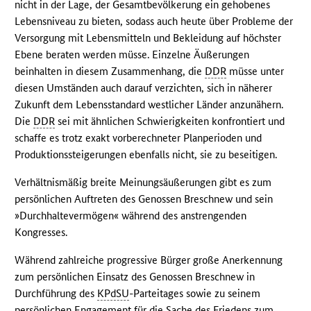
nicht in der Lage, der Gesamtbevölkerung ein gehobenes
Lebensniveau zu bieten, sodass auch heute über Probleme der
Versorgung mit Lebensmitteln und Bekleidung auf höchster
Ebene beraten werden müsse. Einzelne Äußerungen
beinhalten in diesem Zusammenhang, die
DDR
müsse unter
diesen Umständen auch darauf verzichten, sich in näherer
Zukunft dem Lebensstandard westlicher Länder anzunähern.
Die
DDR
sei mit ähnlichen Schwierigkeiten konfrontiert und
schaffe es trotz exakt vorberechneter Planperioden und
Produktionssteigerungen ebenfalls nicht, sie zu beseitigen.
Verhältnismäßig breite Meinungsäußerungen gibt es zum
persönlichen Auftreten des Genossen Breschnew und sein
»Durchhaltevermögen« während des anstrengenden
Kongresses.
Während zahlreiche progressive Bürger große Anerkennung
zum persönlichen Einsatz des Genossen Breschnew in
Durchführung des
KPdSU
-Parteitages sowie zu seinem
persönlichen Engagement für die Sache des Friedens zum