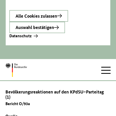
Alle Cookies zulassen
Auswahl bestätigen
Datenschutz
Zur
Hauptnav
Startseite
Bevölkerungsreaktionen auf den KPdSU–Parteitag
(1)
Bericht O/93a