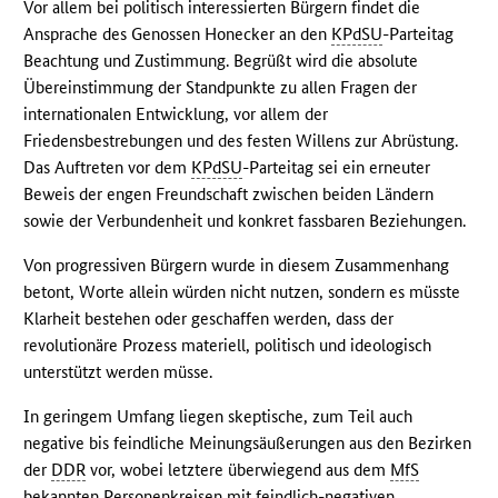
Vor allem bei politisch interessierten Bürgern findet die
Ansprache des Genossen Honecker an den
KPdSU
-Parteitag
Beachtung und Zustimmung. Begrüßt wird die absolute
Übereinstimmung der Standpunkte zu allen Fragen der
internationalen Entwicklung, vor allem der
Friedensbestrebungen und des festen Willens zur Abrüstung.
Das Auftreten vor dem
KPdSU
-Parteitag sei ein erneuter
Beweis der engen Freundschaft zwischen beiden Ländern
sowie der Verbundenheit und konkret fassbaren Beziehungen.
Von progressiven Bürgern wurde in diesem Zusammenhang
betont, Worte allein würden nicht nutzen, sondern es müsste
Klarheit bestehen oder geschaffen werden, dass der
revolutionäre Prozess materiell, politisch und ideologisch
unterstützt werden müsse.
In geringem Umfang liegen skeptische, zum Teil auch
negative bis feindliche Meinungsäußerungen aus den Bezirken
der
DDR
vor, wobei letztere überwiegend aus dem
MfS
bekannten Personenkreisen mit feindlich-negativen