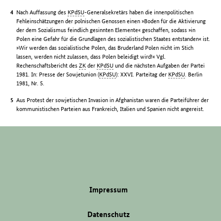
Nach Auffassung des
KPdSU
-Generalsekretärs haben die innenpolitischen
Fehleinschätzungen der polnischen Genossen einen »Boden für die Aktivierung
der dem Sozialismus feindlich gesinnten Elemente« geschaffen, sodass »in
Polen eine Gefahr für die Grundlagen des sozialistischen Staates entstanden« ist.
»Wir werden das sozialistische Polen, das Bruderland Polen nicht im Stich
lassen, werden nicht zulassen, dass Polen beleidigt wird!« Vgl.
Rechenschaftsbericht des
ZK
der
KPdSU
und die nächsten Aufgaben der Partei
1981. In: Presse der Sowjetunion (
KPdSU
): XXVI. Parteitag der
KPdSU
. Berlin
1981, Nr. 5.
Aus Protest der sowjetischen Invasion in Afghanistan waren die Parteiführer der
kommunistischen Parteien aus Frankreich, Italien und Spanien nicht angereist.
Impressum
Datenschutz