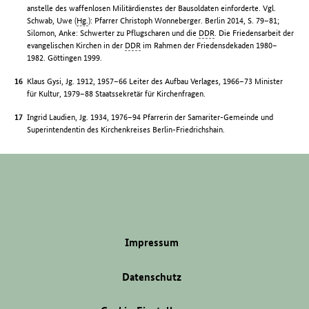
anstelle des waffenlosen Militärdienstes der Bausoldaten einforderte. Vgl.
Schwab, Uwe (
Hg.
): Pfarrer Christoph Wonneberger. Berlin 2014, S. 79–81;
Silomon, Anke: Schwerter zu Pflugscharen und die
DDR
. Die Friedensarbeit der
evangelischen Kirchen in der
DDR
im Rahmen der Friedensdekaden 1980–
1982. Göttingen 1999.
Klaus Gysi, Jg. 1912, 1957–66 Leiter des Aufbau Verlages, 1966–73 Minister
für Kultur, 1979–88 Staatssekretär für Kirchenfragen.
Ingrid Laudien, Jg. 1934, 1976–94 Pfarrerin der Samariter-Gemeinde und
Superintendentin des Kirchenkreises Berlin-Friedrichshain.
Impressum
Datenschutz