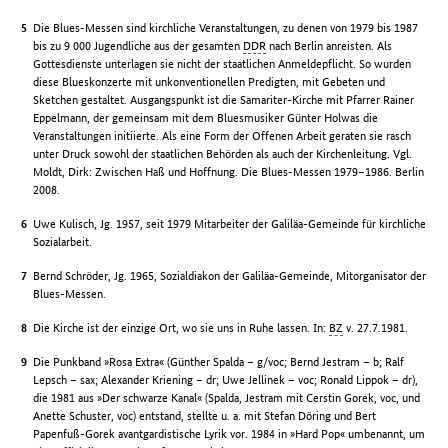
Die Blues-Messen sind kirchliche Veranstaltungen, zu denen von 1979 bis 1987
bis zu 9 000 Jugendliche aus der gesamten
DDR
nach Berlin anreisten. Als
Gottesdienste unterlagen sie nicht der staatlichen Anmeldepflicht. So wurden
diese Blueskonzerte mit unkonventionellen Predigten, mit Gebeten und
Sketchen gestaltet. Ausgangspunkt ist die Samariter-Kirche mit Pfarrer Rainer
Eppelmann, der gemeinsam mit dem Bluesmusiker Günter Holwas die
Veranstaltungen initiierte. Als eine Form der Offenen Arbeit geraten sie rasch
unter Druck sowohl der staatlichen Behörden als auch der Kirchenleitung. Vgl.
Moldt, Dirk: Zwischen Haß und Hoffnung. Die Blues-Messen 1979–1986. Berlin
2008.
Uwe Kulisch, Jg. 1957, seit 1979 Mitarbeiter der Galiläa-Gemeinde für kirchliche
Sozialarbeit.
Bernd Schröder, Jg. 1965, Sozialdiakon der Galiläa-Gemeinde, Mitorganisator der
Blues-Messen.
Die Kirche ist der einzige Ort, wo sie uns in Ruhe lassen. In:
BZ
v. 27.7.1981.
Die Punkband »Rosa Extra« (Günther Spalda – g/voc; Bernd Jestram – b; Ralf
Lepsch – sax; Alexander Kriening – dr; Uwe Jellinek – voc; Ronald Lippok – dr),
die 1981 aus »Der schwarze Kanal« (Spalda, Jestram mit Cerstin Gorek, voc, und
Anette Schuster, voc) entstand, stellte u. a. mit Stefan Döring und Bert
Papenfuß-Gorek avantgardistische Lyrik vor. 1984 in »Hard Pop« umbenannt, um