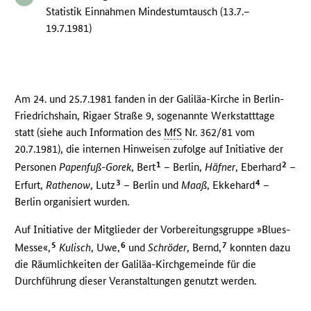
Statistik Einnahmen Mindestumtausch (13.7.–
19.7.1981)
Am 24. und 25.7.1981 fanden in der Galiläa-Kirche in Berlin-
Friedrichshain, Rigaer Straße 9, sogenannte Werkstatttage
statt (siehe auch Information des
MfS
Nr. 362/81 vom
20.7.1981), die internen Hinweisen zufolge auf Initiative der
1
2
Personen
Papenfuß-Gorek
, Bert
– Berlin,
Häfner
, Eberhard
–
3
4
Erfurt,
Rathenow
, Lutz
– Berlin und
Maaß
, Ekkehard
–
Berlin organisiert wurden.
Auf Initiative der Mitglieder der Vorbereitungsgruppe »Blues-
5
6
7
Messe«,
Kulisch
, Uwe,
und
Schröder
, Bernd,
konnten dazu
die Räumlichkeiten der Galiläa-Kirchgemeinde für die
Durchführung dieser Veranstaltungen genutzt werden.