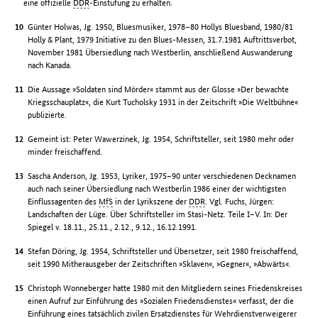
eine offizielle
DDR
-Einstufung zu erhalten.
Günter Holwas, Jg. 1950, Bluesmusiker, 1978–80 Hollys Bluesband, 1980/81
Holly & Plant, 1979 Initiative zu den Blues-Messen, 31.7.1981 Auftrittsverbot,
November 1981 Übersiedlung nach Westberlin, anschließend Auswanderung
nach Kanada.
Die Aussage »Soldaten sind Mörder« stammt aus der Glosse »Der bewachte
Kriegsschauplatz«, die Kurt Tucholsky 1931 in der Zeitschrift »Die Weltbühne«
publizierte.
Gemeint ist: Peter Wawerzinek, Jg. 1954, Schriftsteller, seit 1980 mehr oder
minder freischaffend.
Sascha Anderson, Jg. 1953, Lyriker, 1975–90 unter verschiedenen Decknamen
auch nach seiner Übersiedlung nach Westberlin 1986 einer der wichtigsten
Einflussagenten des
MfS
in der Lyrikszene der
DDR
. Vgl. Fuchs, Jürgen:
Landschaften der Lüge. Über Schriftsteller im Stasi-Netz. Teile I–V. In: Der
Spiegel v. 18.11., 25.11., 2.12., 9.12., 16.12.1991.
Stefan Döring, Jg. 1954, Schriftsteller und Übersetzer, seit 1980 freischaffend,
seit 1990 Mitherausgeber der Zeitschriften »Sklaven«, »Gegner«, »Abwärts«.
Christoph Wonneberger hatte 1980 mit den Mitgliedern seines Friedenskreises
einen Aufruf zur Einführung des »Sozialen Friedensdienstes« verfasst, der die
Einführung eines tatsächlich zivilen Ersatzdienstes für Wehrdienstverweigerer