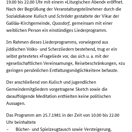
19.00 bis 22.00 Uhr mit einem »Liturgischen Abend« eröffnet.
Nach der Begrüßung der Veranstaltungsteilnehmer durch die
Sozialdiakone
Kulisch
und
Schröder
gestaltete der Vikar der
Galiläa-Kirchgemeinde,
Quasdorf
, gemeinsam mit einer
weiblichen Person ein einstündiges Liederprogramm.
Im Rahmen dieses Liederprogramms, vorwiegend aus
jiddischen Volks- und Scherzliedern bestehend, trug er ein
selbst getextetes »Fragelied« vor, das sich u. a. mit der
»gesellschaftlichen Vereinsamung«, Reisebeschränkungen, »zu
geringen persönlichen Entfaltungsmöglichkeiten« befasste.
Der anschließend von
Kulisch
und jugendlichen
Gemeindemitgliedern vorgetragene Sketch sowie die
darauffolgende Meditation enthielten keine politischen
Aussagen.
Das Programm am 25.7.1981 in der Zeit von 10.00 bis 22.00
Uhr beinhaltete
–
Bücher- und Spielzeugtausch sowie Versteigerung,