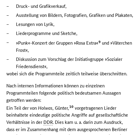
–
Druck- und Grafikverkauf,
–
Ausstellung von Bildern, Fotografien, Grafiken und Plakaten,
–
Lesungen von Lyrik,
–
Liederprogramme und Sketche,
–
9
»Punk«-Konzert der Gruppen »Rosa Extra«
und »Väterchen
Frost«,
–
Diskussion zum Vorschlag der Initiativgruppe »Sozialer
Friedensdienst«,
wobei sich die Programmteile zeitlich teilweise überschnitten.
Nach internen Informationen können zu einzelnen
Programmteilen folgende politisch bedeutsamen Aussagen
getroffen werden:
10
Ein Teil der von
Holwas
, Günter,
vorgetragenen Lieder
beinhaltete eindeutige politische Angriffe auf gesellschaftliche
Verhältnisse in der
DDR
. Dies kam u. a. darin zum Ausdruck,
dass er im Zusammenhang mit dem ausgesprochenen Berliner