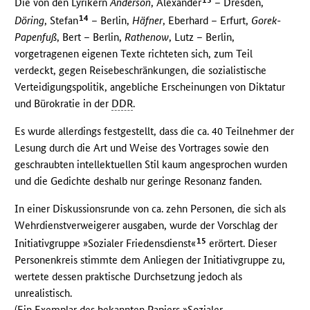
Die von den Lyrikern
Anderson
, Alexander
– Dresden,
14
Döring
, Stefan
– Berlin,
Häfner
, Eberhard – Erfurt,
Gorek-
Papenfuß
, Bert – Berlin,
Rathenow
, Lutz – Berlin,
vorgetragenen eigenen Texte richteten sich, zum Teil
verdeckt, gegen Reisebeschränkungen, die sozialistische
Verteidigungspolitik, angebliche Erscheinungen von Diktatur
und Bürokratie in der
DDR
.
Es wurde allerdings festgestellt, dass die ca. 40 Teilnehmer der
Lesung durch die Art und Weise des Vortrages sowie den
geschraubten intellektuellen Stil kaum angesprochen wurden
und die Gedichte deshalb nur geringe Resonanz fanden.
In einer Diskussionsrunde von ca. zehn Personen, die sich als
Wehrdienstverweigerer ausgaben, wurde der Vorschlag der
15
Initiativgruppe »Sozialer Friedensdienst«
erörtert. Dieser
Personenkreis stimmte dem Anliegen der Initiativgruppe zu,
wertete dessen praktische Durchsetzung jedoch als
unrealistisch.
(Ein Exemplar des bekannten Papiers »Sozialer