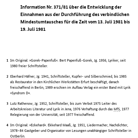
Information Nr. 371/81 über die Entwicklung der
Einnahmen aus der Durchführung des verbindlichen
Mindestumtausches für die Zeit vom 13. Juli 1981 bis
19. Juli 1981
Im Original: »Gorek-Papenfuß«. Bert Papenfuß-Gorek, Jg. 1956, Lyriker, seit
1980 freier Schriftsteller.
Eberhard Häfner, Jg. 1941, Schriftsteller, Kupfer- und Silberschmied, bis 1985
als Restaurator in den Kirchlichen Werkstätten Erfurt beschäftigt, danach
freischaffend in Berlin, 1989 erschien im Aufbau Verlag ein erster Band mit Lyrik
»Syndrom D«.
Lutz Rathenow, Jg. 1952, Schriftsteller, bis zum Verbot 1975 Leiter des
Arbeitskreises Literatur und Lyrik in Jena, 1976 Verhaftung durch das
MfS
, 1977
Relegierung von der Universität, seit 1977 freischaffend.
Im Original: »Eckehard«. Ekkehard Maaß, Jg. 1951, Liedermacher, Nachdichter,
1978–84 Gastgeber und Organisator von Lesungen unabhängiger Schriftsteller in
Ostberlin.