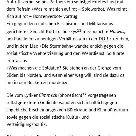
Auftrittsverbot seines Partners ein selbstgetextetes Lied mit
dem Refrain »Was reimt sich auf rot – Spielverbot, Was reimt
sich auf rot – Bonzenverbot« vortrug.
Ein gegen den deutschen Faschismus und Militarismus
11
gerichtetes Gedicht Kurt Tucholskys
missbrauchte
Holwas
,
um Parallelen zu heutigen Verhältnissen in der
DDR
zu ziehen,
und in dem Lied »Die Sturmbahn« wandte er sich gegen die
sozialistische Wehrerziehung und den Wehrdienst. So führte
er u. a. aus:
»Was machen die Soldaten? Sie stehen an der Grenze vom
Süden bis Norden, und wenn einer weg will, sind sie dazu da,
um in den Rücken zu morden.«
12
Die vom Lyriker
Cimmeck
(phonetisch)
vorgetragenen
selbstgetexteten Gedichte wandten sich inhaltlich gegen
angebliche Erscheinungen von Bürokratie und Kleinbürgertum
sowie gegen die sozialistische Kultur- und
Verteidigungspolitik.
13