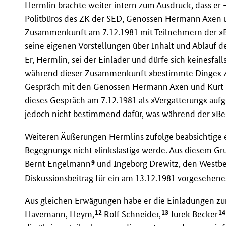
Hermlin brachte weiter intern zum Ausdruck, dass er 
Politbüros des
ZK
der
SED
, Genossen Hermann Axen u
Zusammenkunft am 7.12.1981 mit Teilnehmern der »
seine eigenen Vorstellungen über Inhalt und Ablauf d
Er, Hermlin, sei der Einlader und dürfe sich keinesfa
während dieser Zusammenkunft »bestimmte Dinge« zur
Gespräch mit den Genossen Hermann Axen und Kurt
dieses Gespräch am 7.12.1981 als »Vergatterung« aufg
jedoch nicht bestimmend dafür, was während der »Be
Weiteren Äußerungen Hermlins zufolge beabsichtige er
Begegnung« nicht »linkslastig« werde. Aus diesem Gru
9
Bernt Engelmann
und Ingeborg Drewitz, den Westberl
Diskussionsbeitrag für ein am 13.12.1981 vorgesehe
Aus gleichen Erwägungen habe er die Einladungen zu
12
13
14
Havemann, Heym,
Rolf Schneider,
Jurek Becker