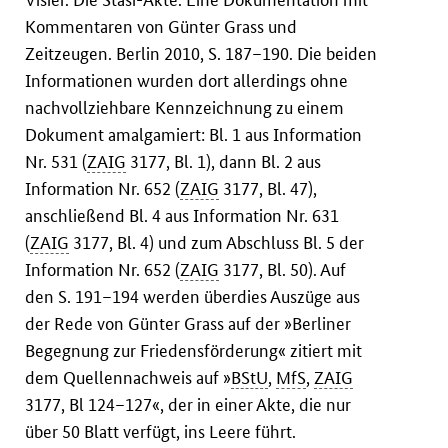
Kommentaren von Günter Grass und
Zeitzeugen. Berlin 2010, S. 187–190. Die beiden
Informationen wurden dort allerdings ohne
nachvollziehbare Kennzeichnung zu einem
Dokument amalgamiert: Bl. 1 aus Information
Nr. 531 (
ZAIG
3177, Bl. 1), dann Bl. 2 aus
Information Nr. 652 (
ZAIG
3177, Bl. 47),
anschließend Bl. 4 aus Information Nr. 631
(
ZAIG
3177, Bl. 4) und zum Abschluss Bl. 5 der
Information Nr. 652 (
ZAIG
3177, Bl. 50). Auf
den S. 191–194 werden überdies Auszüge aus
der Rede von Günter Grass auf der »Berliner
Begegnung zur Friedensförderung« zitiert mit
dem Quellennachweis auf »
BStU
,
MfS
,
ZAIG
3177, Bl 124–127«, der in einer Akte, die nur
über 50 Blatt verfügt, ins Leere führt.