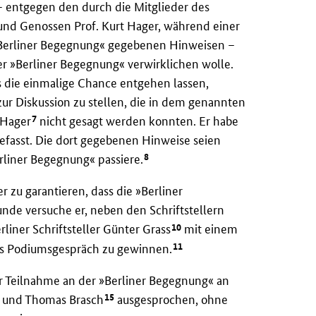
– entgegen den durch die Mitglieder des
nd Genossen Prof. Kurt Hager, während einer
Berliner Begegnung« gegebenen Hinweisen –
er »Berliner Begegnung« verwirklichen wolle.
lls die einmalige Chance entgehen lassen,
 Diskussion zu stellen, die in dem genannten
7
 Hager
nicht gesagt werden konnten. Er habe
efasst. Die dort gegebenen Hinweise seien
8
rliner Begegnung« passiere.
 zu garantieren, dass die »Berliner
nde versuche er, neben den Schriftstellern
10
iner Schriftsteller Günter Grass
mit einem
11
nes Podiumsgespräch zu gewinnen.
r Teilnahme an der »Berliner Begegnung« an
15
und Thomas Brasch
ausgesprochen, ohne