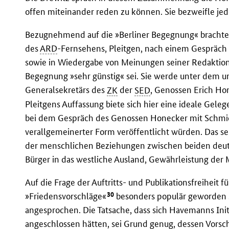
offen miteinander reden zu können. Sie bezweifle jed
Bezugnehmend auf die »Berliner Begegnung« brachte
des
ARD
-Fernsehens, Pleitgen, nach einem Gespräch 
sowie in Wiedergabe von Meinungen seiner Redaktion
Begegnung »sehr günstig« sei. Sie werde unter dem u
Generalsekretärs des
ZK
der
SED
, Genossen Erich Hon
Pleitgens Auffassung biete sich hier eine ideale Gele
bei dem Gespräch des Genossen Honecker mit Schmidt
verallgemeinerter Form veröffentlicht würden. Das se
der menschlichen Beziehungen zwischen beiden deuts
Bürger in das westliche Ausland, Gewährleistung de
Auf die Frage der Auftritts- und Publikationsfreiheit 
30
»Friedensvorschläge«
besonders populär geworden s
angesprochen. Die Tatsache, dass sich Havemanns Init
angeschlossen hätten, sei Grund genug, dessen Vorsch