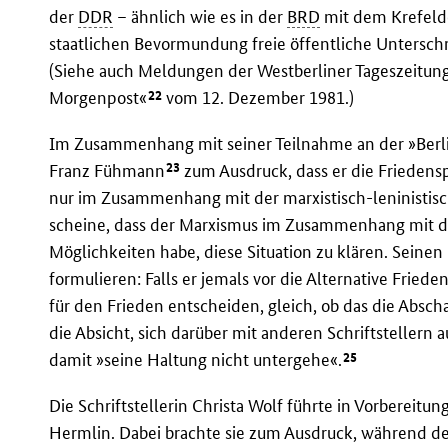
der
DDR
– ähnlich wie es in der
BRD
mit dem Krefeld
staatlichen Bevormundung freie öffentliche Untersc
(Siehe auch Meldungen der Westberliner Tageszeitun
22
Morgenpost«
vom 12. Dezember 1981.)
Im Zusammenhang mit seiner Teilnahme an der »Berlin
23
Franz Fühmann
zum Ausdruck, dass er die Friedens
nur im Zusammenhang mit der marxistisch-leninistisc
scheine, dass der Marxismus im Zusammenhang mit der
Möglichkeiten habe, diese Situation zu klären. Seinen
formulieren: Falls er jemals vor die Alternative Friede
für den Frieden entscheiden, gleich, ob das die Absch
die Absicht, sich darüber mit anderen Schriftstellern 
25
damit »seine Haltung nicht untergehe«.
Die Schriftstellerin Christa Wolf führte in Vorbereit
Hermlin. Dabei brachte sie zum Ausdruck, während d