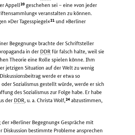
20
er Appell
geschehen sei – eine »von jeder
hriftensammlung« veranstalten zu können.
21
gen »Der Tagesspiegel«
und »Berliner
er Begegnung« brachte der Schriftsteller
propaganda in der
DDR
für falsch halte, weil sie
hen Theorie eine Rolle spielen könne. Ihm
 jetzigen Situation auf der Welt zu wenig
 Diskussionsbeitrag werde er etwa so
n oder Sozialismus gestellt würde, werde er sich
affung des Sozialismus zur Folge habe. Er habe
24
aus der
DDR
, u. a. Christa Wolf,
abzustimmen,
ung der »Berliner Begegnung« Gespräche mit
er Diskussion bestimmte Probleme ansprechen