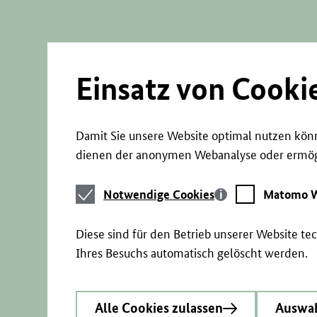
Direkt
zum
Seiteninhalt
springen
Einsatz von Cooki
Damit Sie unsere Website optimal nutzen könn
dienen der anonymen Webanalyse oder ermögl
Notwendige
Matomo
Notwendige Cookies
Matomo W
Cookies
Webstatistik
Diese sind für den Betrieb unserer Website t
Ihres Besuchs automatisch gelöscht werden.
Alle Cookies zulassen
Auswah