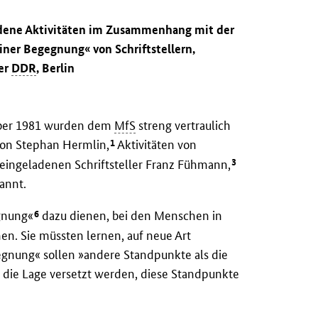
rdene Aktivitäten im Zusammenhang mit der
ner Begegnung« von Schriftstellern,
der
DDR
, Berlin
mber 1981 wurden dem
MfS
streng vertraulich
1
von Stephan Hermlin,
Aktivitäten von
3
 eingeladenen Schriftsteller Franz Fühmann,
annt.
6
egnung«
dazu dienen, bei den Menschen in
n. Sie müssten lernen, auf neue Art
gnung« sollen »andere Standpunkte als die
 die Lage versetzt werden, diese Standpunkte