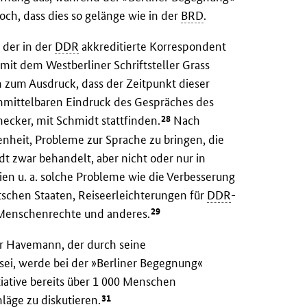
och, dass dies so gelänge wie in der
BRD
.
 der in der
DDR
akkreditierte Korrespondent
mit dem Westberliner Schriftsteller Grass
 zum Ausdruck, dass der Zeitpunkt dieser
nmittelbaren Eindruck des Gespräches des
28
ecker, mit Schmidt stattfinden.
Nach
genheit, Probleme zur Sprache zu bringen, die
 zwar behandelt, aber nicht oder nur in
ien u. a. solche Probleme wie die Verbesserung
chen Staaten, Reiseerleichterungen für
DDR
-
29
r Menschenrechte und anderes.
für Havemann, der durch seine
ei, werde bei der »Berliner Begegnung«
iative bereits über 1 000 Menschen
31
läge zu diskutieren.