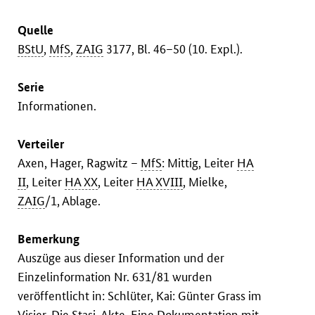
Quelle
BStU
,
MfS
,
ZAIG
3177, Bl. 46–50 (10. Expl.).
Serie
Informationen.
Verteiler
Axen, Hager, Ragwitz –
MfS
: Mittig, Leiter
HA
II
, Leiter
HA XX
, Leiter
HA XVIII
, Mielke,
ZAIG
/1, Ablage.
Bemerkung
Auszüge aus dieser Information und der
Einzelinformation Nr. 631/81 wurden
veröffentlicht in: Schlüter, Kai: Günter Grass im
Visier. Die Stasi-Akte. Eine Dokumentation mit