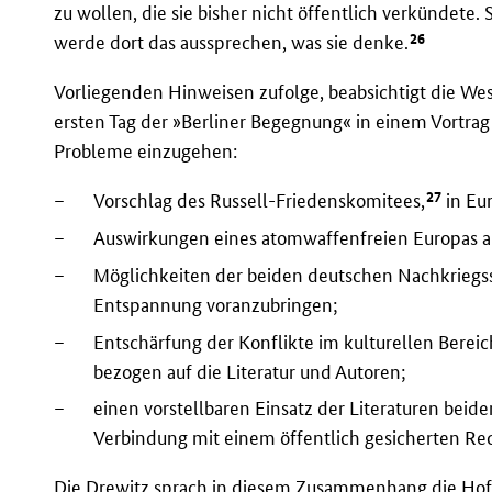
zu wollen, die sie bisher nicht öffentlich verkündete
26
werde dort das aussprechen, was sie denke.
Vorliegenden Hinweisen zufolge, beabsichtigt die Wes
ersten Tag der »Berliner Begegnung« in einem Vortr
Probleme einzugehen:
27
–
Vorschlag des Russell-Friedenskomitees,
in Eu
–
Auswirkungen eines atomwaffenfreien Europas au
–
Möglichkeiten der beiden deutschen Nachkriegsst
Entspannung voranzubringen;
–
Entschärfung der Konflikte im kulturellen Berei
bezogen auf die Literatur und Autoren;
–
einen vorstellbaren Einsatz der Literaturen beide
Verbindung mit einem öffentlich gesicherten Rec
Die Drewitz sprach in diesem Zusammenhang die Hof