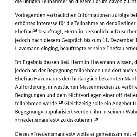
die übrigen Teilnehmer an diesem Forum davon zu inf
Vorliegenden vertraulichen Informationen zufolge 
erhöhtes Interesse für die Teilnahme an der »Berline
16
Ehefrau
beauftragt, Hermlin persönlich aufzusuchen
jedoch nach diesem Gespräch bis zum 11. Dezember 19
Havemann einging, beauftragte er seine Ehefrau erneu
Im Ergebnis dessen ließ Hermlin Havemann wissen, das
jedoch an der Begegnung teilnehmen und dort auch s
Ehefrau Havemanns den hinlänglich bekannten Manf
Aufforderung, in westlichen Massenmedien zu veröff
Bedingungen und dem Nichtvorliegen einer offizielle
18
teilnehmen werde.
Gleichzeitig solle ein Angebot 
Begegnung« popularisiert werden, ihn in seinem Woh
19
»Friedensmanifest« zu diskutieren.
Dieses »Friedensmanifest« wolle er gemeinsam mit »