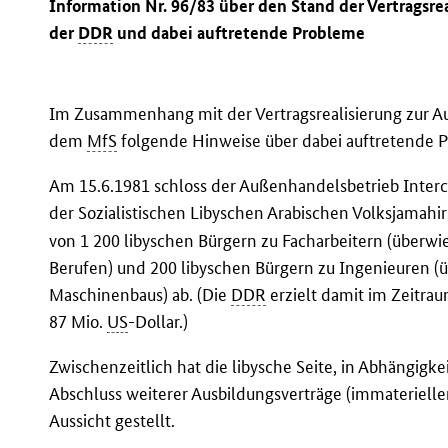
Information Nr. 96/83 über den Stand der Vertragsrea
der
DDR
und dabei auftretende Probleme
Im Zusammenhang mit der Vertragsrealisierung zur Au
dem
MfS
folgende Hinweise über dabei auftretende 
Am 15.6.1981 schloss der Außenhandelsbetrieb Interc
der Sozialistischen Libyschen Arabischen Volksjamahiri
von 1 200 libyschen Bürgern zu Facharbeitern (überwi
Berufen) und 200 libyschen Bürgern zu Ingenieuren (
Maschinenbaus) ab. (Die
DDR
erzielt damit im Zeitra
87 Mio.
US
-Dollar.)
Zwischenzeitlich hat die libysche Seite, in Abhängigke
Abschluss weiterer Ausbildungsverträge (immaterieller 
Aussicht gestellt.