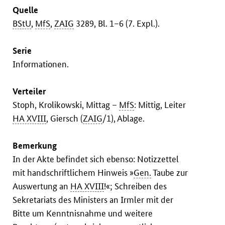
Quelle
BStU
,
MfS
,
ZAIG
3289, Bl. 1–6 (7. Expl.).
Serie
Informationen.
Verteiler
Stoph, Krolikowski, Mittag –
MfS
: Mittig, Leiter
HA XVIII
, Giersch (
ZAIG
/1), Ablage.
Bemerkung
In der Akte befindet sich ebenso: Notizzettel
mit handschriftlichem Hinweis »
Gen.
Taube zur
Auswertung an
HA XVIII
!«; Schreiben des
Sekretariats des Ministers an Irmler mit der
Bitte um Kenntnisnahme und weitere