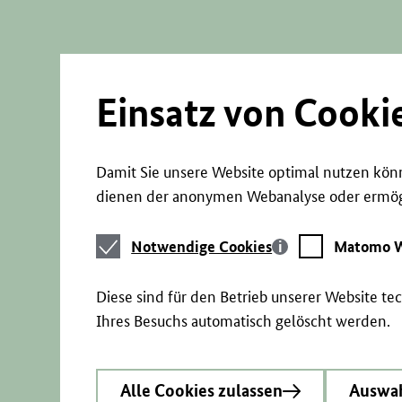
Direkt
zum
Seiteninhalt
springen
Einsatz von Cooki
Damit Sie unsere Website optimal nutzen könn
dienen der anonymen Webanalyse oder ermögl
Notwendige
Matomo
Notwendige Cookies
Matomo W
Cookies
Webstatistik
Diese sind für den Betrieb unserer Website t
Ihres Besuchs automatisch gelöscht werden.
Alle Cookies zulassen
Auswah