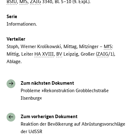
BStU
,
MfS
,
ZAIG
3340, Bl. 5–10 (9. Expl.).
Serie
Informationen.
Verteiler
Stoph, Werner Krolikowski, Mittag, Mitzinger –
MfS
:
Mittig, Leiter
HA XVIII
,
BV
Leipzig, Großer (
ZAIG
/1),
Ablage.
Zum nächsten Dokument
Probleme »Rekonstruktion Grobblechstraße
Ilsenburg«
Zum vorherigen Dokument
Reaktion der Bevölkerung auf Abrüstungsvorschläge
der UdSSR