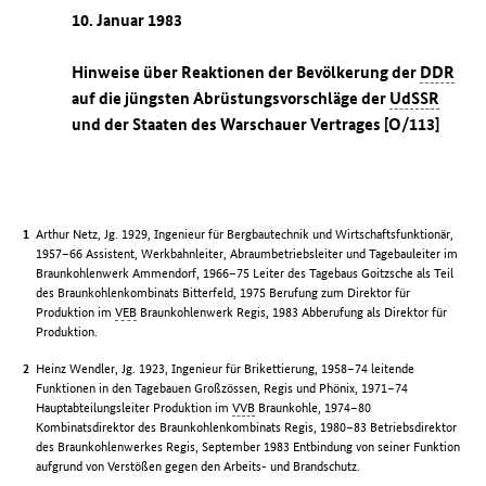
10. Januar 1983
Hinweise über Reaktionen der Bevölkerung der
DDR
auf die jüngsten Abrüstungsvorschläge der
UdSSR
und der Staaten des Warschauer Vertrages [O/113]
Arthur Netz, Jg. 1929, Ingenieur für Bergbautechnik und Wirtschaftsfunktionär,
1957–66 Assistent, Werkbahnleiter, Abraumbetriebsleiter und Tagebauleiter im
Braunkohlenwerk Ammendorf, 1966–75 Leiter des Tagebaus Goitzsche als Teil
des Braunkohlenkombinats Bitterfeld, 1975 Berufung zum Direktor für
Produktion im
VEB
Braunkohlenwerk Regis, 1983 Abberufung als Direktor für
Produktion.
Heinz Wendler, Jg. 1923, Ingenieur für Brikettierung, 1958–74 leitende
Funktionen in den Tagebauen Großzössen, Regis und Phönix, 1971–74
Hauptabteilungsleiter Produktion im
VVB
Braunkohle, 1974–80
Kombinatsdirektor des Braunkohlenkombinats Regis, 1980–83 Betriebsdirektor
des Braunkohlenwerkes Regis, September 1983 Entbindung von seiner Funktion
aufgrund von Verstößen gegen den Arbeits- und Brandschutz.