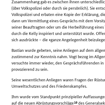
Zusammenhang gab es zwischen ihnen unterschiedlic
(über Volkspolizei oder durch sie persönlich). Sie ent
Volkspolizei und erbaten eine Kopie der Erklärung, d
dann um Vermittlung eines Gesprächs mit dem Vorsit
seiner Beauftragten oder um die Herbeiführung eines 
durch die Kelly inspiriert und unterstützt wurde. Off
sich ausdrückte – die »ganze Angelegenheit beizulege
Bastian wurde gebeten, seine Anliegen auf dem allge
zustimmend zur Kenntnis nahm. Vogt bezog im Allgem
versuchte immer wieder, den Gesprächsführenden in p
provozierend zu sein.
Seine wesentlichen Anliegen waren Fragen der Rüstu
Umweltschutzes und des Friedenskampfes.
Ihm wurde vom Standpunkt prinzipieller Auffassung
10
auf die neuen Abrüstungsvorschläge
des Generalsek