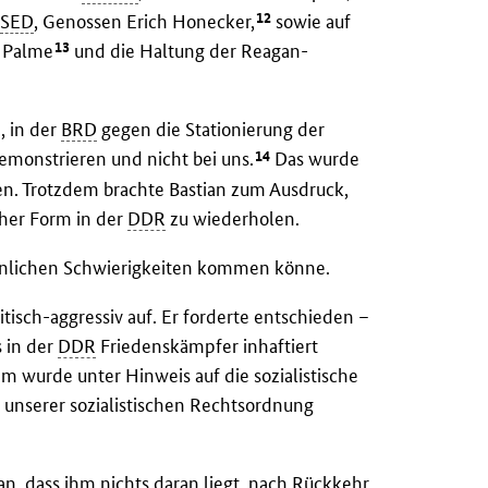
12
r
SED
, Genossen Erich Honecker,
sowie auf
13
n Palme
und die Haltung der Reagan-
, in der
BRD
gegen die Stationierung der
14
emonstrieren und nicht bei uns.
Das wurde
. Trotzdem brachte Bastian zum Ausdruck,
cher Form in der
DDR
zu wiederholen.
ähnlichen Schwierigkeiten kommen könne.
isch-aggressiv auf. Er forderte entschieden –
s in der
DDR
Friedenskämpfer inhaftiert
em wurde unter Hinweis auf die sozialistische
e unserer sozialistischen Rechtsordnung
an, dass ihm nichts daran liegt, nach Rückkehr