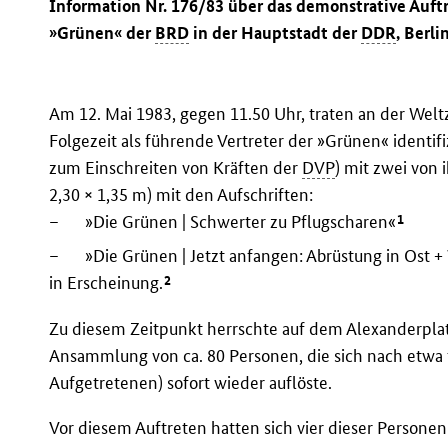
Information Nr. 176/83 über das demonstrative Auft
»Grünen« der
BRD
in der Hauptstadt der
DDR
, Berli
Am 12. Mai 1983, gegen 11.50 Uhr, traten an der Welt
Folgezeit als führende Vertreter der »Grünen« identifiz
zum Einschreiten von Kräften der
DVP
) mit zwei von
2,30 × 1,35 m) mit den Aufschriften:
1
–
»Die Grünen | Schwerter zu Pflugscharen«
–
»Die Grünen | Jetzt anfangen: Abrüstung in Ost +
2
in Erscheinung.
Zu diesem Zeitpunkt herrschte auf dem Alexanderplat
Ansammlung von ca. 80 Personen, die sich nach etwa
Aufgetretenen) sofort wieder auflöste.
Vor diesem Auftreten hatten sich vier dieser Person