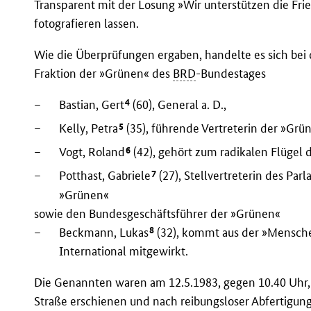
Transparent mit der Losung »Wir unterstützen die Fr
fotografieren lassen.
Wie die Überprüfungen ergaben, handelte es sich bei
Fraktion der »Grünen« des
BRD
-Bundestages
4
–
Bastian, Gert
(60), General a. D.,
5
–
Kelly, Petra
(35), führende Vertreterin der »Grü
6
–
Vogt, Roland
(42), gehört zum radikalen Flügel
7
–
Potthast, Gabriele
(27), Stellvertreterin des Pa
»Grünen«
sowie den Bundesgeschäftsführer der »Grünen«
8
–
Beckmann, Lukas
(32), kommt aus der »Mensche
International mitgewirkt.
Die Genannten waren am 12.5.1983, gegen 10.40 Uhr,
Straße erschienen und nach reibungsloser Abfertigung