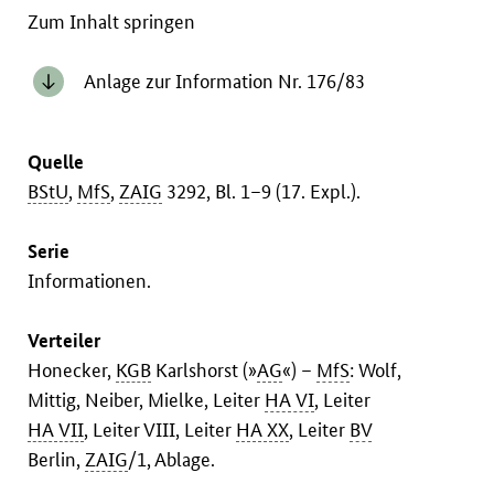
Zum Inhalt springen
Anlage zur Information Nr. 176/83
Quelle
BStU
,
MfS
,
ZAIG
3292, Bl. 1–9 (17. Expl.).
Serie
Informationen.
Verteiler
Honecker,
KGB
Karlshorst (»
AG
«) –
MfS
: Wolf,
Mittig, Neiber, Mielke, Leiter
HA VI
, Leiter
HA VII
, Leiter VIII, Leiter
HA XX
, Leiter
BV
Berlin,
ZAIG
/1, Ablage.