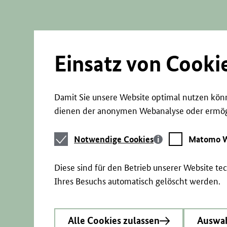
Direkt
zum
Seiteninhalt
springen
Einsatz von Cooki
Damit Sie unsere Website optimal nutzen könn
dienen der anonymen Webanalyse oder ermögl
Notwendige
Matomo
Notwendige Cookies
Matomo W
Cookies
Webstatistik
Diese sind für den Betrieb unserer Website t
Ihres Besuchs automatisch gelöscht werden.
Alle Cookies zulassen
Auswah