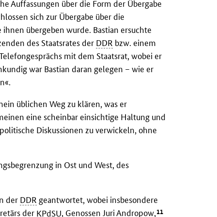
he Auffassungen über die Form der Übergabe
schlossen sich zur Übergabe über die
ie ihnen übergeben wurde. Bastian ersuchte
zenden des Staatsrates der
DDR
bzw. einem
Telefongesprächs mit dem Staatsrat, wobei er
enkundig war Bastian daran gelegen – wie er
n«.
mein üblichen Weg zu klären, was er
einen eine scheinbar einsichtige Haltung und
olitische Diskussionen zu verwickeln, ohne
ngsbegrenzung in Ost und West, des
en der
DDR
geantwortet, wobei insbesondere
11
retärs der
KPdSU
, Genossen Juri Andropow,