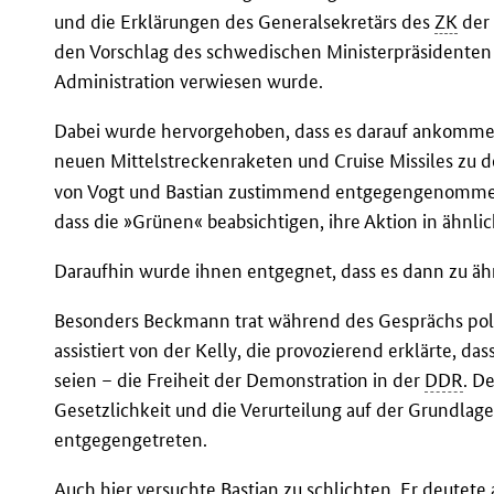
und die Erklärungen des Generalsekretärs des
ZK
de
den Vorschlag des schwedischen Ministerpräsidente
Administration verwiesen wurde.
Dabei wurde hervorgehoben, dass es darauf ankomme
neuen Mittelstreckenraketen und Cruise Missiles zu d
von Vogt und Bastian zustimmend entgegengenommen
dass die »Grünen« beabsichtigen, ihre Aktion in ähnli
Daraufhin wurde ihnen entgegnet, dass es dann zu 
Besonders Beckmann trat während des Gesprächs polit
assistiert von der Kelly, die provozierend erklärte, das
seien – die Freiheit der Demonstration in der
DDR
. D
Gesetzlichkeit und die Verurteilung auf der Grundlag
entgegengetreten.
Auch hier versuchte Bastian zu schlichten. Er deutete 