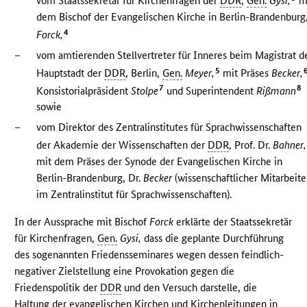
vom Staatssekretär für Kirchenfragen der
DDR
,
Gen.
Gysi,
m
dem Bischof der Evangelischen Kirche in Berlin-Brandenburg
4
Forck,
–
vom amtierenden Stellvertreter für Inneres beim Magistrat d
5
Hauptstadt der
DDR
, Berlin,
Gen.
Meyer,
mit Präses
Becker,
7
8
Konsistorialpräsident
Stolpe
und Superintendent
Rißmann
sowie
–
vom Direktor des Zentralinstitutes für Sprachwissenschaften
der Akademie der Wissenschaften der
DDR
, Prof. Dr.
Bahner,
mit dem Präses der Synode der Evangelischen Kirche in
Berlin-Brandenburg, Dr.
Becker
(wissenschaftlicher Mitarbeite
im Zentralinstitut für Sprachwissenschaften).
In der Aussprache mit Bischof
Forck
erklärte der Staatssekretär
für Kirchenfragen,
Gen.
Gysi,
dass die geplante Durchführung
des sogenannten Friedensseminares wegen dessen feindlich-
negativer Zielstellung eine Provokation gegen die
Friedenspolitik der
DDR
und den Versuch darstelle, die
Haltung der evangelischen Kirchen und Kirchenleitungen in