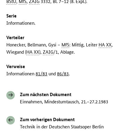
BStU
,
MfS
,
ZAIG
3332, Bl. 7–12 (8. Expl.).
Serie
Informationen.
Verteiler
Honecker, Bellmann, Gysi –
MfS
: Mittig, Leiter
HA XX
,
Wiegand (
HA XX
),
ZAIG
/1, Ablage.
Verweise
Informationen
81/83
und
86/83
.
Zum nächsten Dokument
Einnahmen, Mindestumtausch, 21.–27.2.1983
Zum vorherigen Dokument
Technik in der Deutschen Staatsoper Berlin