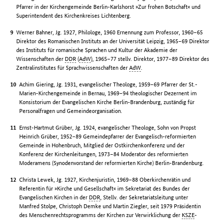
Pfarrer in der Kirchengemeinde Berlin-Karlshorst »Zur frohen Botschaft« und
Superintendent des Kirchenkreises Lichtenberg.
Werner Bahner, Jg. 1927, Philologe, 1960 Ernennung zum Professor, 1960–65
Direktor des Romanischen Instituts an der Universität Leipzig, 1965–69 Direktor
des Instituts für romanische Sprachen und Kultur der Akademie der
Wissenschaften der
DDR
(
AdW
), 1965–77 stellv. Direktor, 1977–89 Direktor des
Zentralinstitutes für Sprachwissenschaften der
AdW
.
Achim Giering, Jg. 1931, evangelischer Theologe, 1959–69 Pfarrer der St.-
Marien-Kirchengemeinde in Bernau, 1969–94 theologischer Dezernent im
Konsistorium der Evangelischen Kirche Berlin-Brandenburg, zuständig für
Personalfragen und Gemeindeorganisation.
Ernst-Hartmut Grüber, Jg. 1924, evangelischer Theologe, Sohn von Propst
Heinrich Grüber, 1952–89 Gemeindepfarrer der Evangelisch-reformierten
Gemeinde in Hohenbruch, Mitglied der Ostkirchenkonferenz und der
Konferenz der Kirchenleitungen, 1973–84 Moderator des reformierten
Moderamens (Synodenvorstand der reformierten Kirche) Berlin-Brandenburg.
Christa Lewek, Jg. 1927, Kirchenjuristin, 1969–88 Oberkirchenrätin und
Referentin für »Kirche und Gesellschaft« im Sekretariat des Bundes der
Evangelischen Kirchen in der
DDR
, Stellv. der Sekretariatsleitung unter
Manfred Stolpe, Christoph Demke und Martin Ziegler, seit 1979 Präsidentin
des Menschenrechtsprogramms der Kirchen zur Verwirklichung der
KSZE
-