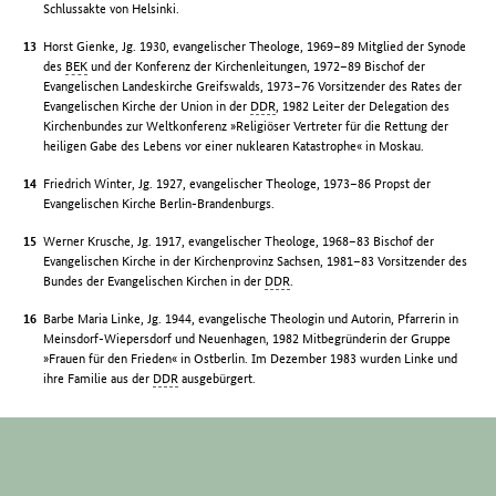
Schlussakte von Helsinki.
Horst Gienke, Jg. 1930, evangelischer Theologe, 1969–89 Mitglied der Synode
des
BEK
und der Konferenz der Kirchenleitungen, 1972–89 Bischof der
Evangelischen Landeskirche Greifswalds, 1973–76 Vorsitzender des Rates der
Evangelischen Kirche der Union in der
DDR
, 1982 Leiter der Delegation des
Kirchenbundes zur Weltkonferenz »Religiöser Vertreter für die Rettung der
heiligen Gabe des Lebens vor einer nuklearen Katastrophe« in Moskau.
Friedrich Winter, Jg. 1927, evangelischer Theologe, 1973–86 Propst der
Evangelischen Kirche Berlin-Brandenburgs.
Werner Krusche, Jg. 1917, evangelischer Theologe, 1968–83 Bischof der
Evangelischen Kirche in der Kirchenprovinz Sachsen, 1981–83 Vorsitzender des
Bundes der Evangelischen Kirchen in der
DDR
.
Barbe Maria Linke, Jg. 1944, evangelische Theologin und Autorin, Pfarrerin in
Meinsdorf-Wiepersdorf und Neuenhagen, 1982 Mitbegründerin der Gruppe
»Frauen für den Frieden« in Ostberlin. Im Dezember 1983 wurden Linke und
ihre Familie aus der
DDR
ausgebürgert.