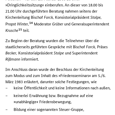
»Dringlichkeitssitzung« einberufen. An dieser von 18.00 bis
21.00 Uhr durchgeführten Beratung nahmen seitens der
Kirchenleitung Bischof
Forck,
Konsistorialpräsident
Stolpe,
14
Propst
Winter,
Moderator
Grüber
und Generalsuperintendent
15
Krusche
teil.
Zu Beginn der Beratung wurden die Teilnehmer über die
staatlicherseits geführten Gespräche mit Bischof
Forck,
Präses
Becker,
Konsistorialpräsident
Stolpe
und Superintendent
Rißmann
informiert.
Im Anschluss daran wurde der Beschluss der Kirchenleitung
zum Modus und zum Inhalt des »Friedensseminars« am 5./6.
März 1983 erläutert, darunter solche Festlegungen, wie
–
keine Öffentlichkeit und keine Informationen nach außen,
–
keinerlei Erwähnung bzw. Bezugnahme auf eine
»unabhängige« Friedensbewegung,
–
Bildung einer sogenannten Steuer-Gruppe,