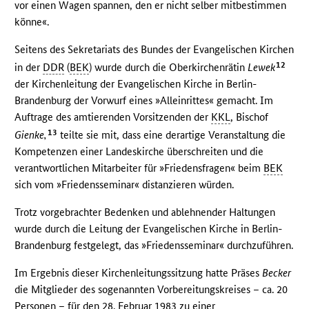
vor einen Wagen spannen, den er nicht selber mitbestimmen
könne«.
Seitens des Sekretariats des Bundes der Evangelischen Kirchen
12
in der
DDR
(
BEK
) wurde durch die Oberkirchenrätin
Lewek
der Kirchenleitung der Evangelischen Kirche in Berlin-
Brandenburg der Vorwurf eines »Alleinrittes« gemacht. Im
Auftrage des amtierenden Vorsitzenden der
KKL
, Bischof
13
Gienke,
teilte sie mit, dass eine derartige Veranstaltung die
Kompetenzen einer Landeskirche überschreiten und die
verantwortlichen Mitarbeiter für »Friedensfragen« beim
BEK
sich vom »Friedensseminar« distanzieren würden.
Trotz vorgebrachter Bedenken und ablehnender Haltungen
wurde durch die Leitung der Evangelischen Kirche in Berlin-
Brandenburg festgelegt, das »Friedensseminar« durchzuführen.
Im Ergebnis dieser Kirchenleitungssitzung hatte Präses
Becker
die Mitglieder des sogenannten Vorbereitungskreises – ca. 20
Personen – für den 28. Februar 1983 zu einer