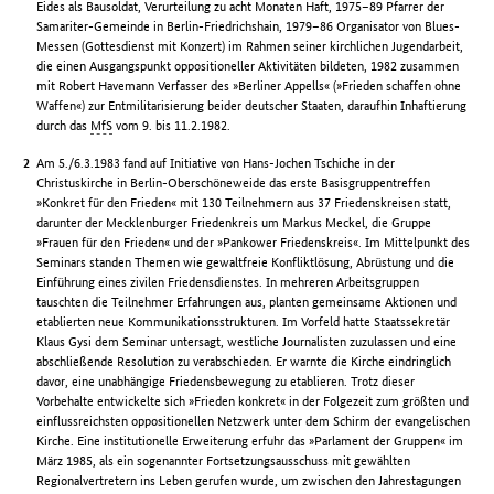
Eides als Bausoldat, Verurteilung zu acht Monaten Haft, 1975–89 Pfarrer der
Samariter-Gemeinde in Berlin-Friedrichshain, 1979–86 Organisator von Blues-
Messen (Gottesdienst mit Konzert) im Rahmen seiner kirchlichen Jugendarbeit,
die einen Ausgangspunkt oppositioneller Aktivitäten bildeten, 1982 zusammen
mit Robert Havemann Verfasser des »Berliner Appells« (»Frieden schaffen ohne
Waffen«) zur Entmilitarisierung beider deutscher Staaten, daraufhin Inhaftierung
durch das
MfS
vom 9. bis 11.2.1982.
Am 5./6.3.1983 fand auf Initiative von Hans-Jochen Tschiche in der
Christuskirche in Berlin-Oberschöneweide das erste Basisgruppentreffen
»Konkret für den Frieden« mit 130 Teilnehmern aus 37 Friedenskreisen statt,
darunter der Mecklenburger Friedenkreis um Markus Meckel, die Gruppe
»Frauen für den Frieden« und der »Pankower Friedenskreis«. Im Mittelpunkt des
Seminars standen Themen wie gewaltfreie Konfliktlösung, Abrüstung und die
Einführung eines zivilen Friedensdienstes. In mehreren Arbeitsgruppen
tauschten die Teilnehmer Erfahrungen aus, planten gemeinsame Aktionen und
etablierten neue Kommunikationsstrukturen. Im Vorfeld hatte Staatssekretär
Klaus Gysi dem Seminar untersagt, westliche Journalisten zuzulassen und eine
abschließende Resolution zu verabschieden. Er warnte die Kirche eindringlich
davor, eine unabhängige Friedensbewegung zu etablieren. Trotz dieser
Vorbehalte entwickelte sich »Frieden konkret« in der Folgezeit zum größten und
einflussreichsten oppositionellen Netzwerk unter dem Schirm der evangelischen
Kirche. Eine institutionelle Erweiterung erfuhr das »Parlament der Gruppen« im
März 1985, als ein sogenannter Fortsetzungsausschuss mit gewählten
Regionalvertretern ins Leben gerufen wurde, um zwischen den Jahrestagungen