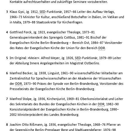
Kontakte aufrechtzuerhalten und zukünftige Seminare vorzubereiten.
Klaus Gysi, Jg. 1912,
SED
-Funktionär, 1957–66 Leiter des Aufbau-Verlags,
1966–73 Minister für Kultur, anschließend Botschafter in Italien, im Vatikan und
in Malta, 1979–88 Staatssekretär für Kirchenfragen.
Gottfried Forck, Jg. 1923, evangelischer Theologe, 1973–81
Generalsuperintendent des Sprengels Cottbus, 1981–91 Bischof der
Evangelischen Kirche Berlin-Brandenburg – Bereich Ost, 1984–87 Vorsitzender
des Rates der Evangelischen Kirche der Union für den Bereich
DDR
.
Im Original: »Meier«. Alfred Meyer, Jg. 1926,
SED
-Funktionär, 1979–89 Leiter
der Abteilung Innere Angelegenheiten im Magistrat Ostberlins.
Manfred Becker, Jg. 1938, Linguist, 1961–90 wissenschaftlicher Mitarbeiter am
Zentralinstitut für Sprachwissenschaften an der Akademie der Wissenschaften
der
DDR
, 1973–90 Präses der Synode von Berlin-Brandenburg, Vorsitzender des
Pressebeirats der Evangelischen Kirche Berlin-Brandenburg.
Manfred Stolpe, Jg. 1936, Kirchenjurist, 1969–81 Oberkonsistorialrat und Leiter
des Sekretariats des Bundes der Evangelischen Kirchen in der
DDR
, 1982–90
Konsistorialpräsident der Evangelischen Kirche in Berlin-Brandenburg, 1990–
2002 Ministerpräsident des Landes Brandenburg.
Joachim Otto Rißmann, Jg. 1936, evangelischer Theologe, 1968–76 Pfarrer an
der Segenskirche Berlin-Prenzlauer Berg und Stadtjugendpfarrer, 1976–98