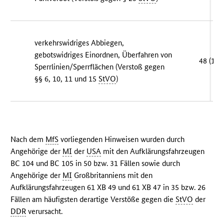
verkehrswidriges Abbiegen,
gebotswidriges Einordnen, Überfahren von
48 (17)
Sperrlinien/Sperrflächen (Verstoß gegen
§§ 6, 10, 11 und 15
StVO
)
Nach dem
MfS
vorliegenden Hinweisen wurden durch
Angehörige der
MI
der
USA
mit den Aufklärungsfahrzeugen
BC 104 und BC 105 in 50 bzw. 31 Fällen sowie durch
Angehörige der
MI
Großbritanniens mit den
Aufklärungsfahrzeugen 61 XB 49 und 61 XB 47 in 35 bzw. 26
Fällen am häufigsten derartige Verstöße gegen die
StVO
der
DDR
verursacht.