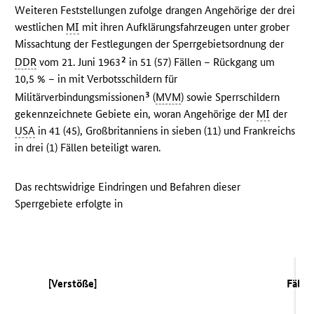
Weiteren Feststellungen zufolge drangen Angehörige der drei
westlichen
MI
mit ihren Aufklärungsfahrzeugen unter grober
Missachtung der Festlegungen der Sperrgebietsordnung der
2
DDR
vom 21. Juni 1963
in 51 (57) Fällen – Rückgang um
10,5 % – in mit Verbotsschildern für
3
Militärverbindungsmissionen
(
MVM
) sowie Sperrschildern
gekennzeichnete Gebiete ein, woran Angehörige der
MI
der
USA
in 41 (45), Großbritanniens in sieben (11) und Frankreichs
in drei (1) Fällen beteiligt waren.
Das rechtswidrige Eindringen und Befahren dieser
Sperrgebiete erfolgte in
[Verstöße]
Fälle