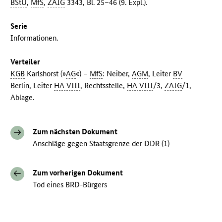
BStU
,
MfS
,
ZAIG
3343, Bl. 25–46 (9. Expl.).
Serie
Informationen.
Verteiler
KGB
Karlshorst (»
AG
«) –
MfS
: Neiber,
AGM
, Leiter
BV
Berlin, Leiter
HA VIII
, Rechtsstelle,
HA VIII
/3,
ZAIG
/1,
Ablage.
Zum nächsten Dokument
Anschläge gegen Staatsgrenze der DDR (1)
Zum vorherigen Dokument
Tod eines BRD-Bürgers