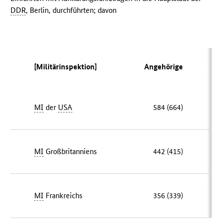
DDR
, Berlin, durchführten; davon
[Militärinspektion]
Angehörige
E
MI
der
USA
584 (664)
MI
Großbritanniens
442 (415)
MI
Frankreichs
356 (339)