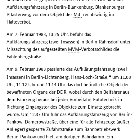
Aufklärungsfahrzeug in Berlin-Blankenburg, Blankenburger
Pflasterweg, vor dem Objekt des
MdI
rechtswidrig im
Halteverbot.
Am 7. Februar 1983, 13.25 Uhr, befuhr das
Aufklärungsfahrzeug (zwei Insassen) in Berlin-Rahnsdorf unter
Missachtung des aufgestellten
MVM
-Verbotsschildes die
Fahlenbergstraße.
Am 9. Februar 1983 passierte das Aufklärungsfahrzeug (zwei
4
Insassen) in Berlin-Lichtenberg, Hans-Loch-Straße,
um 11.08
Uhr, 11.12 Uhr und 11.14 Uhr das dort befindliche Objekt der
bewaffneten Organe der
DDR
, wobei durch den Beifahrer aus
dem Fahrzeug heraus bei jeder Vorbeifahrt Fototechnik in
Richtung Eingangstor des Objektes zum Einsatz gebracht
wurde. Um 12.37 Uhr fuhr das Aufklärungsfahrzeug von Berlin-
Pankow, Damerowstraße, über eine für alle Fahrzeuge (außer
Anlieger) gesperrte Zufahrtstraße zum Bahnbetriebswerk
Berlin-Pankow und hielt am dortigen Bahndamm. Ein