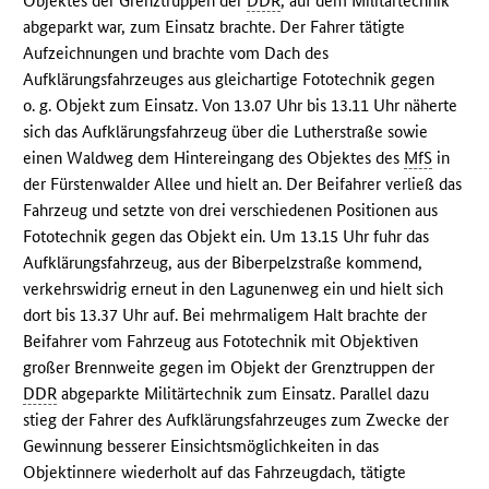
Objektes der Grenztruppen der
DDR
, auf dem Militärtechnik
abgeparkt war, zum Einsatz brachte. Der Fahrer tätigte
Aufzeichnungen und brachte vom Dach des
Aufklärungsfahrzeuges aus gleichartige Fototechnik gegen
o. g. Objekt zum Einsatz. Von 13.07 Uhr bis 13.11 Uhr näherte
sich das Aufklärungsfahrzeug über die Lutherstraße sowie
einen Waldweg dem Hintereingang des Objektes des
MfS
in
der Fürstenwalder Allee und hielt an. Der Beifahrer verließ das
Fahrzeug und setzte von drei verschiedenen Positionen aus
Fototechnik gegen das Objekt ein. Um 13.15 Uhr fuhr das
Aufklärungsfahrzeug, aus der Biberpelzstraße kommend,
verkehrswidrig erneut in den Lagunenweg ein und hielt sich
dort bis 13.37 Uhr auf. Bei mehrmaligem Halt brachte der
Beifahrer vom Fahrzeug aus Fototechnik mit Objektiven
großer Brennweite gegen im Objekt der Grenztruppen der
DDR
abgeparkte Militärtechnik zum Einsatz. Parallel dazu
stieg der Fahrer des Aufklärungsfahrzeuges zum Zwecke der
Gewinnung besserer Einsichtsmöglichkeiten in das
Objektinnere wiederholt auf das Fahrzeugdach, tätigte