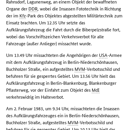
Rahnsdorf, Lagunenweg, an einem Objekt der bewaffneten
Organe der
DDR
, wobei die Insassen Fototechnik in Richtung
der im
Kfz
-Park des Objektes abgestellten Militärtechnik zum
Einsatz brachten. Um 12.35 Uhr setzte das
Aufklärungsfahrzeug die Fahrt durch die Biberpelzstraße fort,
wobei das Vorschriftszeichen Verkehrsverbot für alle
Fahrzeuge (außer Anlieger) missachtet wurde.
Um 13.49 Uhr missachteten die Angehörigen der
USA
-Armee
mit dem Aufklärungsfahrzeug in Berlin-Niederschönhausen,
Buchholzer Straße, ein aufgestelltes
MVM
-Verbotsschild und
befuhren für sie gesperrtes Gebiet. Um 13.56 Uhr hielt das
Aufklärungsfahrzeug in Berlin-Blankenburg, Blankenburger
Pflasterweg, vor der Einfahrt zum Objekt des
MdI
verkehrswidrig im Halteverbot.
Am 2. Februar 1983, um 9.34 Uhr, missachteten die Insassen
des Aufklärungsfahrzeuges ein in Berlin-Niederschönhausen,
Buchholzer Straße, aufgestelltes
MVM
-Verbotsschild und
befuhren für sie gesperrtes Gebiet. Um 10.13 Uhr hielt das