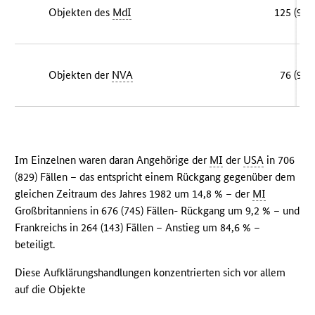
Objekten des
MdI
125 (93)
Objekten der
NVA
76 (90)
Im Einzelnen waren daran Angehörige der
MI
der
USA
in 706
(829) Fällen – das entspricht einem Rückgang gegenüber dem
gleichen Zeitraum des Jahres 1982 um 14,8 % – der
MI
Großbritanniens in 676 (745) Fällen- Rückgang um 9,2 % – und
Frankreichs in 264 (143) Fällen – Anstieg um 84,6 % –
beteiligt.
Diese Aufklärungshandlungen konzentrierten sich vor allem
auf die Objekte