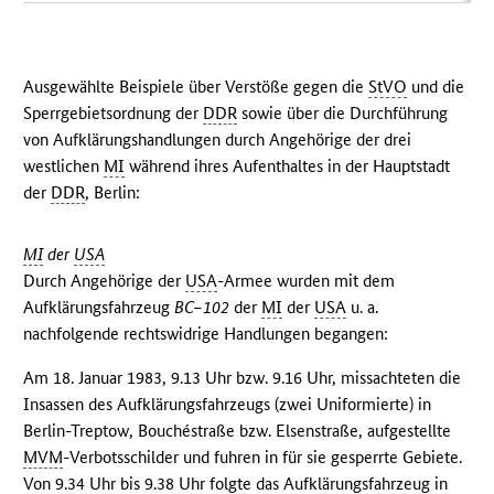
Ausgewählte Beispiele über Verstöße gegen die
StVO
und die
Sperrgebietsordnung der
DDR
sowie über die Durchführung
von Aufklärungshandlungen durch Angehörige der drei
westlichen
MI
während ihres Aufenthaltes in der Hauptstadt
der
DDR
, Berlin:
MI
der
USA
Durch Angehörige der
USA
-Armee wurden mit dem
Aufklärungsfahrzeug
BC–102
der
MI
der
USA
u. a.
nachfolgende rechtswidrige Handlungen begangen:
Am 18. Januar 1983, 9.13 Uhr bzw. 9.16 Uhr, missachteten die
Insassen des Aufklärungsfahrzeugs (zwei Uniformierte) in
Berlin-Treptow, Bouchéstraße bzw. Elsenstraße, aufgestellte
MVM
-Verbotsschilder und fuhren in für sie gesperrte Gebiete.
Von 9.34 Uhr bis 9.38 Uhr folgte das Aufklärungsfahrzeug in