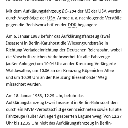
Mit dem Aufklärungsfahrzeug
BC–104
der
MI
der
USA
wurden
durch Angehörige der
USA
-Armee u. a. nachfolgende Verstöße
gegen die Rechtsvorschriften der
DDR
begangen:
Am 6. Januar 1983 befuhr das Aufklärungsfahrzeug (zwei
Insassen) in Berlin-Karlshorst die Wiesengrundstraße in
Richtung Verladeeinrichtung der Deutschen Reichsbahn, wobei
die Vorschriftszeichen Verkehrsverbot für alle Fahrzeuge
(außer Anlieger) um 10.04 Uhr an der Kreuzung Verlängerte
Waldowallee, um 10.06 an der Kreuzung Köpenicker Allee
und um 10.09 Uhr an der Kreuzung Biesenhorster Weg
missachtet wurden.
Am 18. Januar 1983, 12.25 Uhr, befuhr das
Aufklärungsfahrzeug (zwei Insassen) in Berlin-Rahnsdorf den
durch ein
MVM
-Verbotsschild gekennzeichneten sowie für alle
Fahrzeuge (außer Anlieger) gesperrten Lagunenweg. Von 12.27
Uhr bis 12.35 Uhr hielt das Aufklärungsfahrzeug in Berlin-