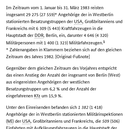
Im Zeitraum vom 1. Januar bis 31. März 1983 reisten
insgesamt 29 275 (27 559)* Angehörige der in Westberlin
stationierten Besatzungstruppen der
USA
, Großbritanniens und
Frankreichs mit 6 309 (5 443) Kraftfahrzeugen in die
Hauptstadt der
DDR
, Berlin, ein, darunter 4 646 (4 320)
1
Militärpersonen mit 1 400 (1 323) Militärfahrzeugen.
* Zahlenangaben in Klammern beziehen sich auf den gleichen
Zeitraum des Jahres 1982. [Original-Fußnote]
Gegenüber dem gleichen Zeitraum des Vorjahres entspricht
das einen Anstieg der Anzahl der insgesamt von Berlin (West)
aus eingereisten Angehörigen der westlichen
Besatzungstruppen um 6,2 % und der Anzahl der
eingefahrenen
Kfz
um 15,9 %.
Unter den Einreisenden befanden sich
1 382
(1 418)
Angehörige der in Westberlin stationierten Militärinspektionen
(
MI
) der
USA
, Großbritanniens und Frankreichs, die
509
(506)
Einfahrten mit Aufklärungsfahrzeugen in die Hauptstadt der