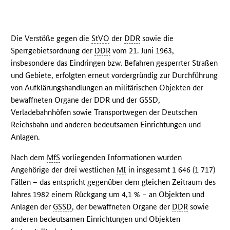
Die Verstöße gegen die
StVO
der
DDR
sowie die
Sperrgebietsordnung der
DDR
vom 21. Juni 1963,
insbesondere das Eindringen bzw. Befahren gesperrter Straßen
und Gebiete, erfolgten erneut vordergründig zur Durchführung
von Aufklärungshandlungen an militärischen Objekten der
bewaffneten Organe der
DDR
und der
GSSD
,
Verladebahnhöfen sowie Transportwegen der Deutschen
Reichsbahn und anderen bedeutsamen Einrichtungen und
Anlagen.
Nach dem
MfS
vorliegenden Informationen wurden
Angehörige der drei westlichen
MI
in insgesamt 1 646 (1 717)
Fällen – das entspricht gegenüber dem gleichen Zeitraum des
Jahres 1982 einem Rückgang um 4,1 % – an Objekten und
Anlagen der
GSSD
, der bewaffneten Organe der
DDR
sowie
anderen bedeutsamen Einrichtungen und Objekten