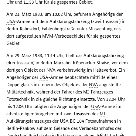
Uhr und 11.53 Uhr für sie gesperrtes Gebiet.
Am 21. März 1983, um 10.02 Uhr, befuhren Angehörige der
USA
-Armee mit dem Aufklärungsfahrzeug (zwei Insassen) in
Berlin-Rahnsdorf, Fahlenbergstraße unter Missachtung des
dort aufgestellten
MVM
-Verbotsschildes für sie gesperrtes
Gebiet.
Am 29. März 1983, 11.14 Uhr, hielt das Aufklärungsfahrzeug
(drei Insassen) in Berlin-Marzahn, Köpenicker Straße, vor dem
dortigen Objekt der
NVA
verkehrswidrig im Halteverbot. Ein
Angehöriger der
USA
-Armee beobachtete mithilfe eines
Doppelglases im Innern des Objektes der
NVA
abgestellte
Militärtechnik, während der Fahrer des
MI
-Fahrzeuges
Fototechnik in die gleiche Richtung einsetzte. Von 12.04 Uhr
bis 12.06 Uhr tätigten die Angehörigen der
USA
-Armee im
arbeitsteiligen Vorgehen mit zwei Insassen des
MI
-
Aufklärungsfahrzeuges der
USA
BC 104 Fotoaufnahmen in
Berlin-Pankow auf dem Gelände des Verladebahnhofes der
Deutschen Reichsbahn in Richtung verladener Militärtechnik.