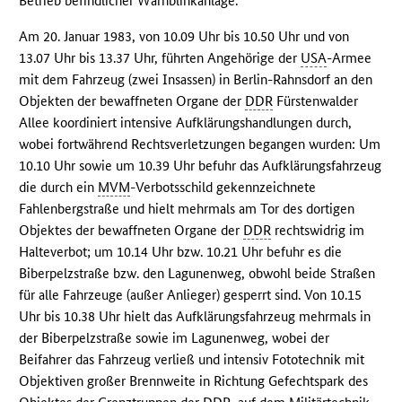
Betrieb befindlicher Warnblinkanlage.
Am 20. Januar 1983, von 10.09 Uhr bis 10.50 Uhr und von
13.07 Uhr bis 13.37 Uhr, führten Angehörige der
USA
-Armee
mit dem Fahrzeug (zwei Insassen) in Berlin-Rahnsdorf an den
Objekten der bewaffneten Organe der
DDR
Fürstenwalder
Allee koordiniert intensive Aufklärungshandlungen durch,
wobei fortwährend Rechtsverletzungen begangen wurden: Um
10.10 Uhr sowie um 10.39 Uhr befuhr das Aufklärungsfahrzeug
die durch ein
MVM
-Verbotsschild gekennzeichnete
Fahlenbergstraße und hielt mehrmals am Tor des dortigen
Objektes der bewaffneten Organe der
DDR
rechtswidrig im
Halteverbot; um 10.14 Uhr bzw. 10.21 Uhr befuhr es die
Biberpelzstraße bzw. den Lagunenweg, obwohl beide Straßen
für alle Fahrzeuge (außer Anlieger) gesperrt sind. Von 10.15
Uhr bis 10.38 Uhr hielt das Aufklärungsfahrzeug mehrmals in
der Biberpelzstraße sowie im Lagunenweg, wobei der
Beifahrer das Fahrzeug verließ und intensiv Fototechnik mit
Objektiven großer Brennweite in Richtung Gefechtspark des