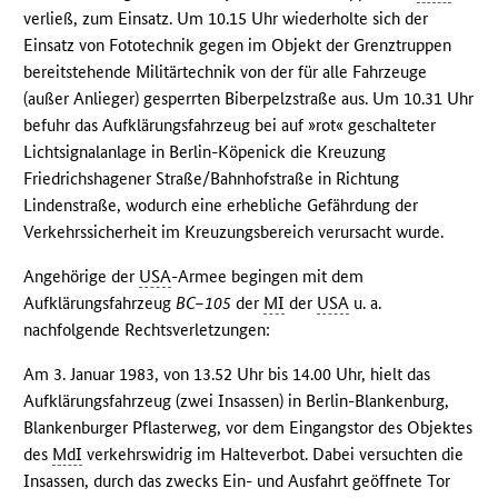
verließ, zum Einsatz. Um 10.15 Uhr wiederholte sich der
Einsatz von Fototechnik gegen im Objekt der Grenztruppen
bereitstehende Militärtechnik von der für alle Fahrzeuge
(außer Anlieger) gesperrten Biberpelzstraße aus. Um 10.31 Uhr
befuhr das Aufklärungsfahrzeug bei auf »rot« geschalteter
Lichtsignalanlage in Berlin-Köpenick die Kreuzung
Friedrichshagener Straße/Bahnhofstraße in Richtung
Lindenstraße, wodurch eine erhebliche Gefährdung der
Verkehrssicherheit im Kreuzungsbereich verursacht wurde.
Angehörige der
USA
-Armee begingen mit dem
Aufklärungsfahrzeug
BC–105
der
MI
der
USA
u. a.
nachfolgende Rechtsverletzungen:
Am 3. Januar 1983, von 13.52 Uhr bis 14.00 Uhr, hielt das
Aufklärungsfahrzeug (zwei Insassen) in Berlin-Blankenburg,
Blankenburger Pflasterweg, vor dem Eingangstor des Objektes
des
MdI
verkehrswidrig im Halteverbot. Dabei versuchten die
Insassen, durch das zwecks Ein- und Ausfahrt geöffnete Tor