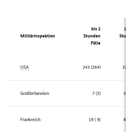
bis 2
2 bi
Militärinspektion
Stunden
Stund
Fälle
Fä
USA
243 (264)
32 ( 
Großbritannien
7 (3)
50 (
Frankreich
19 ( 9)
80 (