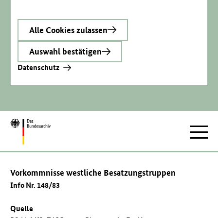
Alle Cookies zulassen
Auswahl bestätigen
Datenschutz
Zur
Hauptnav
Startseite
Vorkommnisse westliche Besatzungstruppen
Info Nr. 148/83
Quelle