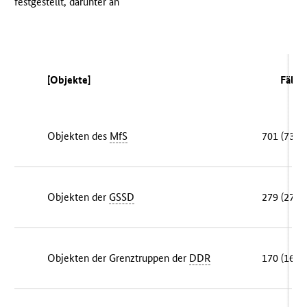
festgestellt, darunter an
[Objekte]
Fälle
Objekten des
MfS
701 (735)
Objekten der
GSSD
279 (275)
Objekten der Grenztruppen der
DDR
170 (166)