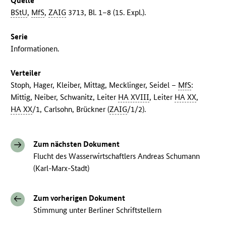
Quelle
BStU
,
MfS
,
ZAIG
3713, Bl. 1–8 (15. Expl.).
Serie
Informationen.
Verteiler
Stoph, Hager, Kleiber, Mittag, Mecklinger, Seidel –
MfS
:
Mittig, Neiber, Schwanitz, Leiter
HA XVIII
, Leiter
HA XX
,
HA XX
/1, Carlsohn, Brückner (
ZAIG
/1/2).
Zum nächsten Dokument
Flucht des Wasserwirtschaftlers Andreas Schumann
(Karl-Marx-Stadt)
Zum vorherigen Dokument
Stimmung unter Berliner Schriftstellern