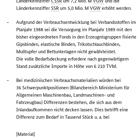
Länderkennziffer
ČSSR
um 7,2 Mio. M
VGW
und die
Länderkennziffer
SSR
um 5,0 Mio. M
VGW
erhöht werden.
–
Aufgrund der Verbrauchsentwicklung bei Verbandsstoffen im
Planjahr 1988 sei die Versorgung im Planjahr 1989 mit den
bisher eingeordneten Fonds in den Erzeugnisgruppen fixierte
Gipsbinden, elastische Binden, Trikotschlauchbinden,
Mulltupfer und Bettunterlagen nicht gewährleistet.
Die volle Bedarfsdeckung erfordere nach gegenwärtigem
Stand zusätzliche Importe in Höhe von 6 210 TVM.
–
Bei medizinischen Verbrauchsmaterialien würden bei
36 Schwerpunktpositionen (Bilanzbereich Ministerium für
Allgemeinen Maschinenbau, Landmaschinen- und
Fahrzeugbau) Differenzen bestehen, die sich aus dem
Inlandaufkommen nicht decken lassen. Dies betrifft eine
Differenz zum Bedarf in Tausend Stück u. a. bei
[Material]