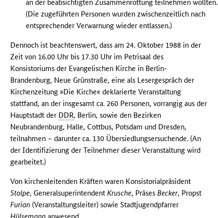
an der beabsichtigten Zusammenrottung teilnehmen wollten.
(Die zugeführten Personen wurden zwischenzeitlich nach
entsprechender Verwarnung wieder entlassen.)
Dennoch ist beachtenswert, dass am 24. Oktober 1988 in der
Zeit von 16.00 Uhr bis 17.30 Uhr im Petrisaal des
Konsistoriums der Evangelischen Kirche in Berlin-
Brandenburg, Neue Grünstraße, eine als Lesergespräch der
Kirchenzeitung »Die Kirche« deklarierte Veranstaltung
stattfand, an der insgesamt ca. 260 Personen, vorrangig aus der
Hauptstadt der
DDR
, Berlin, sowie den Bezirken
Neubrandenburg, Halle, Cottbus, Potsdam und Dresden,
teilnahmen – darunter ca. 130 Übersiedlungsersuchende. (An
der Identifizierung der Teilnehmer dieser Veranstaltung wird
gearbeitet.)
Von kirchenleitenden Kräften waren Konsistorialpräsident
Stolpe
, Generalsuperintendent
Krusche
, Präses
Becker
, Propst
Furian
(Veranstaltungsleiter) sowie Stadtjugendpfarrer
Hülsemann
anwesend.