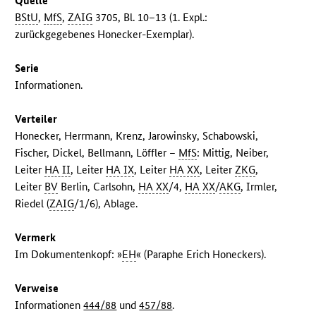
Quelle
BStU
,
MfS
,
ZAIG
3705, Bl. 10–13 (1. Expl.:
zurückgegebenes Honecker-Exemplar).
Serie
Informationen.
Verteiler
Honecker, Herrmann, Krenz, Jarowinsky, Schabowski,
Fischer, Dickel, Bellmann, Löffler –
MfS
: Mittig, Neiber,
Leiter
HA II
, Leiter
HA IX
, Leiter
HA XX
, Leiter
ZKG
,
Leiter
BV
Berlin, Carlsohn,
HA XX
/4,
HA XX
/
AKG
, Irmler,
Riedel (
ZAIG
/1/6), Ablage.
Vermerk
Im Dokumentenkopf: »
EH
« (Paraphe Erich Honeckers).
Verweise
Informationen
444/88
und
457/88
.