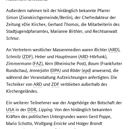
Außerdem nahmen teil der hinlänglich bekannte Pfarrer
Simon
(Zionskirchgemeinde/Berlin), der Chefredakteur der
Zeitung »Die Kirche«, Gerhard
Thomas
, die Mitarbeiterin des
Stadtjugendpfarramtes, Marianne
Birthler
, und Rechtsanwalt
Schnur
.
An Vertretern westlicher Massenmedien waren
Richter
(
ARD
),
Schmitz
(
ZDF
),
Heber
und
Hauptmann
(
ARD
-Hörfunk),
Zimmermann
(
FAZ
),
Kern
(Rheinische Post),
Baum
(Frankfurter
Rundschau),
Jennerjahn
(
DPA
) und
Röder
(
epd
) anwesend, die
während der Veranstaltung Aufzeichnungen anfertigten. Die
Techniker von
ARD
und
ZDF
verblieben außerhalb des
Kirchengeländes.
Ein weiterer Teilnehmer war der Angehörige der Botschaft der
USA
in der
DDR
,
Lipping
. Von den hinlänglich bekannten
Kräften des politischen Untergrundes waren Gerd
Poppe
,
Mario
Schatta
, Wolfgang
Ernicke
und Holger
Brandt