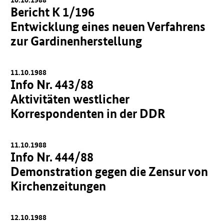
Bericht K 1/196
Entwicklung eines neuen Verfahrens
zur Gardinenherstellung
11.10.1988
Info Nr. 443/88
Aktivitäten westlicher
Korrespondenten in der DDR
11.10.1988
Info Nr. 444/88
Demonstration gegen die Zensur von
Kirchenzeitungen
12.10.1988