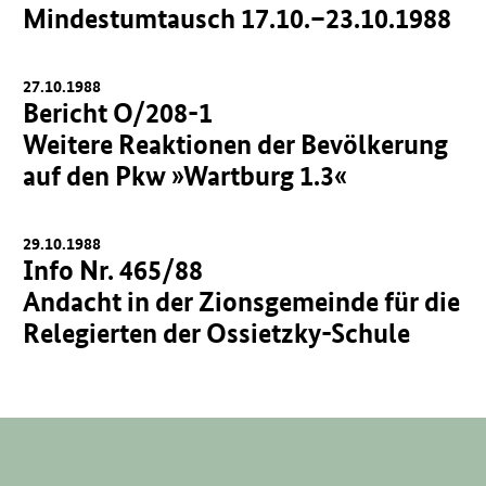
Mindestumtausch 17.10.–23.10.1988
27.10.1988
Bericht O/208-1
Weitere Reaktionen der Bevölkerung
auf den Pkw »Wartburg 1.3«
29.10.1988
Info Nr. 465/88
Andacht in der Zionsgemeinde für die
Relegierten der Ossietzky-Schule