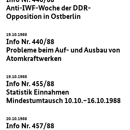
Anti-IWF-Woche der DDR-
Opposition in Ostberlin
19.10.1988
Info Nr. 440/88
Probleme beim Auf- und Ausbau von
Atomkraftwerken
19.10.1988
Info Nr. 455/88
Statistik Einnahmen
Mindestumtausch 10.10.–16.10.1988
20.10.1988
Info Nr. 457/88