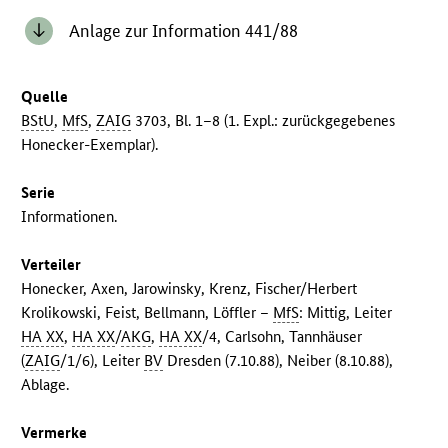
Anlage zur Information 441/88
Quelle
BStU
,
MfS
,
ZAIG
3703, Bl. 1–8 (1. Expl.: zurückgegebenes
Honecker-Exemplar).
Serie
Informationen.
Verteiler
Honecker, Axen, Jarowinsky, Krenz, Fischer/Herbert
Krolikowski, Feist, Bellmann, Löffler –
MfS
: Mittig, Leiter
HA XX
,
HA XX
/
AKG
,
HA XX
/4, Carlsohn, Tannhäuser
(
ZAIG
/1/6), Leiter
BV
Dresden (7.10.88), Neiber (8.10.88),
Ablage.
Vermerke