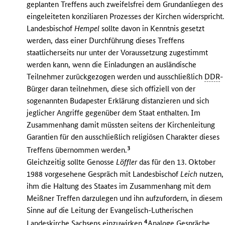
geplanten Treffens auch zweifelsfrei dem Grundanliegen des
eingeleiteten konziliaren Prozesses der Kirchen widerspricht.
Landesbischof
Hempel
sollte davon in Kenntnis gesetzt
werden, dass einer Durchführung dieses Treffens
staatlicherseits nur unter der Voraussetzung zugestimmt
werden kann, wenn die Einladungen an ausländische
Teilnehmer zurückgezogen werden und ausschließlich
DDR
-
Bürger daran teilnehmen, diese sich offiziell von der
sogenannten Budapester Erklärung distanzieren und sich
jeglicher Angriffe gegenüber dem Staat enthalten. Im
Zusammenhang damit müssten seitens der Kirchenleitung
Garantien für den ausschließlich religiösen Charakter dieses
3
Treffens übernommen werden.
Gleichzeitig sollte Genosse
Löffler
das für den 13. Oktober
1988 vorgesehene Gespräch mit Landesbischof
Leich
nutzen,
ihm die Haltung des Staates im Zusammenhang mit dem
Meißner Treffen darzulegen und ihn aufzufordern, in diesem
Sinne auf die Leitung der Evangelisch-Lutherischen
4
Landeskirche Sachsens einzuwirken.
Analoge Gespräche