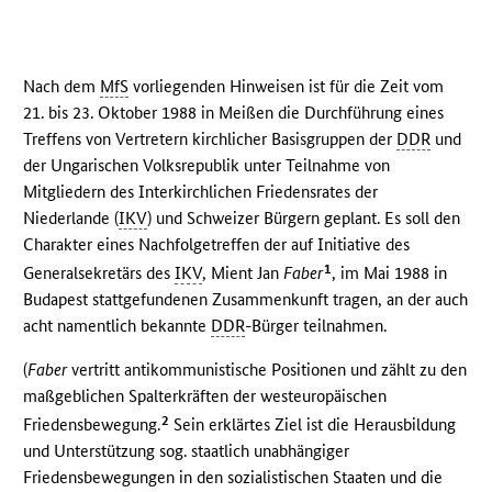
Nach dem
MfS
vorliegenden Hinweisen ist für die Zeit vom
21. bis 23. Oktober 1988 in Meißen die Durchführung eines
Treffens von Vertretern kirchlicher Basisgruppen der
DDR
und
der Ungarischen Volksrepublik unter Teilnahme von
Mitgliedern des Interkirchlichen Friedensrates der
Niederlande (
IKV
) und Schweizer Bürgern geplant. Es soll den
Charakter eines Nachfolgetreffen der auf Initiative des
1
Generalsekretärs des
IKV
, Mient Jan
Faber
, im Mai 1988 in
Budapest stattgefundenen Zusammenkunft tragen, an der auch
acht namentlich bekannte
DDR
-Bürger teilnahmen.
(
Faber
vertritt antikommunistische Positionen und zählt zu den
maßgeblichen Spalterkräften der westeuropäischen
2
Friedensbewegung.
Sein erklärtes Ziel ist die Herausbildung
und Unterstützung sog. staatlich unabhängiger
Friedensbewegungen in den sozialistischen Staaten und die