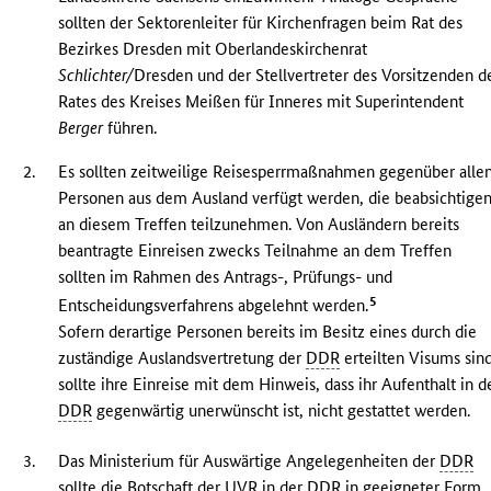
sollten der Sektorenleiter für Kirchenfragen beim Rat des
Bezirkes Dresden mit Oberlandeskirchenrat
Schlichter/
Dresden und der Stellvertreter des Vorsitzenden d
Rates des Kreises Meißen für Inneres mit Superintendent
Berger
führen.
2.
Es sollten zeitweilige Reisesperrmaßnahmen gegenüber alle
Personen aus dem Ausland verfügt werden, die beabsichtigen
an diesem Treffen teilzunehmen. Von Ausländern bereits
beantragte Einreisen zwecks Teilnahme an dem Treffen
sollten im Rahmen des Antrags-, Prüfungs- und
5
Entscheidungsverfahrens abgelehnt werden.
Sofern derartige Personen bereits im Besitz eines durch die
zuständige Auslandsvertretung der
DDR
erteilten Visums sind
sollte ihre Einreise mit dem Hinweis, dass ihr Aufenthalt in d
DDR
gegenwärtig unerwünscht ist, nicht gestattet werden.
3.
Das Ministerium für Auswärtige Angelegenheiten der
DDR
sollte die Botschaft der
UVR
in der
DDR
in geeigneter Form