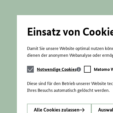
Direkt
zum
Seiteninhalt
springen
Einsatz von Cooki
Damit Sie unsere Website optimal nutzen könn
dienen der anonymen Webanalyse oder ermögl
Notwendige
Matomo
Notwendige Cookies
Matomo W
Cookies
Webstatistik
Diese sind für den Betrieb unserer Website t
Ihres Besuchs automatisch gelöscht werden.
Alle Cookies zulassen
Auswah