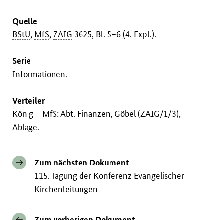
Quelle
BStU
,
MfS
,
ZAIG
3625, Bl. 5–6 (4. Expl.).
Serie
Informationen.
Verteiler
König –
MfS
:
Abt.
Finanzen, Göbel (
ZAIG
/1/3),
Ablage.
Zum nächsten Dokument
115. Tagung der Konferenz Evangelischer
Kirchenleitungen
Zum vorherigen Dokument