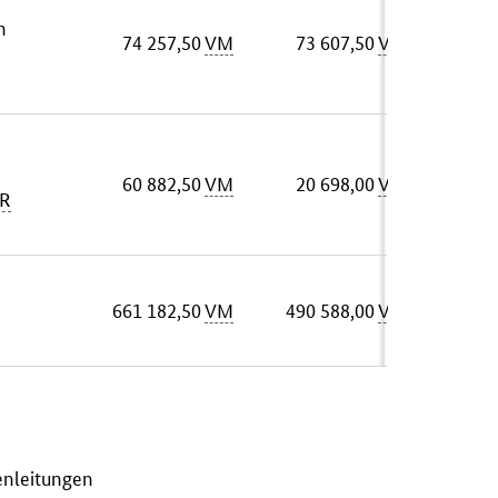
m
74 257,50
VM
73 607,50
VM
60 882,50
VM
20 698,00
VM
R
661 182,50
VM
490 588,00
VM
enleitungen