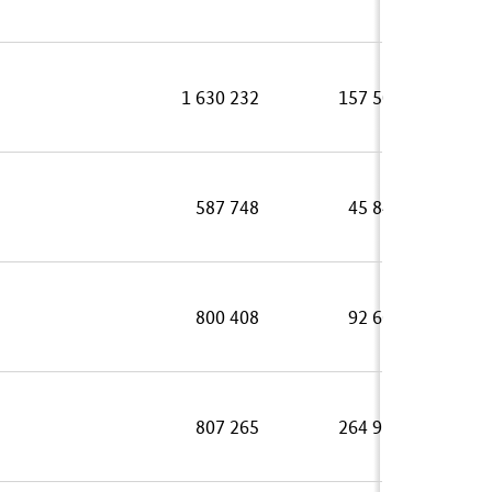
1 630 232
157 504
587 748
45 848
800 408
92 662
807 265
264 926