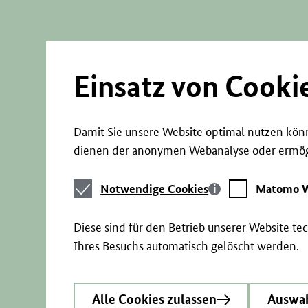
Direkt
zum
Seiteninhalt
springen
Einsatz von Cooki
Damit Sie unsere Website optimal nutzen könn
dienen der anonymen Webanalyse oder ermögl
Notwendige
Matomo
Notwendige Cookies
Matomo W
Cookies
Webstatistik
Diese sind für den Betrieb unserer Website t
Ihres Besuchs automatisch gelöscht werden.
Alle Cookies zulassen
Auswah