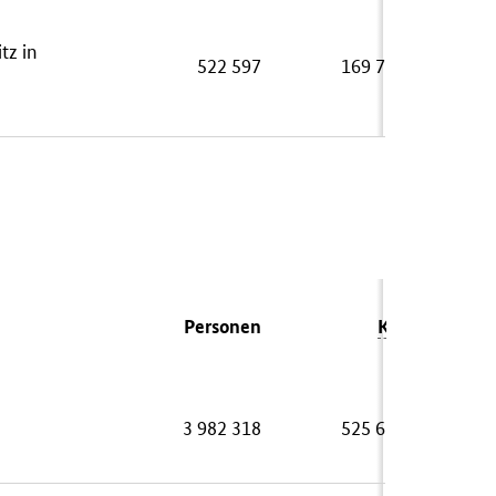
tz in
522 597
169 715
Personen
Kfz
3 982 318
525 619