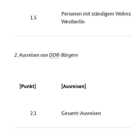
Personen mit ständigem Wohnsi
1.5
Westberlin
2. Ausreisen von
DDR
-Bürgern
[Punkt]
[Ausreisen]
2.1
Gesamt-Ausreisen