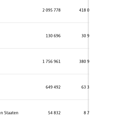
2 095 778
418 070
130 696
30 913
1 756 961
380 905
649 492
63 350
en Staaten
54 832
8 705