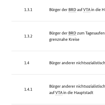
1.3.1
Bürger der
BRD
auf
VTA
in die H
Bürger der
BRD
zum Tagesaufent
1.3.2
grenznahe Kreise
1.4
Bürger anderer nichtsozialistisc
Bürger anderer nichtsozialistisc
1.4.1
auf
VTA
in die Hauptstadt