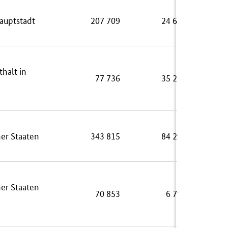
auptstadt
207 709
24 654
halt in
77 736
35 214
her Staaten
343 815
84 299
her Staaten
70 853
6 793