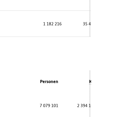
1 182 216
35 494
Personen
Kfz
7 079 101
2 394 108