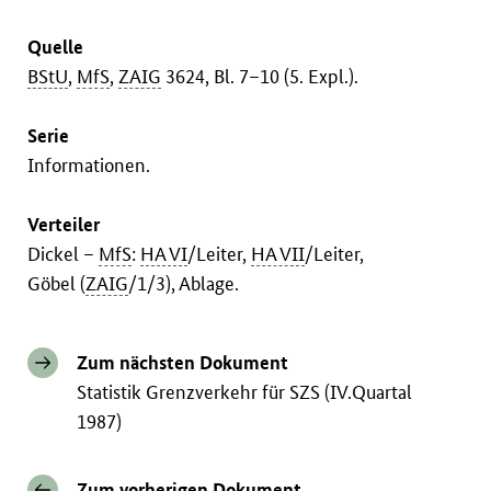
Quelle
BStU
,
MfS
,
ZAIG
3624, Bl. 7–10 (5. Expl.).
Serie
Informationen.
Verteiler
Dickel –
MfS
:
HA VI
/Leiter,
HA VII
/Leiter,
Göbel (
ZAIG
/1/3), Ablage.
Zum nächsten Dokument
Statistik Grenzverkehr für SZS (IV.Quartal
1987)
Zum vorherigen Dokument