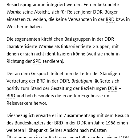
Besuchsprogramme integriert werden. Ferner bekundete
Warnke
seine Absicht, sich für Reisen jener
DDR
-Bürger
einsetzen zu wollen, die keine Verwandten in der
BRD
bzw. in
Westberlin haben.
Die sogenannten kirchlichen Basisgruppen in der
DDR
charakterisierte
Warnke
als linksorientierte Gruppen, mit
denen er sich nicht identifizieren könne (weil sie mehr in
Richtung der
SPD
tendieren).
Der an dem Gespräch teilnehmende Leiter der Ständigen
Vertretung der
BRD
in der
DDR
,
Bräutigam
, äußerte sich
positiv zum Stand der Gestaltung der Beziehungen
DDR
–
BRD
und hob besonders die erzielten Ergebnisse im
Reiseverkehr hervor.
Diesbezüglich erwarte er im Zusammenhang mit dem Besuch
des Bundeskanzlers der
BRD
in der
DDR
im Jahre 1988 einen
weiteren Höhepunkt. Seiner Ansicht nach müssten
Überlegungen in der Richtung angestellt werden, wie es
DDR
-