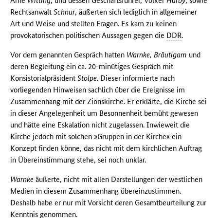
Arne
Witting
, und dessen Geschäftsführer, Volker
Harby
, sowie
Rechtsanwalt
Schnur
, äußerten sich lediglich in allgemeiner
Art und Weise und stellten Fragen. Es kam zu keinen
provokatorischen politischen Aussagen gegen die
DDR
.
Vor dem genannten Gespräch hatten
Warnke, Bräutigam
und
deren Begleitung ein ca. 20-minütiges Gespräch mit
Konsistorialpräsident
Stolpe
. Dieser informierte nach
vorliegenden Hinweisen sachlich über die Ereignisse im
Zusammenhang mit der Zionskirche. Er erklärte, die Kirche sei
in dieser Angelegenheit um Besonnenheit bemüht gewesen
und hätte eine Eskalation nicht zugelassen. Inwieweit die
Kirche jedoch mit solchen »Gruppen in der Kirche« ein
Konzept finden könne, das nicht mit dem kirchlichen Auftrag
in Übereinstimmung stehe, sei noch unklar.
Warnke
äußerte, nicht mit allen Darstellungen der westlichen
Medien in diesem Zusammenhang übereinzustimmen.
Deshalb habe er nur mit Vorsicht deren Gesamtbeurteilung zur
Kenntnis genommen.