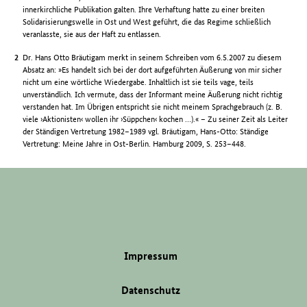
innerkirchliche Publikation galten. Ihre Verhaftung hatte zu einer breiten
Solidarisierungswelle in Ost und West geführt, die das Regime schließlich
veranlasste, sie aus der Haft zu entlassen.
Dr. Hans Otto Bräutigam merkt in seinem Schreiben vom 6.5.2007 zu diesem
Absatz an: »Es handelt sich bei der dort aufgeführten Äußerung von mir sicher
nicht um eine wörtliche Wiedergabe. Inhaltlich ist sie teils vage, teils
unverständlich. Ich vermute, dass der Informant meine Äußerung nicht richtig
verstanden hat. Im Übrigen entspricht sie nicht meinem Sprachgebrauch (z. B.
viele ›Aktionisten‹ wollen ihr ›Süppchen‹ kochen …).« – Zu seiner Zeit als Leiter
der Ständigen Vertretung 1982–1989 vgl. Bräutigam, Hans-Otto: Ständige
Vertretung: Meine Jahre in Ost-Berlin. Hamburg 2009, S. 253–448.
Impressum
Datenschutz