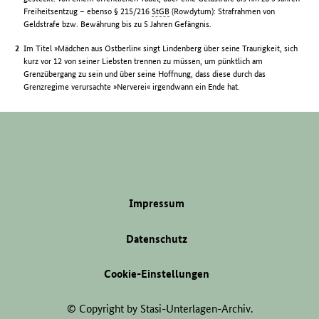
Freiheitsentzug – ebenso § 215/216
StGB
(Rowdytum): Strafrahmen von
Geldstrafe bzw. Bewährung bis zu 5 Jahren Gefängnis.
Im Titel »Mädchen aus Ostberlin« singt Lindenberg über seine Traurigkeit, sich
kurz vor 12 von seiner Liebsten trennen zu müssen, um pünktlich am
Grenzübergang zu sein und über seine Hoffnung, dass diese durch das
Grenzregime verursachte »Nerverei« irgendwann ein Ende hat.
Impressum
Datenschutz
Cookie-Einstellungen
© Copyright by Stasi-Unterlagen-Archiv.