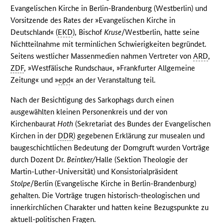
Evangelischen Kirche in Berlin-Brandenburg (Westberlin) und
Vorsitzende des Rates der »Evangelischen Kirche in
Deutschland« (
EKD
), Bischof
Kruse
/Westberlin, hatte seine
Nichtteilnahme mit terminlichen Schwierigkeiten begründet.
Seitens westlicher Massenmedien nahmen Vertreter von
ARD
,
ZDF
, »Westfälische Rundschau«, »Frankfurter Allgemeine
Zeitung« und »
epd
« an der Veranstaltung teil.
Nach der Besichtigung des Sarkophags durch einen
ausgewählten kleinen Personenkreis und der von
Kirchenbaurat
Hoth
(Sekretariat des Bundes der Evangelischen
Kirchen in der
DDR
) gegebenen Erklärung zur musealen und
baugeschichtlichen Bedeutung der Domgruft wurden Vorträge
durch Dozent Dr.
Beintker/
Halle (Sektion Theologie der
Martin-Luther-Universität) und Konsistorialpräsident
Stolpe
/Berlin (Evangelische Kirche in Berlin-Brandenburg)
gehalten. Die Vorträge trugen historisch-theologischen und
innerkirchlichen Charakter und hatten keine Bezugspunkte zu
aktuell-politischen Fragen.