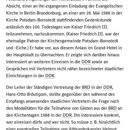
Absicht, einer an ihn ergangenen Einladung der Evangelischen
Kirche in Berlin-Brandenburg, an einer am 28. Mai 1988 in der
Kirche Potsdam-Bornstedt stattfindenden Gedenkstunde
anlässlich des 100. Todestages von Kaiser Friedrich III.
teilzunehmen, nachzukommen. (Kaiser Friedrich III. war der
ehemalige Patron der Kirchengemeinde Potsdam-Bornstedt
und -Eiche.) Er habe vor, aus diesem Anlass im Grand-Hotel in
der Hauptstadt zu übernachten. Er zeigte sich darüber hinaus
interessiert an weiteren Einreisen in die
DDR
sowie an
Gesprächen mit Vertretern nicht näher bezeichneter staatlicher
Einrichtungen in der
DDR
.
Der Leiter der Ständigen Vertretung der
BRD
in der
DDR
,
Hans-Otto
Bräutigam
, stellte gegenüber den während des
Empfangs anwesenden staatlichen Vertretern die Frage nach
den Modalitäten für die Teilnahme von Gästen aus der
BRD
an
den Kirchentagen 1988 in der
DDR
. Ihn interessiere konkret,
wer einreisen dürfe und wer nicht. So müsse z. B. hinsichtlich
einer eventuellen Teilnahme von Altbundeskanzler Helmut