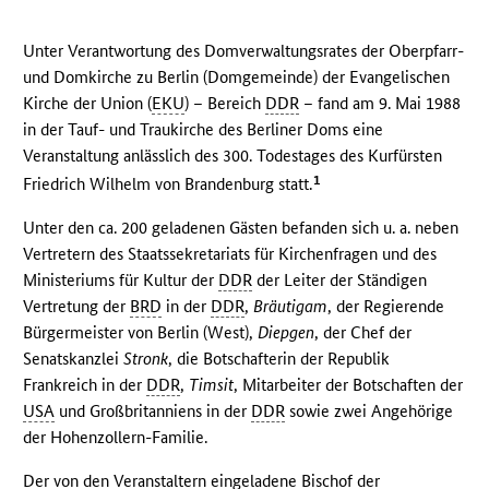
Unter Verantwortung des Domverwaltungsrates der Oberpfarr-
und Domkirche zu Berlin (Domgemeinde) der Evangelischen
Kirche der Union (
EKU
) – Bereich
DDR
– fand am 9. Mai 1988
in der Tauf- und Traukirche des Berliner Doms eine
Veranstaltung anlässlich des 300. Todestages des Kurfürsten
1
Friedrich Wilhelm von Brandenburg statt.
Unter den ca. 200 geladenen Gästen befanden sich u. a. neben
Vertretern des Staatssekretariats für Kirchenfragen und des
Ministeriums für Kultur der
DDR
der Leiter der Ständigen
Vertretung der
BRD
in der
DDR
,
Bräutigam
, der Regierende
Bürgermeister von Berlin (West),
Diepgen
, der Chef der
Senatskanzlei
Stronk
, die Botschafterin der Republik
Frankreich in der
DDR
,
Timsit
, Mitarbeiter der Botschaften der
USA
und Großbritanniens in der
DDR
sowie zwei Angehörige
der Hohenzollern-Familie.
Der von den Veranstaltern eingeladene Bischof der