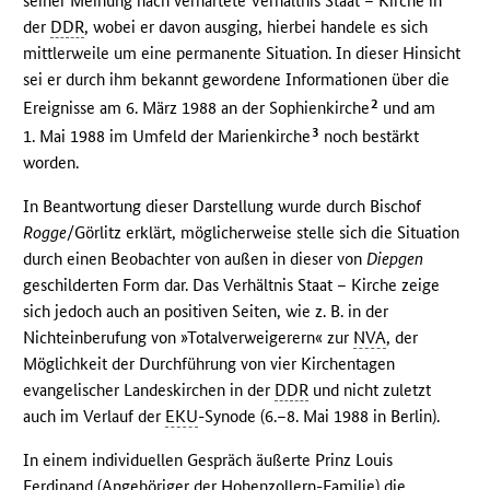
seiner Meinung nach verhärtete Verhältnis Staat – Kirche in
der
DDR
, wobei er davon ausging, hierbei handele es sich
mittlerweile um eine permanente Situation. In dieser Hinsicht
sei er durch ihm bekannt gewordene Informationen über die
2
Ereignisse am 6. März 1988 an der Sophienkirche
und am
3
1. Mai 1988 im Umfeld der Marienkirche
noch bestärkt
worden.
In Beantwortung dieser Darstellung wurde durch Bischof
Rogge
/Görlitz erklärt, möglicherweise stelle sich die Situation
durch einen Beobachter von außen in dieser von
Diepgen
geschilderten Form dar. Das Verhältnis Staat – Kirche zeige
sich jedoch auch an positiven Seiten, wie z. B. in der
Nichteinberufung von »Totalverweigerern« zur
NVA
, der
Möglichkeit der Durchführung von vier Kirchentagen
evangelischer Landeskirchen in der
DDR
und nicht zuletzt
auch im Verlauf der
EKU
-Synode (6.–8. Mai 1988 in Berlin).
In einem individuellen Gespräch äußerte Prinz Louis
Ferdinand (Angehöriger der Hohenzollern-Familie) die