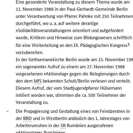
Eine gesonderte Veranstaltung zu diesem Thema wurde am
11. November 1988 in der Paul-Gerhardt-Gemeinde Berlin
unter Verantwortung von Pfarrer Pahnke mit 250 Teilnehmer
durchgeführt, wo u. a. auf weitere derartige
»Solidaritätsveranstaltungen« orientiert und aufgefordert
wurde, Kritiken und Hinweise zum Bildungswesen schriftlich
1
für eine Weiterleitung an den IX. Pädagogischen Kongress
vorzubereiten.
In der Gethsemanekirche Berlin wurde am 15. November 19
ein sogenannter Aufruf zu einem am 27. November 1988
vorgesehenen »Aktionstag« gegen die Relegierungen durch
den dem
MfS
bekannten Schult/Berlin verlesen und verteilt.
Diesem Aufruf, der vom Stadtjugendpfarrer Hülsemann
initiiert worden war, stimmten die ca. 500 Teilnehmer der
Veranstaltung zu.
–
Die Propagierung und Gestaltung eines von Feindzentren in
der
BRD
und in Westberlin anlässlich des 1. Jahrestages von
Arbeiterunruhen in der
SR
Rumänien ausgerufenen
»Aktionstages Rumänien«.