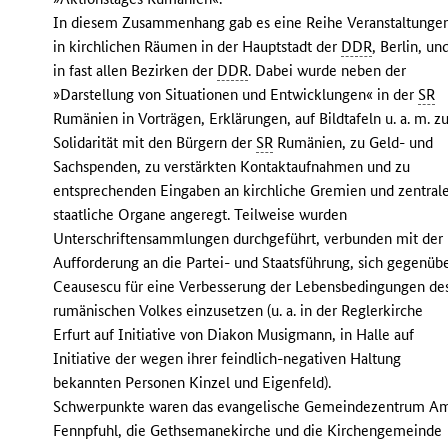
In diesem Zusammenhang gab es eine Reihe Veranstaltunge
in kirchlichen Räumen in der Hauptstadt der
DDR
, Berlin, un
in fast allen Bezirken der
DDR
. Dabei wurde neben der
»Darstellung von Situationen und Entwicklungen« in der
SR
Rumänien in Vorträgen, Erklärungen, auf Bildtafeln u. a. m. z
Solidarität mit den Bürgern der
SR
Rumänien, zu Geld- und
Sachspenden, zu verstärkten Kontaktaufnahmen und zu
entsprechenden Eingaben an kirchliche Gremien und zentral
staatliche Organe angeregt. Teilweise wurden
Unterschriftensammlungen durchgeführt, verbunden mit der
Aufforderung an die Partei- und Staatsführung, sich gegenüb
Ceausescu für eine Verbesserung der Lebensbedingungen de
rumänischen Volkes einzusetzen (u. a. in der Reglerkirche
Erfurt auf Initiative von Diakon Musigmann, in Halle auf
Initiative der wegen ihrer feindlich-negativen Haltung
bekannten Personen Kinzel und Eigenfeld).
Schwerpunkte waren das evangelische Gemeindezentrum A
Fennpfuhl, die Gethsemanekirche und die Kirchengemeinde