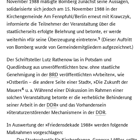
November 1988 mäßigte Bomberg zunächst seine Aussagen,
solidarisierte sich jedoch am 15. November 1988 in der
Kirchengemeinde Am Fennpfuhl/Berlin erneut mit Krawczyk,
informierte die Teilnehmer der Veranstaltung über die
staatlicherseits erfolgte Belehrung und betonte, er werde
5
weiterhin »für seine Überzeugung eintreten«.
(Dieser Auftritt
von Bomberg wurde von Gemeindemitgliedern aufgezeichnet.)
Der Schriftsteller Lutz Rathenow las in Potsdam und
Quedlinburg aus unveröffentlichten bzw. ohne staatliche
Genehmigung in der
BRD
veröffentlichten »Arbeiten«, wie
»Ostberlin – die andere Seite einer Stadt«, »Die Zukunft der
6
Mauer«
u. a. Während einer Diskussion im Rahmen einer
solchen Veranstaltung betonte er die »erhebliche Behinderung
seiner Arbeit in der
DDR
« und das Vorhandensein
»literaturzerstörender Mechanismen« in der
DDR
.
In Auswertung der »Friedensdekade 1988« werden folgende
Maßnahmen vorgeschlagen:
–
Der Staatssekretär für Kirchenfragen, Genosse Löffler, sollte