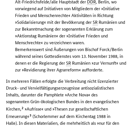
Alt-Friedrichsfelde/alle Hauptstadt der
DDR
, Berlin, wo
vorwiegend auf Initiativen von Mitgliedern der »Initiative
Frieden und Menschenrechte« Aktivitäten in Richtung
»Solidarisierung« mit der Bevölkerung der
SR
Rumänien und
zur Bekanntmachung der sogenannten Erklärung zum
»Aktionstag Rumänien« der »Initiative Frieden und
Menschrechte« zu verzeichnen waren.
Bemerkenswert sind Äußerungen von Bischof Forck/Berlin
während seines Gottesdienstes vom 13. November 1988, in
denen er die Regierung der
SR
Rumänien »zur Vernunft« und
zur »Revidierung ihrer Agrarreform« aufforderte.
In mehreren Fällen erfolgte die Verbreitung nicht lizenzierter
Druck- und Vervielfältigungserzeugnisse antisozialistischen
Inhalts, darunter die Pamphlete »Arche Nova« des
sogenannten Grün-ökologischen Bundes in den evangelischen
2
Kirchen,
»Aufrisse« und »Thesen zur gesellschaftlichen
3
Erneuerung«
(Schorlemmer auf dem Kirchentag 1988 in
Halle). In diesen Materialien, die mehrheitlich als »nur für den