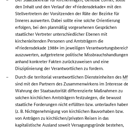
den Inhalt und den Verlauf der »Friedensdekade« mit den
Stellvertretern der Vorsitzenden der Räte der Bezirke für
Inneres auswerten. Dabei sollte eine solche Orientierung
erfolgen, bei den planmäßig vorgesehenen Gesprächen
staatlicher Vertreter unterschiedlicher Ebenen mit
kirchenleitenden Personen und Amtsträgern die
»Friedensdekade 1988« im jeweiligen Verantwortungsbereic
auszuwerten, aufgetretene politische Missbrauchshandlunge
anhand konkreter Fakten zurückzuweisen und eine
Disziplinierung der Verantwortlichen zu fordern.
–
Durch die territorial verantwortlichen Diensteinheiten des
Mf
sind mit den Partnern des Zusammenwirkens im Interesse de
Wahrung der Staatsautorität differenzierte Maßnahmen zu
solchen kirchlichen Amtsträgern festzulegen, die bewusst
staatliche Forderungen nicht erfüllten bzw. unterlaufen habe
(z. B. Nichtgenehmigung von kirchlichen Bauvorhaben bzw.
von Anträgen zu kirchlichen/privaten Reisen in das
kapitalistische Ausland soweit Versagungsgründe bestehen,