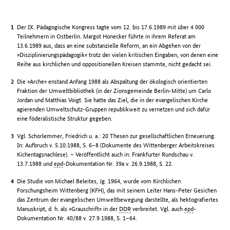
Der IX. Pädagogische Kongress tagte vom 12. bis 17.6.1989 mit über 4 000
Teilnehmern in Ostberlin. Margot Honecker führte in ihrem Referat am
13.6.1989 aus, dass an eine substanzielle Reform, an ein Abgehen von der
»Disziplinierungspädagogik« trotz der vielen kritischen Eingaben, von denen eine
Reihe aus kirchlichen und oppositionellen Kreisen stammte, nicht gedacht sei.
Die »Arche« enstand Anfang 1988 als Abspaltung der ökologisch orientierten
Fraktion der Umweltbibliothek (in der Zionsgemeinde Berlin-Mitte) um Carlo
Jordan und Matthias Voigt. Sie hatte das Ziel, die in der evangelischen Kirche
agierenden Umweltschutz-Gruppen republikweit zu vernetzen und sich dafür
eine föderalistische Struktur gegeben.
Vgl. Schorlemmer, Friedrich u. a.: 20 Thesen zur gesellschaftlichen Erneuerung.
In: Aufbruch v. 5.10.1988, S. 6–8 (Dokumente des Wittenberger Arbeitskreises
Kichentagsnachlese). – Veröffentlicht auch in: Frankfurter Rundschau v.
13.7.1988 und
epd
-Dokumentation Nr. 39a v. 26.9.1988, S. 22.
Die Studie von Michael Beleites, Jg. 1964, wurde vom Kirchlichen
Forschungsheim Wittenberg (KFH), das mit seinem Leiter Hans-Peter Gesichen
das Zentrum der evangelischen Umweltbewegung darstellte, als hektografiertes
Manuskript, d. h. als »Grauschrift« in der
DDR
verbreitet. Vgl. auch
epd
-
Dokumentation Nr. 40/88 v. 27.9.1988, S. 1–64.