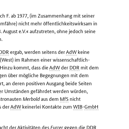
sich F. ab 1977, (im Zusammenhang mit seiner
umfähre) nicht mehr öffentlichkeitswirksam in
 August e.V.« aufzutreten, ohne jedoch seine
n.
DDR
ergab, werden seitens der
AdW
keine
in (West) im Rahmen einer wissenschaftlich-
Hinzu kommt, dass die
AdW
der
DDR
mit dem
gen über mögliche Begegnungen mit dem
rt, an deren positiven Ausgang beide Seiten
er Umständen gefährdet werden würden,
Astronauten
Merbold
aus dem
MfS
nicht
s der
AdW
keinerlei Kontakte zum
WIB
-
GmbH
cht der Aktivitäten des
Furrer
gegen die
DDR