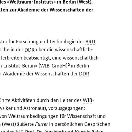
des »Weltraum-Instituts« in Berlin (West),
takten zur Akademie der Wissenschaften der
ster für Forschung und Technologie der
BRD
,
äche in der
DDR
über die wissenschaftlich-
rbreiten beabsichtigt, eine wissenschaftlich-
2
Institut-Berlin« (
WIB
-
GmbH
)
in Berlin
er Akademie der Wissenschaften der
DDR
hrte Aktivitäten durch den Leiter des
WIB
-
siker und Astronaut), vorausgegangen:
g von Weltraumbedingungen für Wissenschaft und
n (West) äußerte
Furrer
in persönlichen Gesprächen
4
5