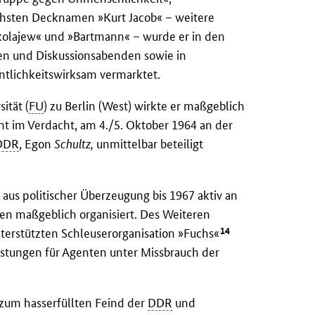
chsten Decknamen »Kurt Jacob« – weitere
kolajew« und »Bartmann« – wurde er in den
en und Diskussionsabenden sowie in
ntlichkeitswirksam vermarktet.
ität (
FU
) zu Berlin (West) wirkte er maßgeblich
t im Verdacht, am 4./5. Oktober 1964 an der
DDR
, Egon
Schultz,
unmittelbar beteiligt
aus politischer Überzeugung bis 1967 aktiv an
nen maßgeblich organisiert. Des Weiteren
14
nterstützten Schleuserorganisation »Fuchs«
stungen für Agenten unter Missbrauch der
zum hasserfüllten Feind der
DDR
und