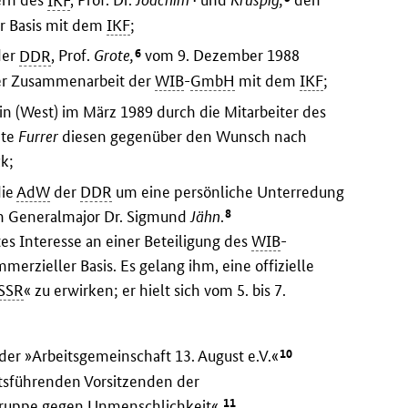
ern des
IKF
, Prof. Dr.
Joachim
und
Kruspig,
den
r Basis mit dem
IKF
;
6
er
DDR
, Prof.
Grote,
vom 9. Dezember 1988
ner Zusammenarbeit der
WIB
-
GmbH
mit dem
IKF
;
in (West) im März 1989 durch die Mitarbeiter des
hte
Furrer
diesen gegenüber den Wunsch nach
k;
die
AdW
der
DDR
um eine persönliche Unterredung
8
n Generalmajor Dr. Sigmund
Jähn
.
tes Interesse an einer Beteiligung des
WIB
-
merzieller Basis. Es gelang ihm, eine offizielle
SSR
« zu erwirken; er hielt sich vom 5. bis 7.
10
 der »Arbeitsgemeinschaft 13. August e.V.«
tsführenden Vorsitzenden der
11
gruppe gegen Unmenschlichkeit«,