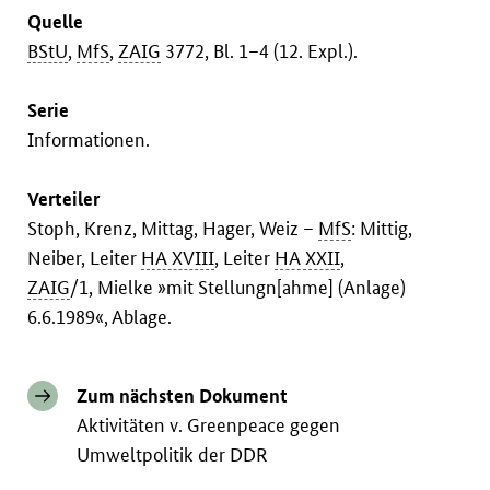
Quelle
BStU
,
MfS
,
ZAIG
3772, Bl. 1–4 (12. Expl.).
Serie
Informationen.
Verteiler
Stoph, Krenz, Mittag, Hager, Weiz –
MfS
: Mittig,
Neiber, Leiter
HA XVIII
, Leiter
HA XXII
,
ZAIG
/1, Mielke »mit Stellungn[ahme] (Anlage)
6.6.1989«, Ablage.
Zum nächsten Dokument
Aktivitäten v. Greenpeace gegen
Umweltpolitik der DDR