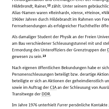
12
Hildebrandt,
Rainer,
zählt. Unter seinem gebräuchli
Alias-Namen waren »Reinhard«, »Jens«, »Heino«, »Ni
1960er Jahren durch Hildebrandt im Rahmen von For
Fernsehsendungen als erfolgreicher Fluchthelfer öffe
Als damaliger Student der Physik an der Freien Univers
am Bau verschiedener Schleusungstunnel mit und steh
Ermordung des Unteroffiziers der Grenztruppen der
13
gewesen zu sein.
Nach eigenen öffentlichen Bekundungen habe er sich 
Personenschleusungen beteiligt bzw. derartige Aktio
beteiligte er sich an Aktionen der geheimdienstlich u
sowie im Auftrag der
CIA
an der Schleusung von Ausrü
Transitwege der
DDR
.
Im Jahre 1976 unterhielt
Furrer
persönliche Kontakte 