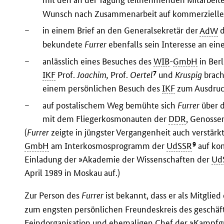
mit den an der Tagung teilnehmenden Mitarbeit
Wunsch nach Zusammenarbeit auf kommerzielle
–
in einem Brief an den Generalsekretär der
AdW
d
bekundete
Furrer
ebenfalls sein Interesse an ei
–
anlässlich eines Besuches des
WIB
-
GmbH
in Berl
7
IKF
Prof.
Joachim,
Prof.
Oertel
und
Kruspig
brac
einem persönlichen Besuch des
IKF
zum Ausdruc
–
auf postalischem Weg bemühte sich
Furrer
über 
mit dem Fliegerkosmonauten der
DDR
, Genosse
(
Furrer
zeigte in jüngster Vergangenheit auch verstärk
9
GmbH
am Interkosmosprogramm der
UdSSR
auf kom
Einladung der »Akademie der Wissenschaften der
Ud
April 1989 in Moskau auf.)
Zur Person des
Furrer
ist bekannt, dass er als Mitglied
zum engsten persönlichen Freundeskreis des geschäf
Feindorganisation und ehemaligen Chef der »Kampf