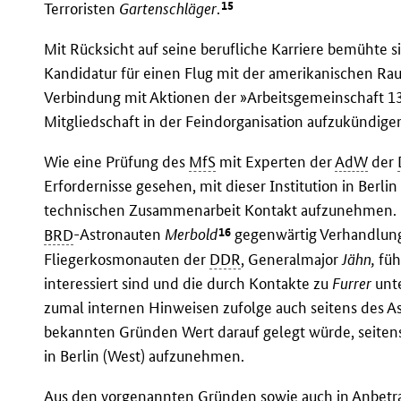
15
Terroristen
Gartenschläger
.
Mit Rücksicht auf seine berufliche Karriere bemühte 
Kandidatur für einen Flug mit der amerikanischen Ra
Verbindung mit Aktionen der »Arbeitsgemeinschaft 13.
Mitgliedschaft in der Feindorganisation aufzukündige
Wie eine Prüfung des
MfS
mit Experten der
AdW
der
Erfordernisse gesehen, mit dieser Institution in Berl
technischen Zusammenarbeit Kontakt aufzunehmen. 
16
BRD
-Astronauten
Merbold
gegenwärtig Verhandlun
Fliegerkosmonauten der
DDR
, Generalmajor
Jähn,
füh
interessiert sind und die durch Kontakte zu
Furrer
unt
zumal internen Hinweisen zufolge auch seitens des 
bekannten Gründen Wert darauf gelegt würde, seiten
in Berlin (West) aufzunehmen.
Aus den vorgenannten Gründen sowie auch in Anbetra