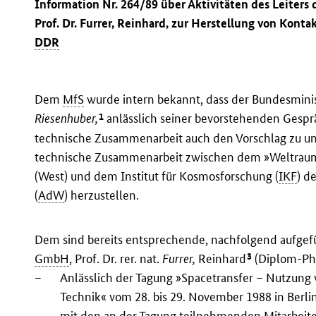
Information Nr. 264/89 über Aktivitäten des Leiters 
Prof. Dr. Furrer, Reinhard, zur Herstellung von Kon
DDR
Dem
MfS
wurde intern bekannt, dass der Bundesmini
1
Riesenhuber,
anlässlich seiner bevorstehenden Gespr
technische Zusammenarbeit auch den Vorschlag zu unte
technische Zusammenarbeit zwischen dem »Weltraum-
(West) und dem Institut für Kosmosforschung (
IKF
) d
(
AdW
) herzustellen.
Dem sind bereits entsprechende, nachfolgend aufgefü
3
GmbH
, Prof. Dr. rer. nat.
Furrer,
Reinhard
(Diplom-Phy
–
Anlässlich der Tagung »Spacetransfer – Nutzun
Technik« vom 28. bis 29. November 1988 in Berli