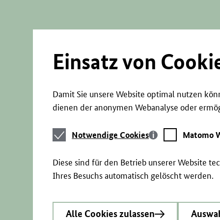
Direkt
zum
Seiteninhalt
springen
Einsatz von Cooki
Damit Sie unsere Website optimal nutzen könn
dienen der anonymen Webanalyse oder ermögl
Notwendige
Matomo
Notwendige Cookies
Matomo W
Cookies
Webstatistik
Diese sind für den Betrieb unserer Website t
Ihres Besuchs automatisch gelöscht werden.
Alle Cookies zulassen
Auswah