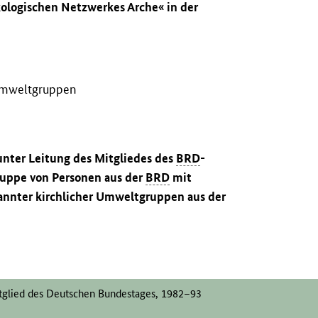
logischen Netzwerkes Arche« in der
 Umweltgruppen
 unter Leitung des Mitgliedes des
BRD
-
ruppe von Personen aus der
BRD
mit
nannter kirchlicher Umweltgruppen aus der
itglied des Deutschen Bundestages, 1982–93