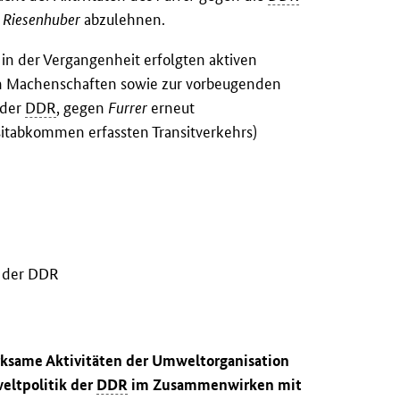
r
Riesenhuber
abzulehnen.
in der Vergangenheit erfolgten aktiven
en Machenschaften sowie zur vorbeugenden
 der
DDR
, gegen
Furrer
erneut
abkommen erfassten Transitverkehrs)
k der DDR
irksame Aktivitäten der Umweltorganisation
eltpolitik der
DDR
im Zusammenwirken mit