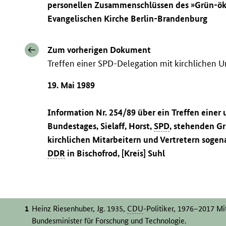
personellen Zusammenschlüssen des »Grün-öko
Evangelischen Kirche Berlin-Brandenburg
Zum vorherigen Dokument
Treffen einer SPD-Delegation mit kirchlichen
19. Mai 1989
Information Nr. 254/89 über ein Treffen einer
Bundestages, Sielaff, Horst,
SPD
, stehenden G
kirchlichen Mitarbeitern und Vertretern soge
DDR
in Bischofrod, [Kreis] Suhl
Heinz Riesenhuber, Jg. 1935,
CDU
-Politiker, 1976–2017 M
Bundesminister für Forschung und Technologie.