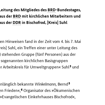
 Leitung des Mitgliedes des
BRD
-Bundestages,
aus der
BRD
mit kirchlichen Mitarbeitern und
aus der
DDR
in Bischofrod, [Kreis] Suhl
n Hinweisen fand in der Zeit vom 4. bis 7. Mai
eis] Suhl, ein Treffen einer unter Leitung des
) stehenden Gruppe (fünf Personen) aus der
r sogenannten kirchlichen Basisgruppen
3
er Arbeitskreis für Umweltgruppen« Suhl
und
5
 hinlänglich bekannte
Winkelmann,
Bernd
6
en Frieden«,
Organisator des »Ökumenischen
s »Evangelischen Einkehrhauses Bischofrod«,