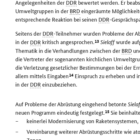
Angelegenheiten der
DDR
bewertet werden. Er beabsi
Umweltgruppen in der
BRD
eingeräumte Möglichkeite
entsprechende Reaktion bei seinen
DDR
-Gesprächspa
Seitens der
DDR
-Teilnehmer wurden Probleme der Ab
13
in der
DDR
kritisch angesprochen.
Sielaff
wurde aufg
Thematik in die Verhandlungen zwischen der
BRD
un
die Vertreter der sogenannten kirchlichen Umweltgr
die Verletzung gesetzlicher Bestimmungen bei der Er
14
allem mittels Eingaben
Einspruch zu erheben und in
in der
DDR
einzubeziehen.
Auf Probleme der Abrüstung eingehend betonte
Sielaf
15
neuen Programm eindeutig festgelegt.
Sie beinhalte
–
keinerlei Modernisierung von Raketensystemen,
–
Vereinbarung weiterer Abrüstungsschritte wie a