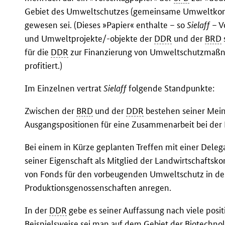
Gebiet des Umweltschutzes (gemeinsame Umweltkom
gewesen sei. (Dieses »Papier« enthalte – so
Sielaff
– V
und Umweltprojekte/-objekte der
DDR
und der
BRD
für die
DDR
zur Finanzierung von Umweltschutzmaß
profitiert.)
Im Einzelnen vertrat
Sielaff
folgende Standpunkte:
Zwischen der
BRD
und der
DDR
bestehen seiner Mein
Ausgangspositionen für eine Zusammenarbeit bei der
Bei einem in Kürze geplanten Treffen mit einer Dele
seiner Eigenschaft als Mitglied der Landwirtschafts
von Fonds für den vorbeugenden Umweltschutz in den
Produktionsgenossenschaften anregen.
In der
DDR
gebe es seiner Auffassung nach viele pos
Beispielsweise sei man auf dem Gebiet der Biotech