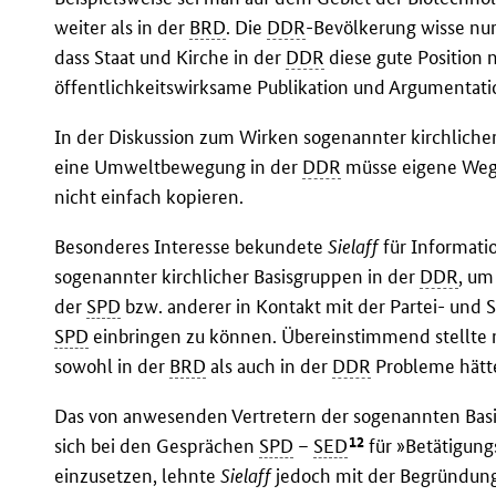
weiter als in der
BRD
. Die
DDR
-Bevölkerung wisse nur 
dass Staat und Kirche in der
DDR
diese gute Position n
öffentlichkeitswirksame Publikation und Argumentati
In der Diskussion zum Wirken sogenannter kirchlich
eine Umweltbewegung in der
DDR
müsse eigene Weg
nicht einfach kopieren.
Besonderes Interesse bekundete
Sielaff
für Informati
sogenannter kirchlicher Basisgruppen in der
DDR
, um
der
SPD
bzw. anderer in Kontakt mit der Partei- und 
SPD
einbringen zu können. Übereinstimmend stellte 
sowohl in der
BRD
als auch in der
DDR
Probleme hätte
Das von anwesenden Vertretern der sogenannten Bas
12
sich bei den Gesprächen
SPD
–
SED
für »Betätigun
einzusetzen, lehnte
Sielaff
jedoch mit der Begründung 