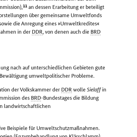
11
mission),
an dessen Erarbeitung er beteiligt
orstellungen über gemeinsame Umweltfonds
sowie die Anregung eines »Umweltkredites«
nahmen in der
DDR
, von denen auch die
BRD
ung nach auf unterschiedlichen Gebieten gute
 Bewältigung umweltpolitischer Probleme.
gation der Volkskammer der
DDR
wolle
Sielaff
in
kommission des
BRD
-Bundestages die Bildung
 landwirtschaftlichen
itive Beispiele für Umweltschutzmaßnahmen.
nologien (Enzymbehandlung von Klärschlamm)