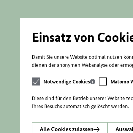
Direkt
zum
Seiteninhalt
springen
Einsatz von Cooki
Damit Sie unsere Website optimal nutzen könn
dienen der anonymen Webanalyse oder ermögl
Notwendige
Matomo
Notwendige Cookies
Matomo W
Cookies
Webstatistik
Diese sind für den Betrieb unserer Website t
Ihres Besuchs automatisch gelöscht werden.
Alle Cookies zulassen
Auswah