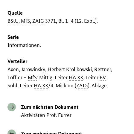
Quelle
BStU
,
MfS
,
ZAIG
3771, Bl. 1–4 (12. Expl.).
Serie
Informationen.
Verteiler
Axen, Jarowinsky, Herbert Krolikowski, Rettner,
Löffler –
MfS
: Mittig, Leiter
HA XX
, Leiter
BV
Suhl, Leiter
HA XX
/4, Mickinn (
ZAIG
), Ablage.
Zum nächsten Dokument
Aktivitäten Prof. Furrer
Zum vorherigen Dokument