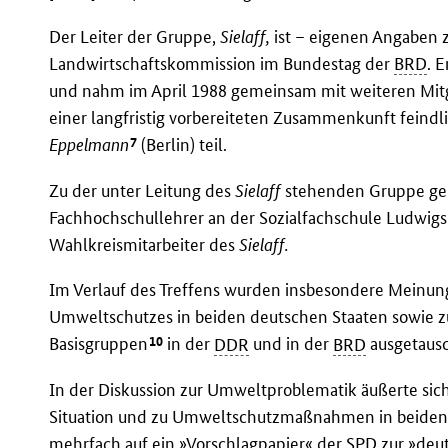
Der Leiter der Gruppe,
Sielaff,
ist – eigenen Angaben 
Landwirtschaftskommission im Bundestag der
BRD
. 
und nahm im April 1988 gemeinsam mit weiteren Mitg
einer langfristig vorbereiteten Zusammenkunft feindli
7
Eppelmann
(Berlin) teil.
Zu der unter Leitung des
Sielaff
stehenden Gruppe geh
Fachhochschullehrer an der Sozialfachschule Ludwig
Wahlkreismitarbeiter des
Sielaff.
Im Verlauf des Treffens wurden insbesondere Meinu
Umweltschutzes in beiden deutschen Staaten sowie zu
10
Basisgruppen
in der
DDR
und in der
BRD
ausgetausc
In der Diskussion zur Umweltproblematik äußerte sic
Situation und zu Umweltschutzmaßnahmen in beiden d
mehrfach auf ein »Vorschlagpapier« der
SPD
zur »deu