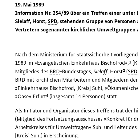
19. Mai 1989
Information Nr. 254/89 über ein Treffen einer unter
Sielaff, Horst,
SPD
, stehenden Gruppe von Personen 
Vertretern sogenannter kirchlicher Umweltgruppen 
Nach dem Ministerium für Staatssicherheit vorliegende
1
1989 im »Evangelischen Einkehrhaus Bischofrod«,
[Kr
2
Mitgliedes des
BRD
-Bundestages,
Sielaff,
Horst
(
SPD
BRD
mit kirchlichen Mitarbeitern und Mitgliedern de
»Einkehrhaus« Bischofrod, [Kreis] Suhl, »Ökumenisch
4
»Oase« Erfurt
(insgesamt 14 Personen) statt.
Als Initiator und Organisator dieses Treffens trat der
(Mitglied des Fortsetzungsausschusses »Konkret für d
Arbeitskreises für Umweltfragen« Suhl und Leiter de
[Kreis] Suhl) in Erscheinung.