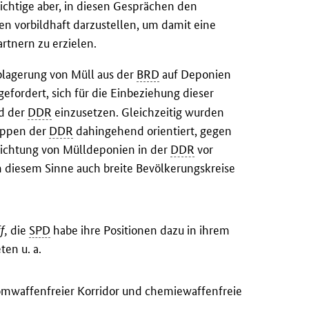
chtige aber, in diesen Gesprächen den
n vorbildhaft darzustellen, um damit eine
rtnern zu erzielen.
lagerung von Müll aus der
BRD
auf Deponien
efordert, sich für die Einbeziehung dieser
d der
DDR
einzusetzen. Gleichzeitig wurden
uppen der
DDR
dahingehend orientiert, gegen
richtung von Mülldeponien in der
DDR
vor
 diesem Sinne auch breite Bevölkerungskreise
f,
die
SPD
habe ihre Positionen dazu in ihrem
ten u. a.
tomwaffenfreier Korridor und chemiewaffenfreie