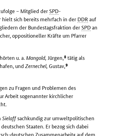
zufolge – Mitglied der
SPD
-
Er hielt sich bereits mehrfach in der
DDR
auf
liedern der Bundestagsfraktion der
SPD
an
cher, oppositioneller Kräfte um Pfarrer
8
örten u. a.
Mangold,
Jürgen,
tätig als
9
shafen, und
Zernechel,
Gustav,
ngen zu Fragen und Problemen des
r Arbeit sogenannter kirchlicher
ht.
h
Sielaff
sachkundig zur umweltpolitischen
eutschen Staaten. Er bezog sich dabei
tsch-deutschen Zusammenarbeit« auf dem