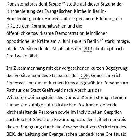
16
Konsistorialpräsident
Stolpe
stellte auf dieser Sitzung der
Kirchenleitung der Evangelischen Kirche in Berlin-
Brandenburg unter Hinweis auf die genannte Erklärung der
KKL
zu den Kommunalwahlen und die
öffentlichkeitswirksame Demonstration feindlicher,
17
oppositioneller Kräfte am 7. Juni 1989 in Berlin
stark infrage,
ob der Vorsitzende des Staatsrates der
DDR
überhaupt nach
Greifswald fährt.
Im Zusammenhang mit der vorgesehenen kurzen Begegnung
des Vorsitzenden des Staatsrates der
DDR
, Genossen Erich
Honecker,
mit einem kleinen Kreis ausgewählter Personen im
Rathaus der Stadt Greifswald nach Abschluss der
Wiedereinweihungsfeier des Doms äußerten streng internen
Hinweisen zufolge auf realistischen Positionen stehende
kirchenleitende Personen sowie im individuellen Gespräch
auch Bischof
Gienke
die Erwartung, dass der Teilnehmerkreis
dieser Begegnung durch die Anwesenheit von Vertretern des
BEK
, der Leitung der Evangelischen Landeskirche Greifswald