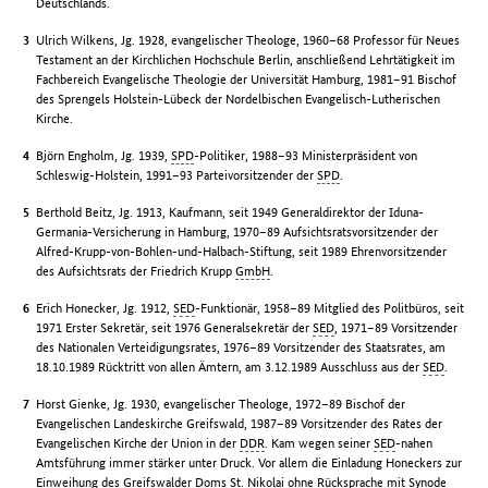
Deutschlands.
Ulrich Wilkens, Jg. 1928, evangelischer Theologe, 1960–68 Professor für Neues
Testament an der Kirchlichen Hochschule Berlin, anschließend Lehrtätigkeit im
Fachbereich Evangelische Theologie der Universität Hamburg, 1981–91 Bischof
des Sprengels Holstein-Lübeck der Nordelbischen Evangelisch-Lutherischen
Kirche.
Björn Engholm, Jg. 1939,
SPD
-Politiker, 1988–93 Ministerpräsident von
Schleswig-Holstein, 1991–93 Parteivorsitzender der
SPD
.
Berthold Beitz, Jg. 1913, Kaufmann, seit 1949 Generaldirektor der Iduna-
Germania-Versicherung in Hamburg, 1970–89 Aufsichtsratsvorsitzender der
Alfred-Krupp-von-Bohlen-und-Halbach-Stiftung, seit 1989 Ehrenvorsitzender
des Aufsichtsrats der Friedrich Krupp
GmbH
.
Erich Honecker, Jg. 1912,
SED
-Funktionär, 1958–89 Mitglied des Politbüros, seit
1971 Erster Sekretär, seit 1976 Generalsekretär der
SED
, 1971–89 Vorsitzender
des Nationalen Verteidigungsrates, 1976–89 Vorsitzender des Staatsrates, am
18.10.1989 Rücktritt von allen Ämtern, am 3.12.1989 Ausschluss aus der
SED
.
Horst Gienke, Jg. 1930, evangelischer Theologe, 1972–89 Bischof der
Evangelischen Landeskirche Greifswald, 1987–89 Vorsitzender des Rates der
Evangelischen Kirche der Union in der
DDR
. Kam wegen seiner
SED
-nahen
Amtsführung immer stärker unter Druck. Vor allem die Einladung Honeckers zur
Einweihung des Greifswalder Doms St. Nikolai ohne Rücksprache mit Synode