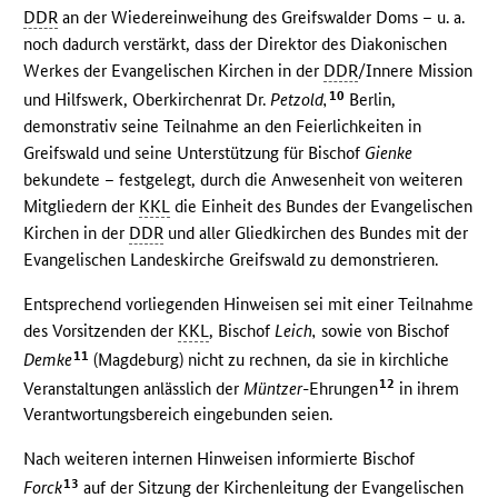
DDR
an der Wiedereinweihung des Greifswalder Doms – u. a.
noch dadurch verstärkt, dass der Direktor des Diakonischen
Werkes der Evangelischen Kirchen in der
DDR
/Innere Mission
10
und Hilfswerk, Oberkirchenrat Dr.
Petzold,
Berlin,
demonstrativ seine Teilnahme an den Feierlichkeiten in
Greifswald und seine Unterstützung für Bischof
Gienke
bekundete – festgelegt, durch die Anwesenheit von weiteren
Mitgliedern der
KKL
die Einheit des Bundes der Evangelischen
Kirchen in der
DDR
und aller Gliedkirchen des Bundes mit der
Evangelischen Landeskirche Greifswald zu demonstrieren.
Entsprechend vorliegenden Hinweisen sei mit einer Teilnahme
des Vorsitzenden der
KKL
, Bischof
Leich,
sowie von Bischof
11
Demke
(Magdeburg) nicht zu rechnen, da sie in kirchliche
12
Veranstaltungen anlässlich der
Müntzer
-Ehrungen
in ihrem
Verantwortungsbereich eingebunden seien.
Nach weiteren internen Hinweisen informierte Bischof
13
Forck
auf der Sitzung der Kirchenleitung der Evangelischen