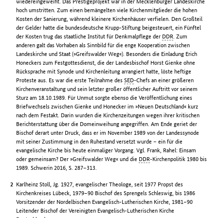
wiedereingeweiht. Das Prestigeprojekt war in der Mecklenburger Landeskirche
hoch umstritten. Zum einen bemängelten viele Kirchenmitglieder die hohen
Kosten der Sanierung, während kleinere Kirchenhäuser verfielen. Den Großteil
der Gelder hatte die bundesdeutsche Krupp-Stiftung beigesteuert, ein Fünftel
der Kosten trug das staatliche Institut für Denkmalpflege der
DDR
. Zum
anderen galt das Vorhaben als Sinnbild für die enge Kooperation zwischen
Landeskirche und Staat (»Greifswalder Weg«). Besonders die Einladung Erich
Honeckers zum Festgottesdienst, die der Landesbischof Horst Gienke ohne
Rücksprache mit Synode und Kirchenleitung arrangiert hatte, löste heftige
Proteste aus. Es war die erste Teilnahme des
SED
-Chefs an einer größeren
Kirchenveranstaltung und sein letzter großer öffentlicher Auftritt vor seinem
Sturz am 18.10.1989. Für Unmut sorgte ebenso die Veröffentlichung eines
Briefwechsels zwischen Gienke und Honecker im »Neuen Deutschland« kurz
nach dem Festakt. Darin wurden die Kirchenzeitungen wegen ihrer kritischen
Berichterstattung über die Domeinweihung angegriffen. Am Ende geriet der
Bischof derart unter Druck, dass er im November 1989 von der Landessynode
mit seiner Zustimmung in den Ruhestand versetzt wurde – ein für die
evangelische Kirche bis heute einmaliger Vorgang. Vgl. Frank, Rahel: Einsam
oder gemeinsam? Der »Greifswalder Weg« und die
DDR
-Kirchenpolitik 1980 bis
1989. Schwerin 2016, S. 287–313.
Karlheinz Stoll, Jg. 1927, evangelischer Theologe, seit 1977 Propst des
Kirchenkreises Lübeck, 1979–90 Bischof des Sprengels Schleswig, bis 1986
Vorsitzender der Nordelbischen Evangelisch-Lutherischen Kirche, 1981–90
Leitender Bischof der Vereinigten Evangelisch-Lutherischen Kirche