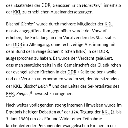
6
des Staatsrates der
DDR
, Genossen Erich
Honecker,
innerhalb
der
KKL
zu erheblichen Auseinandersetzungen.
7
Bischof
Gienke
wurde durch mehrere Mitglieder der
KKL
massiv angegriffen. Ihm gegenüber wurde der Vorwurf
erhoben, die Einladung an den Vorsitzenden des Staatsrates
der
DDR
im Alleingang, ohne rechtzeitige Abstimmung mit
dem Bund der Evangelischen Kirchen (
BEK
) in der
DDR
,
ausgesprochen zu haben. Es wurde der Verdacht geäußert,
dass man staatlicherseits in die Gemeinschaft der Gliedkirchen
der evangelischen Kirchen in der
DDR
»Keile treiben« wolle
und der Versuch unternommen worden sei, den Vorsitzenden
8
der
KKL
, Bischof
Leich,
und den Leiter des Sekretariates des
9
BEK
,
Ziegler,
bewusst zu umgehen.
Nach weiter vorliegenden streng internen Hinweisen wurde im
Ergebnis heftiger Debatten auf der 124. Tagung der
KKL
(2. bis
3. Juni 1989) um das Für und Wider einer Teilnahme
kirchenleitender Personen der evangelischen Kirchen in der