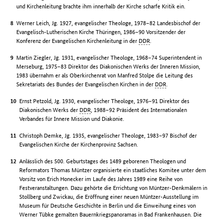
und Kirchenleitung brachte ihm innerhalb der Kirche scharfe Kritik ein.
Werner Leich, Jg. 1927, evangelischer Theologe, 1978–82 Landesbischof der
Evangelisch-Lutherischen Kirche Thüringen, 1986–90 Vorsitzender der
Konferenz der Evangelischen Kirchenleitung in der
DDR
.
Martin Ziegler, Jg. 1931, evangelischer Theologe, 1968–74 Superintendent in
Merseburg, 1975–83 Direktor des Diakonischen Werks der Inneren Mission,
1983 übernahm er als Oberkirchenrat von Manfred Stolpe die Leitung des
Sekretariats des Bundes der Evangelischen Kirchen in der
DDR
.
Ernst Petzold, Jg. 1930, evangelischer Theologe, 1976–91 Direktor des
Diakonischen Werks der
DDR
, 1988–92 Präsident des Internationalen
Verbandes für Innere Mission und Diakonie.
Christoph Demke, Jg. 1935, evangelischer Theologe, 1983–97 Bischof der
Evangelischen Kirche der Kirchenprovinz Sachsen.
Anlässlich des 500. Geburtstages des 1489 geborenen Theologen und
Reformators Thomas Müntzer organisierte ein staatliches Komitee unter dem
Vorsitz von Erich Honecker im Laufe des Jahres 1989 eine Reihe von
Festveranstaltungen. Dazu gehörte die Errichtung von Müntzer-Denkmälern in
Stollberg und Zwickau, die Eröffnung einer neuen Müntzer-Ausstellung im
Museum für Deutsche Geschichte in Berlin und die Einweihung eines von
Werner Tübke gemalten Bauernkriegspanoramas in Bad Frankenhausen. Die