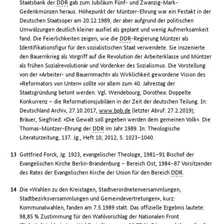
Staatsbank der
DDR
gab zum Jubiläum Fünf- und Zwanzig-Mark-
Gedenkmünzen heraus. Höhepunkt der Müntzer-Ehrung war ein Festakt in der
Deutschen Staatsoper am 20.12.1989, der aber aufgrund der politischen
Umwälzungen deutlich kleiner ausfiel als geplant und wenig Aufmerksamkeit
fand. Die Feierlichkeiten zeigen, wie die
DDR
-Regierung Müntzer als
Identifikationsfigur für den sozialistischen Staat verwendete. Sie inszenierte
den Bauernkrieg als Vorgriff auf die Revolution der Arbeiterklasse und Müntzer
als frühen Sozialrevolutionär und Vordenker des Sozialismus. Die Vorstellung
von der »Arbeiter- und Bauernmacht« als Wirklichkeit gewordene Vision des
»Reformators von Unten« sollte vor allem zum 40. Jahrestag der
Staatsgründung betont werden. Vgl. Wendebourg, Dorothea: Doppelte
Konkurrenz – die Reformationsjubiläen in der Zeit der deutschen Teilung. In:
Deutschland Archiv, 27.10.2017,
www.bpb.de
(letzter Abruf: 27.2.2019);
Bräuer, Siegfried: »Die Gewalt soll gegeben werden dem gemeinen Volk«. Die
Thomas-Müntzer-Ehrung der
DDR
im Jahr 1989. In: Theologische
Literaturzeitung, 137. Jg., Heft 10, 2012, S. 1023–1040.
Gottfried Forck, Jg. 1923, evangelischer Theologe, 1981–91 Bischof der
Evangelischen Kirche Berlin-Brandenburg – Bereich Ost, 1984–87 Vorsitzender
des Rates der Evangelischen Kirche der Union für den Bereich
DDR
.
Die »Wahlen zu den Kreistagen, Stadtverordnetenversammlungen,
Stadtbezirksversammlungen und Gemeindevertretungen«, kurz:
Kommunalwahlen, fanden am 7.5.1989 statt. Das offizielle Ergebnis lautete:
98,85 % Zustimmung für den Wahlvorschlag der Nationalen Front