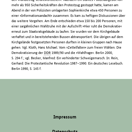
mehr als 950 Sicherheitskräften den Protestzug gestoppt hatte, kamen am
Abend in der von Polizisten umlagerten Sophienkirche etwa 450 Personen zu
einer »Informationsandacht« zusammen. Es kam zu heftigen Diskussionen über
das weitere Vorgehen. Am Ende entschieden etwa 150 bis 200 Personen, mit
einer sargähnlichen Wahltruhe mit der Aufschrift »Hier ruht die Demokratie«
erneut zum Staatsratsgebäude zu laufen. Sie wurden vor dem Kirchgebäude
verhaftet und in bereitstehenden Bussen abtransportiert. Die übrigen auf dem
Kirchgelände festgesetzten Personen durften in kleinen Gruppen nach Hause
gehen. Vgl. Kloth, Hans Michael. Vom »Zettelfalten« zum freien Wählen. Die
Demokratisierung der
DDR
1989/90 und die »Wahlfrage«. Berlin 2000,
S. 294 f.; vgl. Becker, Manfred: Ein verhinderter Schweigemarsch. In: Rein,
Gerhard: Die Protestantische Revolution 1987–1990. Ein deutsches Lesebuch.
Berlin 1990, S. 145 f.
Impressum
Datenschutz