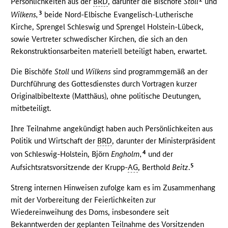
Persönlichkeiten aus der
BRD
, darunter die Bischöfe
Stoll
und
3
Wilkens,
beide Nord-Elbische Evangelisch-Lutherische
Kirche, Sprengel Schleswig und Sprengel Holstein-Lübeck,
sowie Vertreter schwedischer Kirchen, die sich an den
Rekonstruktionsarbeiten materiell beteiligt haben, erwartet.
Die Bischöfe
Stoll
und
Wilkens
sind programmgemäß an der
Durchführung des Gottesdienstes durch Vortragen kurzer
Originalbibeltexte (Matthäus), ohne politische Deutungen,
mitbeteiligt.
Ihre Teilnahme angekündigt haben auch Persönlichkeiten aus
Politik und Wirtschaft der
BRD
, darunter der Ministerpräsident
4
von Schleswig-Holstein, Björn
Engholm,
und der
5
Aufsichtsratsvorsitzende der Krupp-
AG
, Berthold
Beitz
.
Streng internen Hinweisen zufolge kam es im Zusammenhang
mit der Vorbereitung der Feierlichkeiten zur
Wiedereinweihung des Doms, insbesondere seit
Bekanntwerden der geplanten Teilnahme des Vorsitzenden