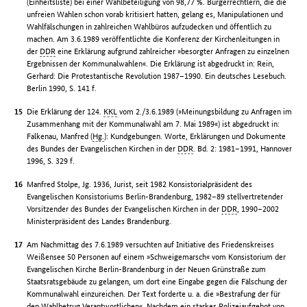
(Einheitsliste) bei einer Wahlbeteiligung von 98,77 %. Bürgerrechtlern, die die
unfreien Wahlen schon vorab kritisiert hatten, gelang es, Manipulationen und
Wahlfälschungen in zahlreichen Wahlbüros aufzudecken und öffentlich zu
machen. Am 3.6.1989 veröffentlichte die Konferenz der Kirchenleitungen in
der
DDR
eine Erklärung aufgrund zahlreicher »besorgter Anfragen zu einzelnen
Ergebnissen der Kommunalwahlen«. Die Erklärung ist abgedruckt in: Rein,
Gerhard: Die Protestantische Revolution 1987–1990. Ein deutsches Lesebuch.
Berlin 1990, S. 141 f.
Die Erklärung der 124.
KKL
vom 2./3.6.1989 (»Meinungsbildung zu Anfragen im
Zusammenhang mit der Kommunalwahl am 7. Mai 1989«) ist abgedruckt in:
Falkenau, Manfred (
Hg.
): Kundgebungen. Worte, Erklärungen und Dokumente
des Bundes der Evangelischen Kirchen in der
DDR
. Bd. 2: 1981–1991, Hannover
1996, S. 329 f.
Manfred Stolpe, Jg. 1936, Jurist, seit 1982 Konsistorialpräsident des
Evangelischen Konsistoriums Berlin-Brandenburg, 1982–89 stellvertretender
Vorsitzender des Bundes der Evangelischen Kirchen in der
DDR
, 1990–2002
Ministerpräsident des Landes Brandenburg.
Am Nachmittag des 7.6.1989 versuchten auf Initiative des Friedenskreises
Weißensee 50 Personen auf einem »Schweigemarsch« vom Konsistorium der
Evangelischen Kirche Berlin-Brandenburg in der Neuen Grünstraße zum
Staatsratsgebäude zu gelangen, um dort eine Eingabe gegen die Fälschung der
Kommunalwahl einzureichen. Der Text forderte u. a. die »Bestrafung der für
den Wahlbetrug Verantwortlichen«. Nachdem ein starkes Polizeiaufgebot von