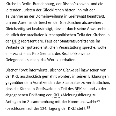
Kirche in Berlin-Brandenburg, der Bischofskonvent und die
leitenden Juristen der Gliedkirchen hätten ihn mit der
Teilnahme an der Domeinweihung in Greifswald beauftragt,
um ein Auseinanderbrechen der Gliedkirchen abzuwehren.
Gleichzeitig sei beabsichtigt, dass er durch seine Anwesenheit
deutlich den »radikalen kirchenpolitischen Teil« der Kirchen in
der
DDR
repräsentiere. Falls der Staatsratsvorsitzende im
Verlaufe der gottesdienstlichen Veranstaltung spreche, wolle
er –
Forck
– als Repräsentant des Bischofskonvents
Gelegenheit suchen, das Wort zu erhalten.
Bischof
Forck
informierte, Bischof
Gienke
sei inzwischen von
der
KKL
ausdrücklich gemahnt worden, in seinen Erklärungen
gegenüber dem Vorsitzenden des Staatsrates zu verdeutlichen,
dass die Kirche in Greifswald ein Teil des
BEK
sei und zu der
abgegebenen Erklärung der
KKL
»Meinungsbildung zu
14
Anfragen im Zusammenhang mit der Kommunalwahl«
15
(beschlossen auf der 124. Tagung der
KKL
) steht.