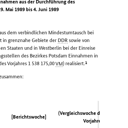
innahmen aus der Durchführung des
. Mai 1989 bis 4. Juni 1989
n aus dem verbindlichen Mindestumtausch bei
t in grenznahe Gebiete der
DDR
sowie von
en Staaten und in Westberlin bei der Einreise
gsstellen des Bezirkes Potsdam Einnahmen in
1
es Vorjahres 1 538 175,00
VM
) realisiert.
n zusammen:
(Vergleichswoche des
[Berichtswoche]
Vorjahres)