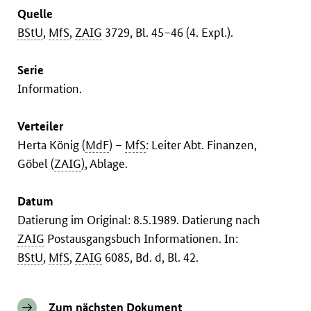
Quelle
BStU
,
MfS
,
ZAIG
3729, Bl. 45–46 (4. Expl.).
Serie
Information.
Verteiler
Herta König (
MdF
) –
MfS
: Leiter Abt. Finanzen,
Göbel (
ZAIG
), Ablage.
Datum
Datierung im Original: 8.5.1989. Datierung nach
ZAIG
Postausgangsbuch Informationen. In:
BStU
,
MfS
,
ZAIG
6085, Bd. d, Bl. 42.
Zum nächsten Dokument