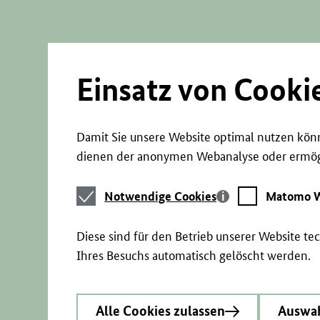
Direkt
zum
Seiteninhalt
springen
Einsatz von Cooki
Damit Sie unsere Website optimal nutzen könn
dienen der anonymen Webanalyse oder ermögl
Notwendige
Matomo
Notwendige Cookies
Matomo W
Cookies
Webstatistik
Diese sind für den Betrieb unserer Website t
Ihres Besuchs automatisch gelöscht werden.
Alle Cookies zulassen
Auswah