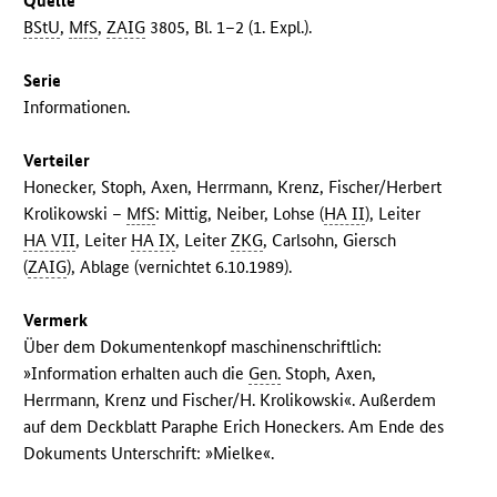
Quelle
BStU
,
MfS
,
ZAIG
3805, Bl. 1–2 (1. Expl.).
Serie
Informationen.
Verteiler
Honecker, Stoph, Axen, Herrmann, Krenz, Fischer/Herbert
Krolikowski –
MfS
: Mittig, Neiber, Lohse (
HA II
), Leiter
HA VII
, Leiter
HA IX
, Leiter
ZKG
, Carlsohn, Giersch
(
ZAIG
), Ablage (vernichtet 6.10.1989).
Vermerk
Über dem Dokumentenkopf maschinenschriftlich:
»Information erhalten auch die
Gen.
Stoph, Axen,
Herrmann, Krenz und Fischer/H. Krolikowski«. Außerdem
auf dem Deckblatt Paraphe Erich Honeckers. Am Ende des
Dokuments Unterschrift: »Mielke«.