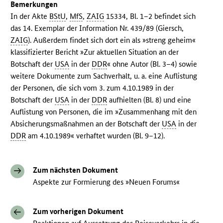
Bemerkungen
In der Akte
BStU
,
MfS
,
ZAIG
15334, Bl. 1–2 befindet sich
das 14. Exemplar der Information Nr. 439/89 (Giersch,
ZAIG
). Außerdem findet sich dort ein als »streng geheim«
klassifizierter Bericht »Zur aktuellen Situation an der
Botschaft der
USA
in der
DDR
« ohne Autor (Bl. 3–4) sowie
weitere Dokumente zum Sachverhalt, u. a. eine Auflistung
der Personen, die sich vom 3. zum 4.10.1989 in der
Botschaft der
USA
in der
DDR
aufhielten (Bl. 8) und eine
Auflistung von Personen, die im »Zusammenhang mit den
Absicherungsmaßnahmen an der Botschaft der
USA
in der
DDR
am 4.10.1989« verhaftet wurden (Bl. 9–12).
Zum nächsten Dokument
Aspekte zur Formierung des »Neuen Forums«
Zum vorherigen Dokument