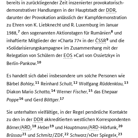
bereits in zurückliegender Zeit inszenierter provokatorisch-
demonstrativer Handlungen in der Hauptstadt der
DDR
,
darunter der Provokation anlässlich der Kampfdemonstration
zu Ehren von K. Liebknecht und R. Luxemburg im Januar
7
8
1988,
den sogenannten Aktionstagen für Rumänien
und
9
inhaftierte Mitglieder der »Charta 77« in der
ČSSR
und die
»Solidarisierungskampagne« im Zusammenhang mit der
Relegation von Schülern der
EOS
»Carl von Ossietzky« in
10
Berlin-Pankow.
Es handelt sich dabei insbesondere um solche Personen wie
11
12
13
Bärbel
Bohley,
Reinhard
Schult,
Wolfgang
Rüddenklau,
14
15
Diakon Mario
Schatta,
Werner
Fischer,
das Ehepaar
16
17
Poppe
und Gerd
Böttger
.
Sie unterhalten vielfältige, in der Regel persönliche Kontakte
zu den in der
DDR
akkreditierten westlichen Korrespondenten
18
19
20
Börner
/
ARD
,
Heber
und
Hauptmann
/
ARD
-Hörfunk,
21
22
23
Brüssau
und
Schmitz
/
ZDF
,
Schwarz
/»Der Spiegel«,