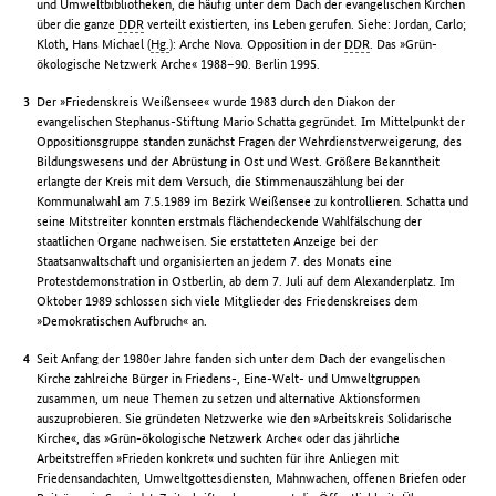
und Umweltbibliotheken, die häufig unter dem Dach der evangelischen Kirchen
über die ganze
DDR
verteilt existierten, ins Leben gerufen. Siehe: Jordan, Carlo;
Kloth, Hans Michael (
Hg.
): Arche Nova. Opposition in der
DDR
. Das »Grün-
ökologische Netzwerk Arche« 1988–90. Berlin 1995.
Der »Friedenskreis Weißensee« wurde 1983 durch den Diakon der
evangelischen Stephanus-Stiftung Mario Schatta gegründet. Im Mittelpunkt der
Oppositionsgruppe standen zunächst Fragen der Wehrdienstverweigerung, des
Bildungswesens und der Abrüstung in Ost und West. Größere Bekanntheit
erlangte der Kreis mit dem Versuch, die Stimmenauszählung bei der
Kommunalwahl am 7.5.1989 im Bezirk Weißensee zu kontrollieren. Schatta und
seine Mitstreiter konnten erstmals flächendeckende Wahlfälschung der
staatlichen Organe nachweisen. Sie erstatteten Anzeige bei der
Staatsanwaltschaft und organisierten an jedem 7. des Monats eine
Protestdemonstration in Ostberlin, ab dem 7. Juli auf dem Alexanderplatz. Im
Oktober 1989 schlossen sich viele Mitglieder des Friedenskreises dem
»Demokratischen Aufbruch« an.
Seit Anfang der 1980er Jahre fanden sich unter dem Dach der evangelischen
Kirche zahlreiche Bürger in Friedens-, Eine-Welt- und Umweltgruppen
zusammen, um neue Themen zu setzen und alternative Aktionsformen
auszuprobieren. Sie gründeten Netzwerke wie den »Arbeitskreis Solidarische
Kirche«, das »Grün-ökologische Netzwerk Arche« oder das jährliche
Arbeitstreffen »Frieden konkret« und suchten für ihre Anliegen mit
Friedensandachten, Umweltgottesdiensten, Mahnwachen, offenen Briefen oder