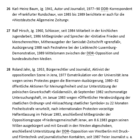
Karl-Heinz Baum, Jg. 1941, Autor und Journalist, 1977–90
DDR
-Korrespondent
der »Frankfurter Rundschau«, von 1985 bis 1989 berichtete er auch für die
»Westdeutsche Allgemeine Zeitung«.
Ralf Hirsch, Jg. 1960, Schlosser, seit 1984 Mitarbeit in der kirchlichen
Jugendarbeit, 1986 Mitbegründer und Sprecher der »Initiative Frieden und
Menschenrechte«, Mitherausgeber der Samisdat-Zeitschrift »grenzfall«,
Ausbürgerung 1988 nach Festnahme bei der Liebknecht-Luxemburg-
Demonstration, 1989 Mittelsmann zwischen der
DDR
-Opposition und
bundesdeutschen Medien.
Roland Jahn, Jg. 1953, Bürgerrechtler und Journalist, Aktivist der
oppositionellen Szene in Jena, 1977 Exmatrikulation von der Universität Jena
wegen seines Protestes gegen die Biermann-Ausbürgerung, 1980–82
öffentliche Aktionen für Meinungsfreiheit und zur Unterstützung der
polnischen Gewerkschaft »Solidarność«, ab September 1982 sechsmonatige
Untersuchungshaft, im Januar 1983 wegen »Öffentlicher Herabwürdigung der
staatlichen Ordnung« und »Missachtung staatlicher Symbole« zu 22 Monaten
Freiheitsstrafe verurteilt, nach internationalen Protesten vorzeitige
Haftentlassung im Februar 1983, anschließend Mitbegründer der
Oppositionsgruppe »Friedensgemeinschaft Jena«, am 8.6.1983 gegen seinen
Willen ausgebürgert und mit Gewalt in den Westen abgeschoben,
anschließend Unterstützung der
DDR
-Opposition von Westberlin mit Druck-
und Filmtechnik und journalistischen Kontakten, seit 1987 freier Journalist u. a.