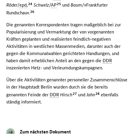
24
25
Röder
/
epd
,
Schwelz
/
AP
und
Baum
/»Frankfurter
26
Rundschau«.
Die genannten Korrespondenten tragen maßgeblich bei zur
Popularisierung und Vermarktung der von vorgenannten
Kräften geplanten und realisierten feindlich-negativen
Aktivitäten in westlichen Massenmedien, darunter auch der
gegen die Kommunalwahlen gerichteten Handlungen, und
haben damit erheblichen Anteil an den gegen die
DDR
inszenierten Hetz- und Verleumdungskampagnen.
Über die Aktivitäten genannter personeller Zusammenschlüsse
in der Hauptstadt Berlin wurden durch sie die bereits
27
28
genannten Feinde der
DDR
Hirsch
und
Jahn
ebenfalls
ständig informiert.
Zum nächsten Dokument