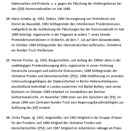
Mahnwachen und Proteste, u. a. gegen die Fälschung der Wahlergebnisse bei
den
DDR
-Kommunalwahlen im Mai 1989.
Mario Schatta, Jg. 1963, Diakon, 1984 Verweigerung von Wehrdienst und
Dienst als Bausoldat, 1983 Mitbegründer des »Weißenseer Friedenskreises«,
maßgeblich an der Aufdeckung der Fälschungen bei der Kommunalwahl im Mai
1989 beteiligt, organisierte in der Folgezeit an jedem 7. eines Monats
Protestdemonstrationen in Ostberlin, ab dem 7. Juli auf dem Alexanderplatz,
im Oktober 1989 Mitbegründer des »Demokratischen Aufbruchs«, Teilnahme
am Runden Tisch Weißensee.
Werner Fischer, Jg. 1950, Bürgerrechtler, seit Anfang der 1980er Jahre in der
unabhängigen Friedensbewegung aktiv, organisierte in seiner Wohnung
literarische Lesungen und politische Diskussionen, 1986 Mitbegründer der
»Initiative Frieden und Menschenrechte« (
IFM
), 1988 Inhaftierung im zentralen
Untersuchungsgefängnis der Staatssicherheit in Berlin-Hohenschönhausen,
anschließend Aufenthalt in London zusammen mit Bärbel Bohley, nach seiner
Rückkehr im Oktober 1989 Mitarbeit im Kontaktbüro der Berliner
Gethsemanekirche, im November 1989 einer von drei Sprechern der
IFM
, im
Januar 1990 vom Zentralen Runden Tisch zum Regierungsbevollmächtigten zur
Auflösung des
MfS
ernannt.
Ulrike Poppe, Jg. 1953, Angestellte, seit 1982 Mitglied in der Gruppe »Frauen
für den Frieden«, seit 1986 Mitglied der »Initiative Frieden und
Menschenrechte« (
IFM
), seit 1987 Mitglied im Arbeitskreis »Absage an Praxis