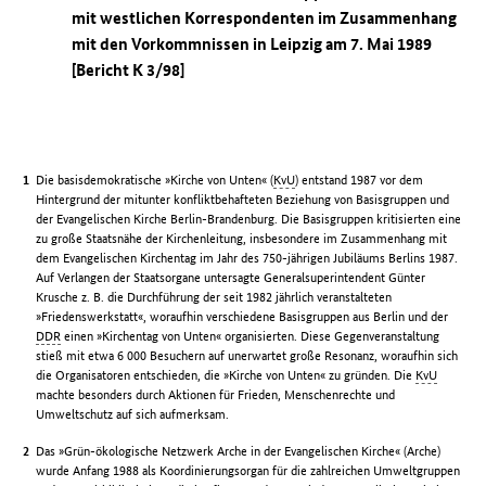
mit westlichen Korrespondenten im Zusammenhang
mit den Vorkommnissen in Leipzig am 7. Mai 1989
[Bericht K 3/98]
Die basisdemokratische »Kirche von Unten« (
KvU
) entstand 1987 vor dem
Hintergrund der mitunter konfliktbehafteten Beziehung von Basisgruppen und
der Evangelischen Kirche Berlin-Brandenburg. Die Basisgruppen kritisierten eine
zu große Staatsnähe der Kirchenleitung, insbesondere im Zusammenhang mit
dem Evangelischen Kirchentag im Jahr des 750-jährigen Jubiläums Berlins 1987.
Auf Verlangen der Staatsorgane untersagte Generalsuperintendent Günter
Krusche z. B. die Durchführung der seit 1982 jährlich veranstalteten
»Friedenswerkstatt«, woraufhin verschiedene Basisgruppen aus Berlin und der
DDR
einen »Kirchentag von Unten« organisierten. Diese Gegenveranstaltung
stieß mit etwa 6 000 Besuchern auf unerwartet große Resonanz, woraufhin sich
die Organisatoren entschieden, die »Kirche von Unten« zu gründen. Die
KvU
machte besonders durch Aktionen für Frieden, Menschenrechte und
Umweltschutz auf sich aufmerksam.
Das »Grün-ökologische Netzwerk Arche in der Evangelischen Kirche« (Arche)
wurde Anfang 1988 als Koordinierungsorgan für die zahlreichen Umweltgruppen