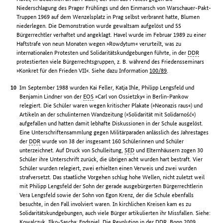
Niederschlagung des Prager Frühlings und den Einmarsch von Warschauer-Pakt-
Truppen 1969 auf dem Wenzelsplatz in Prag selbst verbrannt hatte, Blumen
niederlegen. Die Demonstration wurde gewaltsam aufgelöst und 55
Bürgerrechtler verhaftet und angeklagt. Havel wurde im Februar 1989 zu einer
Haftstrafe von neun Monaten wegen »Rowdytum« verurteilt, was zu
internationalen Protesten und Solidaritätskundgebungen führte, in der
DDR
protestierten viele Bürgerrechtsgruppen, z. B. während des Friedensseminars
»Konkret für den Frieden VII«. Siehe dazu Information
100/89
.
Im September 1988 wurden Kai Feller, Katja Ihle, Philipp Lengsfeld und
Benjamin Lindner von der
EOS
»Carl von Ossietzky« in Berlin-Pankow
relegiert. Die Schüler waren wegen kritischer Plakate (»Neonazis raus«) und
Artikeln an der schulinternen Wandzeitung (»Solidarität mit Solidarność«)
aufgefallen und hatten damit lebhafte Diskussionen in der Schule ausgelöst.
Eine Unterschriftensammlung gegen Militärparaden anlässlich des Jahrestages
der
DDR
wurde von 38 der insgesamt 160 Schülerinnen und Schüler
unterzeichnet. Auf Druck von Schulleitung,
SED
und Elternhäusern zogen 30
Schüler ihre Unterschrift zurück, die übrigen acht wurden hart bestraft. Vier
Schüler wurden relegiert, zwei erhielten einen Verweis und zwei wurden
strafversetzt. Das staatliche Vorgehen schlug hohe Wellen, nicht zuletzt weil
mit Philipp Lengsfeld der Sohn der gerade ausgebürgerten Bürgerrechtlerin
Vera Lengsfeld sowie der Sohn von Egon Krenz, der die Schule ebenfalls
besuchte, in den Fall involviert waren. In kirchlichen Kreisen kam es zu
Solidaritätskundgebungen, auch viele Bürger artikulierten ihr Missfallen. Siehe:
Kowalczuk, Ilko-Sascha: Endspiel. Die Revolution in der
DDR
. Bonn 2009,