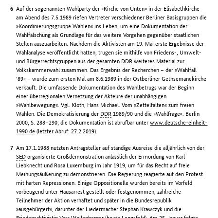
Auf der sogenannten Wahlparty der »Kirche von Unten« in der Elisabethkirche
am Abend des 7.5.1989 riefen Vertreter verschiedener Berliner Basisgruppen die
»Koordinierungsgruppe Wahlen« ins Leben, um eine Dokumentation der
Wahlfälschung als Grundlage für das weitere Vorgehen gegenüber staatlichen
Stellen auszuarbeiten. Nachdem die Aktivisten am 19. Mai erste Ergebnisse der
Wahlanalyse veröffentlicht hatten, trugen sie mithilfe von Friedens-, Umwelt-
und Bürgerrechtsgruppen aus der gesamten
DDR
weiteres Material zur
Volkskammerwahl zusammen. Das Ergebnis der Recherchen – der »Wahlfall
’89« – wurde zum ersten Mal am 8.6.1989 in der Ostberliner Gethsemanekirche
verkauft. Die umfassende Dokumentation des Wahlbetrugs war der Beginn
einer überregionalen Vernetzung der Akteure der unabhängigen
»Wahlbewegung«. Vgl. Kloth, Hans Michael. Vom »Zettelfalten« zum freien
Wählen. Die Demokratisierung der
DDR
1989/90 und die »Wahlfrage«. Berlin
2000, S. 288–290; die Dokumentation ist abrufbar unter
www.deutsche-einheit-
1990.de
(letzter Abruf: 27.2.2019).
Am 17.1.1988 nutzten Antragsteller auf ständige Ausreise die alljährlich von der
SED
organisierte Großdemonstration anlässlich der Ermordung von Karl
Liebknecht und Rosa Luxemburg im Jahr 1919, um für das Recht auf freie
Meinungsäußerung zu demonstrieren. Die Regierung reagierte auf den Protest
mit harten Repressionen. Einige Oppositionelle wurden bereits im Vorfeld
vorbeugend unter Hausarrest gestellt oder festgenommen, zahlreiche
Teilnehmer der Aktion verhaftet und später in die Bundesrepublik
»ausgebürgert«, darunter der Liedermacher Stephan Krawczyk und die
Friedensaktivistin Vera Wollenberger (heute Lengsfeld). Am 25. Januar folgte