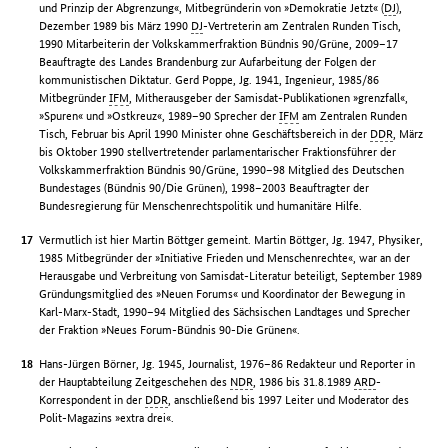
und Prinzip der Abgrenzung«, Mitbegründerin von »Demokratie Jetzt« (
DJ
),
Dezember 1989 bis März 1990
DJ
-Vertreterin am Zentralen Runden Tisch,
1990 Mitarbeiterin der Volkskammerfraktion Bündnis 90/Grüne, 2009–17
Beauftragte des Landes Brandenburg zur Aufarbeitung der Folgen der
kommunistischen Diktatur. Gerd Poppe, Jg. 1941, Ingenieur, 1985/86
Mitbegründer
IFM
, Mitherausgeber der Samisdat-Publikationen »grenzfall«,
»Spuren« und »Ostkreuz«, 1989–90 Sprecher der
IFM
am Zentralen Runden
Tisch, Februar bis April 1990 Minister ohne Geschäftsbereich in der
DDR
, März
bis Oktober 1990 stellvertretender parlamentarischer Fraktionsführer der
Volkskammerfraktion Bündnis 90/Grüne, 1990–98 Mitglied des Deutschen
Bundestages (Bündnis 90/Die Grünen), 1998–2003 Beauftragter der
Bundesregierung für Menschenrechtspolitik und humanitäre Hilfe.
Vermutlich ist hier Martin Böttger gemeint. Martin Böttger, Jg. 1947, Physiker,
1985 Mitbegründer der »Initiative Frieden und Menschenrechte«, war an der
Herausgabe und Verbreitung von Samisdat-Literatur beteiligt, September 1989
Gründungsmitglied des »Neuen Forums« und Koordinator der Bewegung in
Karl-Marx-Stadt, 1990–94 Mitglied des Sächsischen Landtages und Sprecher
der Fraktion »Neues Forum-Bündnis 90-Die Grünen«.
Hans-Jürgen Börner, Jg. 1945, Journalist, 1976–86 Redakteur und Reporter in
der Hauptabteilung Zeitgeschehen des
NDR
, 1986 bis 31.8.1989
ARD
-
Korrespondent in der
DDR
, anschließend bis 1997 Leiter und Moderator des
Polit-Magazins »extra drei«.