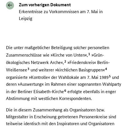
Zum vorherigen Dokument
Erkenntnisse zu Vorkommnissen am 7. Mai in
Leipzig
Die unter maßgeblicher Beteiligung solcher personellen
1
Zusammenschlüsse wie »Kirche von Unten«,
»Grün-
2
ökologisches Netzwerk Arche«,
»Friedenskreis« Berlin-
3
4
Weißensee
und weiterer »kirchlichen Basisgruppen«
5
organisierte »Kontrolle« der Wahllokale am 7. Mai 1989
und
deren »Auswertung« im Rahmen einer sogenannten Wahlparty
6
in der Berliner Elisabeth-Kirche
erfolgte ebenfalls in enger
Abstimmung mit westlichen Korrespondenten.
Die in diesem Zusammenhang als Organisatoren bzw.
Mitgestalter in Erscheinung getretenen Personenkreise sind
teilweise identisch mit den Inspiratoren und Organisatoren