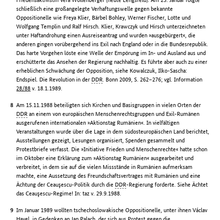
schließlich eine großangelegte Verhaftungswelle gegen bekannte
Oppositionelle wie Freya Klier, Bärbel Bohley, Werner Fischer, Lotte und
Wolfgang Templin und Ralf Hirsch. Klier, Krawczyk und Hirsch unterzeichneten
unter Haftandrohung einen Ausreiseantrag und wurden »ausgebürgert«, die
anderen gingen vorübergehend ins Exil nach England oder in die Bundesrepublik.
Das harte Vorgehen löste eine Welle der Empörung im In- und Ausland aus und
erschütterte das Ansehen der Regierung nachhaltig. Es führte aber auch zu einer
erheblichen Schwächung der Opposition, siehe Kowalczuk, Ilko-Sascha:
Endspiel. Die Revolution in der
DDR
. Bonn 2009, S. 262–276; vgl. Information
28/88
v. 18.1.1989.
Am 15.11.1988 beteiligten sich Kirchen und Basisgruppen in vielen Orten der
DDR
an einem von europäischen Menschenrechtsgruppen und Exil-Rumänen
ausgerufenen internationalen »Aktionstag Rumänien«. In vielfältigen
Veranstaltungen wurde über die Lage in dem südosteuropäischen Land berichtet,
Ausstellungen gezeigt, Lesungen organisiert, Spenden gesammelt und
Protestbriefe verfasst. Die »Initiative Frieden und Menschenrechte« hatte schon
im Oktober eine Erklärung zum »Aktionstag Rumänien« ausgearbeitet und
verbreitet, in dem sie auf die vielen Missstände in Rumänien aufmerksam
machte, eine Aussetzung des Freundschaftsvertrages mit Rumänien und eine
Ächtung der Ceauşescu-Politik durch die
DDR
-Regierung forderte. Siehe Ächtet
das Ceauşescu-Regime! In: taz v. 29.9.1988.
Im Januar 1989 wollten tschechoslowakische Oppositionelle, unter ihnen Václav
Havel, in Gedenken an Jan Palach, der sich aus Protest gegen die