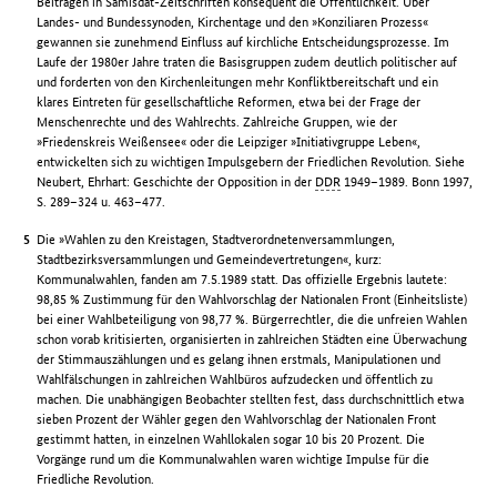
Beiträgen in Samisdat-Zeitschriften konsequent die Öffentlichkeit. Über
Landes- und Bundessynoden, Kirchentage und den »Konziliaren Prozess«
gewannen sie zunehmend Einfluss auf kirchliche Entscheidungsprozesse. Im
Laufe der 1980er Jahre traten die Basisgruppen zudem deutlich politischer auf
und forderten von den Kirchenleitungen mehr Konfliktbereitschaft und ein
klares Eintreten für gesellschaftliche Reformen, etwa bei der Frage der
Menschenrechte und des Wahlrechts. Zahlreiche Gruppen, wie der
»Friedenskreis Weißensee« oder die Leipziger »Initiativgruppe Leben«,
entwickelten sich zu wichtigen Impulsgebern der Friedlichen Revolution. Siehe
Neubert, Ehrhart: Geschichte der Opposition in der
DDR
1949–1989. Bonn 1997,
S. 289–324 u. 463–477.
Die »Wahlen zu den Kreistagen, Stadtverordnetenversammlungen,
Stadtbezirksversammlungen und Gemeindevertretungen«, kurz:
Kommunalwahlen, fanden am 7.5.1989 statt. Das offizielle Ergebnis lautete:
98,85 % Zustimmung für den Wahlvorschlag der Nationalen Front (Einheitsliste)
bei einer Wahlbeteiligung von 98,77 %. Bürgerrechtler, die die unfreien Wahlen
schon vorab kritisierten, organisierten in zahlreichen Städten eine Überwachung
der Stimmauszählungen und es gelang ihnen erstmals, Manipulationen und
Wahlfälschungen in zahlreichen Wahlbüros aufzudecken und öffentlich zu
machen. Die unabhängigen Beobachter stellten fest, dass durchschnittlich etwa
sieben Prozent der Wähler gegen den Wahlvorschlag der Nationalen Front
gestimmt hatten, in einzelnen Wahllokalen sogar 10 bis 20 Prozent. Die
Vorgänge rund um die Kommunalwahlen waren wichtige Impulse für die
Friedliche Revolution.