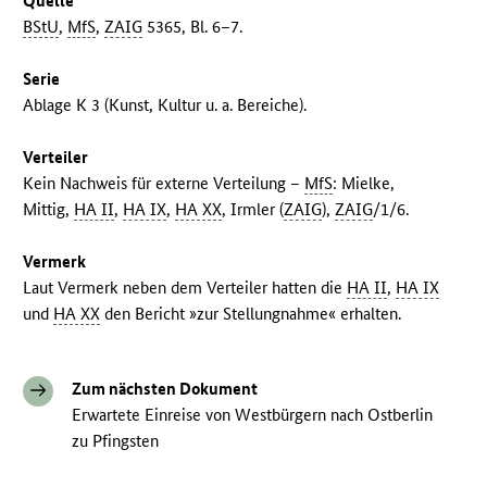
Quelle
BStU
,
MfS
,
ZAIG
5365, Bl. 6–7.
Serie
Ablage K 3 (Kunst, Kultur u. a. Bereiche).
Verteiler
Kein Nachweis für externe Verteilung –
MfS
: Mielke,
Mittig,
HA II
,
HA IX
,
HA XX
, Irmler (
ZAIG
),
ZAIG
/1/6.
Vermerk
Laut Vermerk neben dem Verteiler hatten die
HA II
,
HA IX
und
HA XX
den Bericht »zur Stellungnahme« erhalten.
Zum nächsten Dokument
Erwartete Einreise von Westbürgern nach Ostberlin
zu Pfingsten