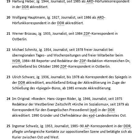
Hartwig Heber, Jg. 1944, Journalist, seit 1985 als
ARD
-Hörfunkkorrespondent
in der
DDR
akkreditiert.
Wolfgang Hauptmann, Jg. 1927, Journalist, seit 1986 als
ARD
-
Hörfunkkorrespondent in der
DDR
akkreditiert.
Werner Brüssau, Jg. 1935, Journalist, seit 1984
ZDF
-Korrespondent in
Ostberlin.
Michael Schmitz, Jg. 1954, Journalist, seit 1978 freier Journalist bei
überregionalen Tages- und Wochenzeitungen und freier Mitarbeiter beim
WDR
, 1984–88 Reporter und Redakteur der
ZDF
-Redaktion »Kennzeichen D«,
anschließend bis Oktober 1990
ZDF
-Korrespondent in Ostberlin.
Ulrich Schwarz, Jg. 1936, Journalist, bis 1978 als Korrespondent des Spiegels in
der
DDR
akkreditiert, anschließend Entzug der Akkreditierung im Zuge der
Schließung des »Spiegel«-Büros, ab 1985 erneute Akkreditierung.
Im Original: »Roeder«. Hans-Jürgen Röder, Jg. 1946, Journalist, seit 1975
Redakteur der Westberliner Zeitschrift »Kirche im Sozialismus«, seit 1979 als
Korrespondent für den Evangelischen Pressedienst (
epd
) in der
DDR
akkreditiert. 1990 Gründer und Chefredakteur des
epd
-Landesdienstes Ost.
Ingomar Schwelz, Jg. 1953, Journalist, 1985–90
AP
-Korrespondent in der
DDR
,
pflegte umfangreiche Kontakte zur oppositionellen Szene und betätigte sich als
Kurier zwischen Ost und West.