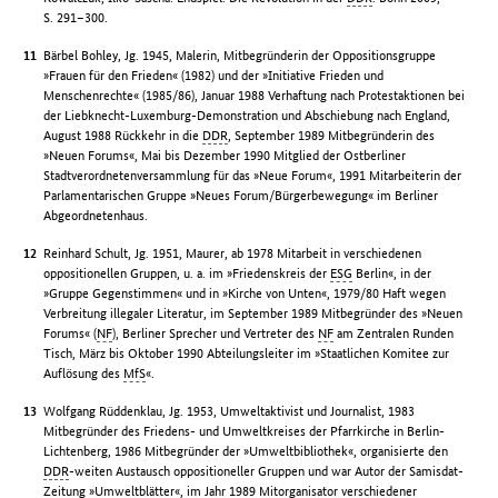
S. 291–300.
Bärbel Bohley, Jg. 1945, Malerin, Mitbegründerin der Oppositionsgruppe
»Frauen für den Frieden« (1982) und der »Initiative Frieden und
Menschenrechte« (1985/86), Januar 1988 Verhaftung nach Protestaktionen bei
der Liebknecht-Luxemburg-Demonstration und Abschiebung nach England,
August 1988 Rückkehr in die
DDR
, September 1989 Mitbegründerin des
»Neuen Forums«, Mai bis Dezember 1990 Mitglied der Ostberliner
Stadtverordnetenversammlung für das »Neue Forum«, 1991 Mitarbeiterin der
Parlamentarischen Gruppe »Neues Forum/Bürgerbewegung« im Berliner
Abgeordnetenhaus.
Reinhard Schult, Jg. 1951, Maurer, ab 1978 Mitarbeit in verschiedenen
oppositionellen Gruppen, u. a. im »Friedenskreis der
ESG
Berlin«, in der
»Gruppe Gegenstimmen« und in »Kirche von Unten«, 1979/80 Haft wegen
Verbreitung illegaler Literatur, im September 1989 Mitbegründer des »Neuen
Forums« (
NF
), Berliner Sprecher und Vertreter des
NF
am Zentralen Runden
Tisch, März bis Oktober 1990 Abteilungsleiter im »Staatlichen Komitee zur
Auflösung des
MfS
«.
Wolfgang Rüddenklau, Jg. 1953, Umweltaktivist und Journalist, 1983
Mitbegründer des Friedens- und Umweltkreises der Pfarrkirche in Berlin-
Lichtenberg, 1986 Mitbegründer der »Umweltbibliothek«, organisierte den
DDR
-weiten Austausch oppositioneller Gruppen und war Autor der Samisdat-
Zeitung »Umweltblätter«, im Jahr 1989 Mitorganisator verschiedener