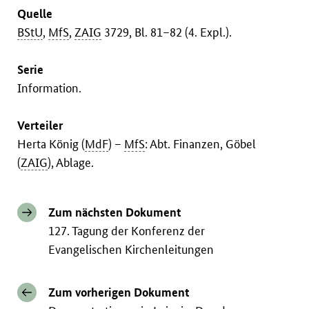
Quelle
BStU
,
MfS
,
ZAIG
3729, Bl. 81–82 (4. Expl.).
Serie
Information.
Verteiler
Herta König (
MdF
) –
MfS
: Abt. Finanzen, Göbel
(
ZAIG
), Ablage.
Zum nächsten Dokument
127. Tagung der Konferenz der
Evangelischen Kirchenleitungen
Zum vorherigen Dokument