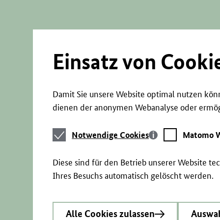
Direkt
zum
Seiteninhalt
springen
Einsatz von Cooki
Damit Sie unsere Website optimal nutzen könn
dienen der anonymen Webanalyse oder ermögl
Notwendige
Matomo
Notwendige Cookies
Matomo W
Cookies
Webstatistik
Diese sind für den Betrieb unserer Website t
Ihres Besuchs automatisch gelöscht werden.
Alle Cookies zulassen
Auswah