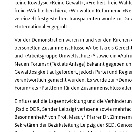
keine Rowdys«, »Keine Gewalt«, »Freiheit, freie Wahle
frei«, »Wir bleiben hier«, »Wir wollen Reformen«, »N
vereinzelt festgestellten Transparenten wurde zur Ge
»Internationale« gegrölt.
Vor der Demonstration waren in und vor den Kirchen 
personellen Zusammenschlüsse »Arbeitskreis Gerecht
5
und »Arbeitsgruppe Umweltschutz«
sowie ein »Aufru
Neuen Forums« (Text als Anlage) bekannt gegeben und
Gewaltlosigkeit aufgefordert, jedoch Partei und Regie
verantwortlich gemacht wurden. Es wurde zur »Demok
Forum« als »Plattform für den Zusammenschluss aller
Einfluss auf die Lageentwicklung und die Verhinderun
(Radio
DDR
, Sender Leipzig) verlesene sowie mehrfa
6
7
Besonnenheit
von Prof. Masur,
Pfarrer Dr. Zimmerm
Sekretären der Bezirksleitung Leipzig der
SED
, Genos