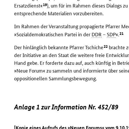
19
Ersatzdienst«
), um für im Rahmen dieses Dialogs 
entsprechende Materialien vorzubereiten.
Im Rahmen der Veranstaltung propagierte Pfarrer Me
21
»Sozialdemokratischen Partei in der
DDR
–
SDP
«.
22
Der hinlänglich bekannte Pfarrer Tschiche
brachte z
der Initiative an den Staat die weitere freie Entwic
Hand gebe. Er forderte dazu auf, auch künftig in Betr
»Neue Forum« zu sammeln und informierte über seine
oppositionellen Sammlungsbewegung.
Anlage 1 zur Information Nr. 452/89
[Kopie eines Aufrufs des »Neuen Forums« vom 9.10.1