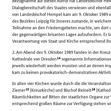
Bezugnahme auf diesen Aufruf hat Landesbischof He
Dialogbereitschaft des Staates verwiesen und ebenfal
von Landesbischof Hempel kam am 9. Oktober 1989 e
des Bezirkes Leipzig für Inneres zustande, in welche
Teilnahme an den Friedensgebeten machte, um dort u.
der gegenwärtigen brisanten Lage« aufzufordern. Er
Verantwortung von Staat und Kirche entsprechend ihr
2. Am Abend des 9. Oktober 1989 fanden in der Kreuz-
14
Kathedrale von Dresden
sogenannte Informationsve
jeweils wiederholt werden mussten und an denen ins
kam zu keinen provokatorisch-demonstrativen Aktivitä
In allen vier Kirchen wurde durch die die Veranstaltu
15
16
Ziemer
(Kreuzkirche) und Bischof Reinelt
(Kathedr
Räumlichkeiten auf Bitten der staatlichen Organe zur 
entsprechend großen Räume zur Verfügung stehen w