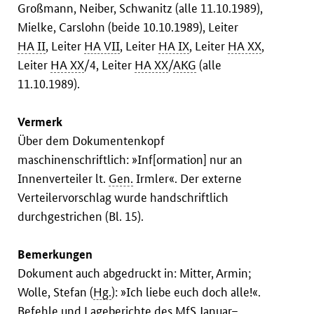
Großmann, Neiber, Schwanitz (alle 11.10.1989),
Mielke, Carslohn (beide 10.10.1989), Leiter
HA II
, Leiter
HA VII
, Leiter
HA IX
, Leiter
HA XX
,
Leiter
HA XX
/4, Leiter
HA XX
/
AKG
(alle
11.10.1989).
Vermerk
Über dem Dokumentenkopf
maschinenschriftlich: »Inf[ormation] nur an
Innenverteiler lt.
Gen.
Irmler«. Der externe
Verteilervorschlag wurde handschriftlich
durchgestrichen (Bl. 15).
Bemerkungen
Dokument auch abgedruckt in: Mitter, Armin;
Wolle, Stefan (
Hg.
): »Ich liebe euch doch alle!«.
Befehle und Lageberichte des
MfS
Januar–