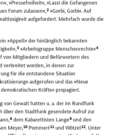
n«, »Pressefreiheit«, »Lasst die Gefangenen
2
eues Forum zulassen«,
»Gorbi, Gorbi«. Auf
waltlosigkeit aufgefordert. Mehrfach wurde die
ein »Appell« der hinlänglich bekannten
3
4
igkeit«,
»Arbeitsgruppe Menschenrechte«
f von Mitgliedern und Befürwortern des
 verbreitet worden, in denen zur
rung für die entstandene Situation
ratisierung« aufgerufen und das »Neue
 demokratischen Kräfte« propagiert.
g von Gewalt hatten u. a. der im Rundfunk
ch über den Stadtfunk gesendete Aufruf zur
8
9
ann,
dem Kabarettisten Lange
und den
10
11
12
sen Meyer,
Pommert
und Wötzel
. Unter
13