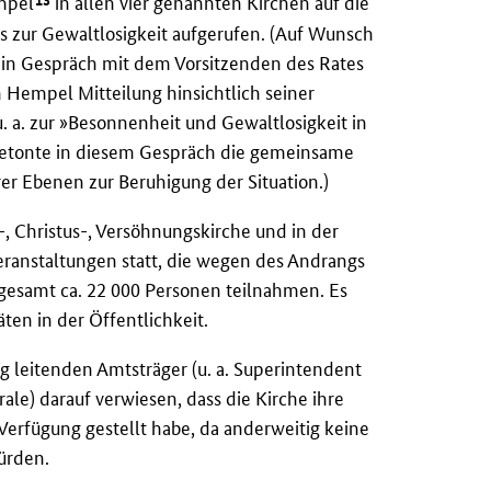
mpel
in allen vier genannten Kirchen auf die
ls zur Gewaltlosigkeit aufgerufen. (Auf Wunsch
in Gespräch mit dem Vorsitzenden des Rates
m Hempel Mitteilung hinsichtlich seiner
 a. zur »Besonnenheit und Gewaltlosigkeit in
 betonte in diesem Gespräch die gemeinsame
er Ebenen zur Beruhigung der Situation.)
, Christus-, Versöhnungskirche und in der
ranstaltungen statt, die wegen des Andrangs
gesamt ca. 22 000 Personen teilnahmen. Es
ten in der Öffentlichkeit.
ng leitenden Amtsträger (u. a. Superintendent
ale) darauf verwiesen, dass die Kirche ihre
Verfügung gestellt habe, da anderweitig keine
ürden.