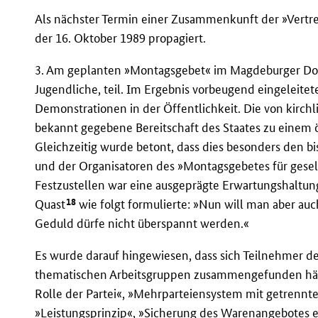
Als nächster Termin einer Zusammenkunft der »Vert
der 16. Oktober 1989 propagiert.
3. Am geplanten »Montagsgebet« im Magdeburger Do
Jugendliche, teil. Im Ergebnis vorbeugend eingeleit
Demonstrationen in der Öffentlichkeit. Die von kirc
bekannt gegebene Bereitschaft des Staates zu einem ö
Gleichzeitig wurde betont, dass dies besonders den
und der Organisatoren des »Montagsgebetes für gesel
Festzustellen war eine ausgeprägte Erwartungshaltung
18
Quast
wie folgt formulierte: »Nun will man aber auc
Geduld dürfe nicht überspannt werden.«
Es wurde darauf hingewiesen, dass sich Teilnehmer de
thematischen Arbeitsgruppen zusammengefunden hätt
Rolle der Partei«, »Mehrparteiensystem mit getrennt
»Leistungsprinzip«, »Sicherung des Warenangebotes e