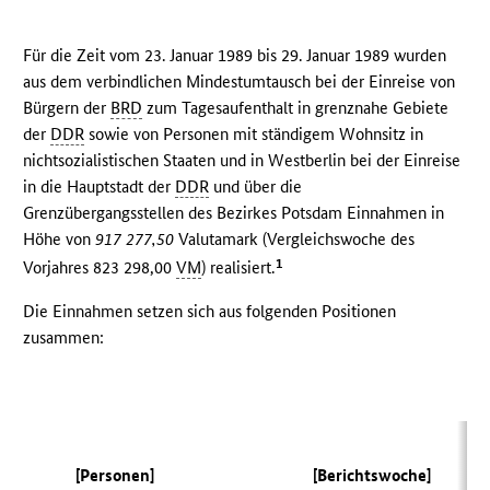
Für die Zeit vom 23. Januar 1989 bis 29. Januar 1989 wurden
aus dem verbindlichen Mindestumtausch bei der Einreise von
Bürgern der
BRD
zum Tagesaufenthalt in grenznahe Gebiete
der
DDR
sowie von Personen mit ständigem Wohnsitz in
nichtsozialistischen Staaten und in Westberlin bei der Einreise
in die Hauptstadt der
DDR
und über die
Grenzübergangsstellen des Bezirkes Potsdam Einnahmen in
Höhe von
917 277,50
Valutamark (Vergleichswoche des
1
Vorjahres 823 298,00
VM
) realisiert.
Die Einnahmen setzen sich aus folgenden Positionen
zusammen:
(V
[Personen]
[Berichtswoche]