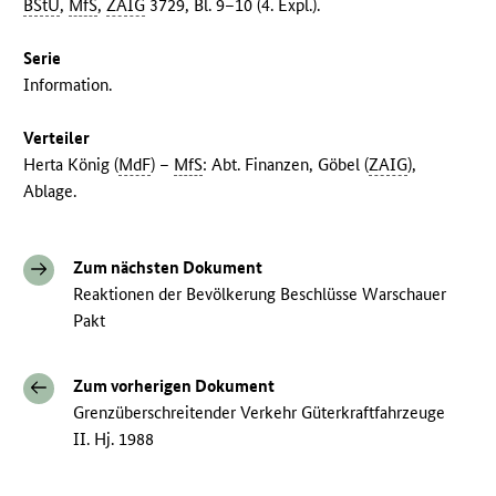
BStU
,
MfS
,
ZAIG
3729, Bl. 9–10 (4. Expl.).
Serie
Information.
Verteiler
Herta König (
MdF
) –
MfS
: Abt. Finanzen, Göbel (
ZAIG
),
Ablage.
Zum nächsten Dokument
Reaktionen der Bevölkerung Beschlüsse Warschauer
Pakt
Zum vorherigen Dokument
Grenzüberschreitender Verkehr Güterkraftfahrzeuge
II. Hj. 1988