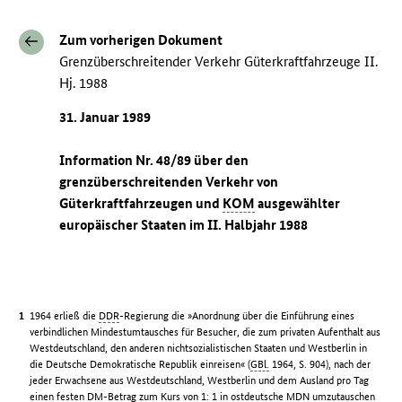
Zum vorherigen Dokument
Grenzüberschreitender Verkehr Güterkraftfahrzeuge II.
Hj. 1988
31. Januar 1989
Information Nr. 48/89 über den
grenzüberschreitenden Verkehr von
Güterkraftfahrzeugen und
KOM
ausgewählter
europäischer Staaten im II. Halbjahr 1988
1964 erließ die
DDR
-Regierung die »Anordnung über die Einführung eines
verbindlichen Mindestumtausches für Besucher, die zum privaten Aufenthalt aus
Westdeutschland, den anderen nichtsozialistischen Staaten und Westberlin in
die Deutsche Demokratische Republik einreisen« (
GBl.
1964, S. 904), nach der
jeder Erwachsene aus Westdeutschland, Westberlin und dem Ausland pro Tag
einen festen
DM
-Betrag zum Kurs von 1: 1 in ostdeutsche
MDN
umzutauschen