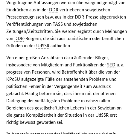
Vorgetragene Auffassungen werden überwiegend geprägt von
Eindrücken aus in der
DDR
vertriebenen sowjetischen
Presseerzeugnissen bzw. aus in der
DDR
-Presse abgedruckten
Veröffentlichungen von
TASS
und sowjetischen
Zeitungen/Zeitschriften. Sie werden ergänzt durch Meinungen
von
DDR
-Bürgern, die sich aus touristischen oder beruflichen
Gründen in der
UdSSR
aufhielten.
Von einer großen Anzahl sich dazu äußernder Bürger,
insbesondere von Mitgliedern und Funktionären der
SED
u. a.
progressiven Personen, wird Betroffenheit über die von der
KPdSU
aufgezeigte Fülle der anstehenden Probleme und
politischen Fehler in der Vergangenheit zum Ausdruck
gebracht. Häufig betonen sie, dass ihnen mit der offenen
Darlegung der vielfältigsten Probleme in nahezu allen
Bereichen des gesellschaftlichen Lebens in der Sowjetunion
die ganze Kompliziertheit der Situation in der
UdSSR
erst
richtig bewusst geworden sei.