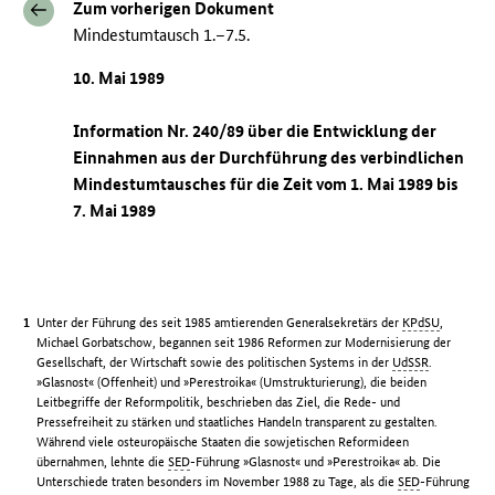
Zum vorherigen Dokument
Mindestumtausch 1.–7.5.
10. Mai 1989
Information Nr. 240/89 über die Entwicklung der
Einnahmen aus der Durchführung des verbindlichen
Mindestumtausches für die Zeit vom 1. Mai 1989 bis
7. Mai 1989
Unter der Führung des seit 1985 amtierenden Generalsekretärs der
KPdSU
,
Michael Gorbatschow, begannen seit 1986 Reformen zur Modernisierung der
Gesellschaft, der Wirtschaft sowie des politischen Systems in der
UdSSR
.
»Glasnost« (Offenheit) und »Perestroika« (Umstrukturierung), die beiden
Leitbegriffe der Reformpolitik, beschrieben das Ziel, die Rede- und
Pressefreiheit zu stärken und staatliches Handeln transparent zu gestalten.
Während viele osteuropäische Staaten die sowjetischen Reformideen
übernahmen, lehnte die
SED
-Führung »Glasnost« und »Perestroika« ab. Die
Unterschiede traten besonders im November 1988 zu Tage, als die
SED
-Führung