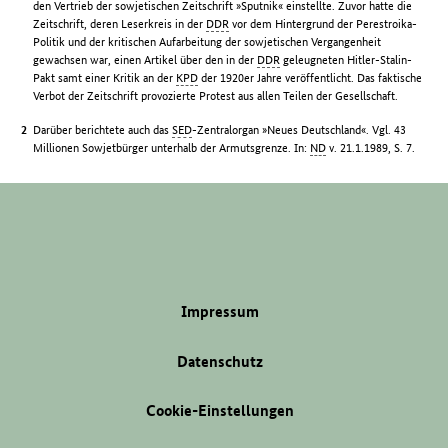
den Vertrieb der sowjetischen Zeitschrift »Sputnik« einstellte. Zuvor hatte die
Zeitschrift, deren Leserkreis in der
DDR
vor dem Hintergrund der Perestroika-
Politik und der kritischen Aufarbeitung der sowjetischen Vergangenheit
gewachsen war, einen Artikel über den in der
DDR
geleugneten Hitler-Stalin-
Pakt samt einer Kritik an der
KPD
der 1920er Jahre veröffentlicht. Das faktische
Verbot der Zeitschrift provozierte Protest aus allen Teilen der Gesellschaft.
Darüber berichtete auch das
SED
-Zentralorgan »Neues Deutschland«. Vgl. 43
Millionen Sowjetbürger unterhalb der Armutsgrenze. In:
ND
v. 21.1.1989, S. 7.
Impressum
Datenschutz
Cookie-Einstellungen