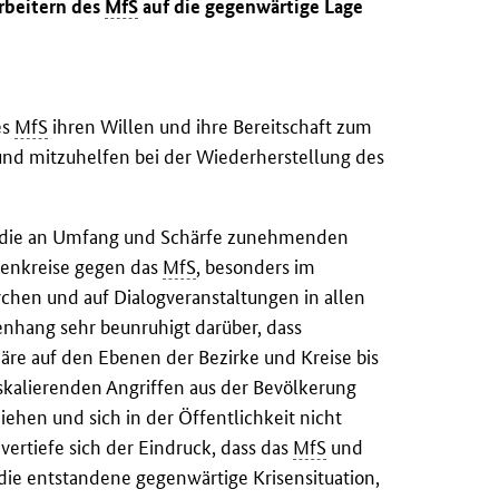
rbeitern des
MfS
auf die gegenwärtige Lage
es
MfS
ihren Willen und ihre Bereitschaft zum
und mitzuhelfen bei der Wiederherstellung des
f die an Umfang und Schärfe zunehmenden
nenkreise gegen das
MfS
, besonders im
hen und auf Dialogveranstaltungen in allen
enhang sehr beunruhigt darüber, dass
näre auf den Ebenen der Bezirke und Kreise bis
kalierenden Angriffen aus der Bevölkerung
ehen und sich in der Öffentlichkeit nicht
vertiefe sich der Eindruck, dass das
MfS
und
die entstandene gegenwärtige Krisensituation,