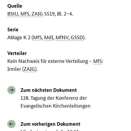
Quelle
BStU
,
MfS
,
ZAIG
5519, Bl. 2–4.
Serie
Ablage K 2 (
MfS
,
MdI
,
MfNV
,
GSSD
).
Verteiler
Kein Nachweis für externe Verteilung –
MfS
:
Irmler (
ZAIG
).
Zum nächsten Dokument
128. Tagung der Konferenz der
Evangelischen Kirchenleitungen
Zum vorherigen Dokument