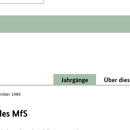
Jahrgänge
Über dies
mber 1989
des MfS