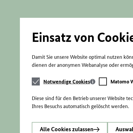
Direkt
zum
Seiteninhalt
springen
Einsatz von Cooki
Damit Sie unsere Website optimal nutzen könn
dienen der anonymen Webanalyse oder ermögl
Notwendige
Matomo
Notwendige Cookies
Matomo W
Cookies
Webstatistik
Diese sind für den Betrieb unserer Website t
Ihres Besuchs automatisch gelöscht werden.
Alle Cookies zulassen
Auswah