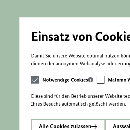
Direkt
zum
Seiteninhalt
springen
Einsatz von Cooki
Damit Sie unsere Website optimal nutzen könn
dienen der anonymen Webanalyse oder ermögl
Notwendige
Matomo
Notwendige Cookies
Matomo W
Cookies
Webstatistik
Diese sind für den Betrieb unserer Website t
Ihres Besuchs automatisch gelöscht werden.
Alle Cookies zulassen
Auswah