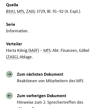
Quelle
BStU
,
MfS
,
ZAIG
3729, Bl. 91–92 (4. Expl.).
Serie
Information.
Verteiler
Herta König (
MdF
) –
MfS
: Abt. Finanzen, Göbel
(
ZAIG
), Ablage.
Zum nächsten Dokument
Reaktionen von Mitarbeitern des MfS
Zum vorherigen Dokument
Hinweise zum 2. Sprechertreffen des