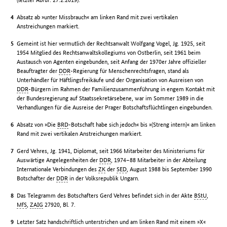
Absatz ab »unter Missbrauch« am linken Rand mit zwei vertikalen
Anstreichungen markiert.
Gemeint ist hier vermutlich der Rechtsanwalt Wolfgang Vogel, Jg. 1925, seit
1954 Mitglied des Rechtsanwaltskollegiums von Ostberlin, seit 1961 beim
Austausch von Agenten eingebunden, seit Anfang der 1970er Jahre offizieller
Beauftragter der
DDR
-Regierung für Menschenrechtsfragen, stand als
Unterhändler für Häftlingsfreikäufe und der Organisation von Ausreisen von
DDR
-Bürgern im Rahmen der Familienzusammenführung in engem Kontakt mit
der Bundesregierung auf Staatssekretärsebene, war im Sommer 1989 in die
Verhandlungen für die Ausreise der Prager Botschaftsflüchtlingen eingebunden.
Absatz von »Die
BRD
-Botschaft habe sich jedoch« bis »(Streng intern)« am linken
Rand mit zwei vertikalen Anstreichungen markiert.
Gerd Vehres, Jg. 1941, Diplomat, seit 1966 Mitarbeiter des Ministeriums für
Auswärtige Angelegenheiten der
DDR
, 1974–88 Mitarbeiter in der Abteilung
Internationale Verbindungen des
ZK
der
SED
, August 1988 bis September 1990
Botschafter der
DDR
in der Volksrepublik Ungarn.
Das Telegramm des Botschafters Gerd Vehres befindet sich in der Akte
BStU
,
MfS
,
ZAIG
27920, Bl. 7.
Letzter Satz handschriftlich unterstrichen und am linken Rand mit einem »X«