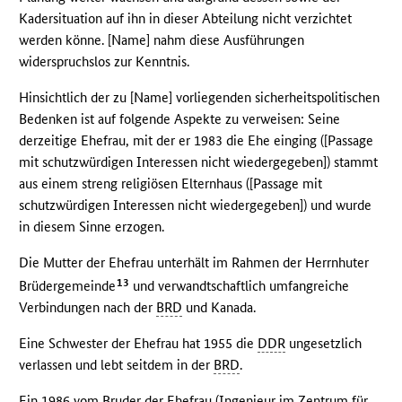
Kadersituation auf ihn in dieser Abteilung nicht verzichtet
werden könne. [Name] nahm diese Ausführungen
widerspruchslos zur Kenntnis.
Hinsichtlich der zu [Name] vorliegenden sicherheitspolitischen
Bedenken ist auf folgende Aspekte zu verweisen: Seine
derzeitige Ehefrau, mit der er 1983 die Ehe einging ([Passage
mit schutzwürdigen Interessen nicht wiedergegeben]) stammt
aus einem streng religiösen Elternhaus ([Passage mit
schutzwürdigen Interessen nicht wiedergegeben]) und wurde
in diesem Sinne erzogen.
Die Mutter der Ehefrau unterhält im Rahmen der Herrnhuter
13
Brüdergemeinde
und verwandtschaftlich umfangreiche
Verbindungen nach der
BRD
und Kanada.
Eine Schwester der Ehefrau hat 1955 die
DDR
ungesetzlich
verlassen und lebt seitdem in der
BRD
.
Ein 1986 vom Bruder der Ehefrau (Ingenieur im Zentrum für