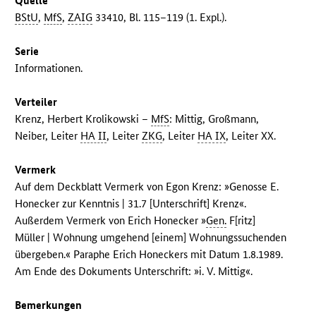
Quelle
BStU
,
MfS
,
ZAIG
33410, Bl. 115–119 (1. Expl.).
Serie
Informationen.
Verteiler
Krenz, Herbert Krolikowski –
MfS
: Mittig, Großmann,
Neiber, Leiter
HA II
, Leiter
ZKG
, Leiter
HA IX
, Leiter XX.
Vermerk
Auf dem Deckblatt Vermerk von Egon Krenz: »Genosse E.
Honecker zur Kenntnis | 31.7 [Unterschrift] Krenz«.
Außerdem Vermerk von Erich Honecker »
Gen.
F[ritz]
Müller | Wohnung umgehend [einem] Wohnungssuchenden
übergeben.« Paraphe Erich Honeckers mit Datum 1.8.1989.
Am Ende des Dokuments Unterschrift: »i. V. Mittig«.
Bemerkungen