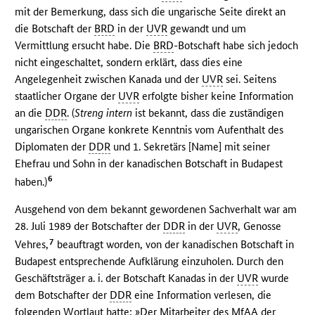
mit der Bemerkung, dass sich die ungarische Seite direkt an
die Botschaft der
BRD
in der
UVR
gewandt und um
Vermittlung ersucht habe. Die
BRD
-Botschaft habe sich jedoch
nicht eingeschaltet, sondern erklärt, dass dies eine
Angelegenheit zwischen Kanada und der
UVR
sei. Seitens
staatlicher Organe der
UVR
erfolgte bisher keine Information
an die
DDR
. (
Streng intern
ist bekannt, dass die zuständigen
ungarischen Organe konkrete Kenntnis vom Aufenthalt des
Diplomaten der
DDR
und 1. Sekretärs [Name] mit seiner
Ehefrau und Sohn in der kanadischen Botschaft in Budapest
6
haben.)
Ausgehend von dem bekannt gewordenen Sachverhalt war am
28. Juli 1989 der Botschafter der
DDR
in der
UVR
, Genosse
7
Vehres,
beauftragt worden, von der kanadischen Botschaft in
Budapest entsprechende Aufklärung einzuholen. Durch den
Geschäftsträger a. i. der Botschaft Kanadas in der
UVR
wurde
dem Botschafter der
DDR
eine Information verlesen, die
folgenden Wortlaut hatte: »Der Mitarbeiter des
MfAA
der