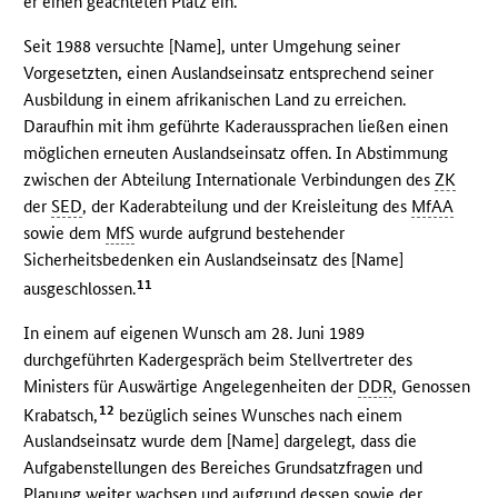
er einen geachteten Platz ein.
Seit 1988 versuchte [Name], unter Umgehung seiner
Vorgesetzten, einen Auslandseinsatz entsprechend seiner
Ausbildung in einem afrikanischen Land zu erreichen.
Daraufhin mit ihm geführte Kaderaussprachen ließen einen
möglichen erneuten Auslandseinsatz offen. In Abstimmung
zwischen der Abteilung Internationale Verbindungen des
ZK
der
SED
, der Kaderabteilung und der Kreisleitung des
MfAA
sowie dem
MfS
wurde aufgrund bestehender
Sicherheitsbedenken ein Auslandseinsatz des [Name]
11
ausgeschlossen.
In einem auf eigenen Wunsch am 28. Juni 1989
durchgeführten Kadergespräch beim Stellvertreter des
Ministers für Auswärtige Angelegenheiten der
DDR
, Genossen
12
Krabatsch,
bezüglich seines Wunsches nach einem
Auslandseinsatz wurde dem [Name] dargelegt, dass die
Aufgabenstellungen des Bereiches Grundsatzfragen und
Planung weiter wachsen und aufgrund dessen sowie der