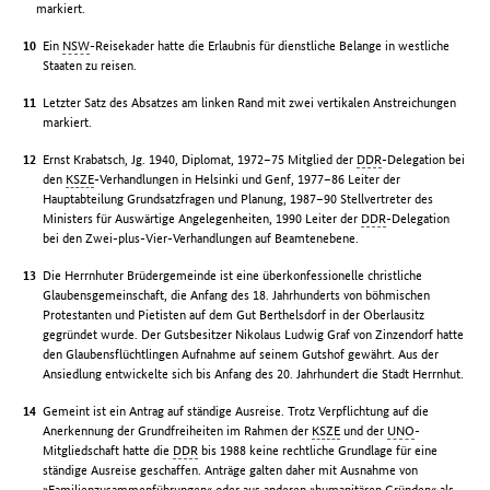
markiert.
Ein
NSW
-Reisekader hatte die Erlaubnis für dienstliche Belange in westliche
Staaten zu reisen.
Letzter Satz des Absatzes am linken Rand mit zwei vertikalen Anstreichungen
markiert.
Ernst Krabatsch, Jg. 1940, Diplomat, 1972–75 Mitglied der
DDR
-Delegation bei
den
KSZE
-Verhandlungen in Helsinki und Genf, 1977–86 Leiter der
Hauptabteilung Grundsatzfragen und Planung, 1987–90 Stellvertreter des
Ministers für Auswärtige Angelegenheiten, 1990 Leiter der
DDR
-Delegation
bei den Zwei-plus-Vier-Verhandlungen auf Beamtenebene.
Die Herrnhuter Brüdergemeinde ist eine überkonfessionelle christliche
Glaubensgemeinschaft, die Anfang des 18. Jahrhunderts von böhmischen
Protestanten und Pietisten auf dem Gut Berthelsdorf in der Oberlausitz
gegründet wurde. Der Gutsbesitzer Nikolaus Ludwig Graf von Zinzendorf hatte
den Glaubensflüchtlingen Aufnahme auf seinem Gutshof gewährt. Aus der
Ansiedlung entwickelte sich bis Anfang des 20. Jahrhundert die Stadt Herrnhut.
Gemeint ist ein Antrag auf ständige Ausreise. Trotz Verpflichtung auf die
Anerkennung der Grundfreiheiten im Rahmen der
KSZE
und der
UNO
-
Mitgliedschaft hatte die
DDR
bis 1988 keine rechtliche Grundlage für eine
ständige Ausreise geschaffen. Anträge galten daher mit Ausnahme von
»Familienzusammenführungen« oder aus anderen »humanitären Gründen« als