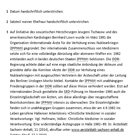
Datum handschriftlich unterstrichen.
Satzteil »seiner Ehefrau« handschriftlich unterstrichen.
Auf Initiative des sowjetischen Herzchirurgen Jewgeni Tschasow und des
amerikanischen Kardiologen Bernhard Lown wurde im März 1981 die
Organisation »Internationale Ärzte für die Verhütung eines Nuklearkriegs«
(
IPPNW
) gegründet. Der internationale Zusammenschluss von Medizinern
setzte sich für eine vollständige Abrüstung aller atomaren Waffen ein. 1982
entstanden auch in beiden deutschen Staaten
IPPNW
-Sektionen. Die
DDR
-
Regierung achtete dabei auf eine enge staatliche Anbindung der Akteure und
gründete dafür das Komitee »Ärzte der
DDR
zur Verhütung eines
Nuklearkrieges« mit ausgesuchten Vertretern der Ärzteschaft unter der Leitung
des Berliner Urologen Moritz Mebel. Kontakte der
IPPNW
mit unabhängigen
Friedensgruppen in der
DDR
sollten auf diese Weise verhindert werden. Erst auf
internationalen Druck gestattete die
SED
-Führung im November 1985 auch die
Einzelmitgliedschaft von Ärzten, um diese allerdings über neugeschaffene
Bezirkskomitees der
IPPNW
intensiv zu überwachen. Die Einzelmitglieder
fanden sich in unabhängigen Gruppen zusammen, etwa der am 4.9.1982 ins
Leben gerufene Hallenser Arbeitskreis »Christliche Mediziner in sozialer
Verantwortung«. Vgl. Hofmann, Volker: Christliche Mediziner in sozialer
Verantwortung. Eine widerständige Ärztegruppe in Halle 1982–89. In: Ärzteblatt
Sachsen-Anhalt, 11 (2014), abrufbar unter
www.aerzteblatt-sachsen-anhalt.de
(letzter Abruf: 27.2.2019).