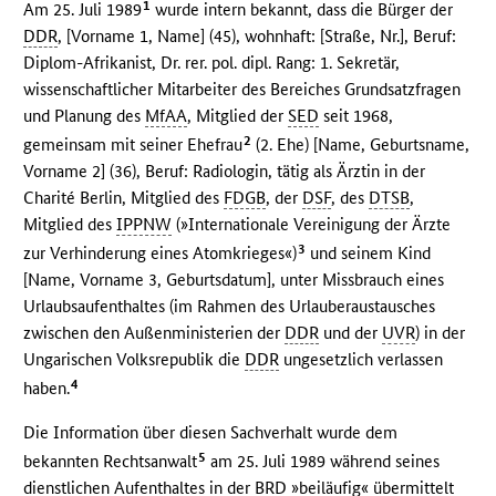
1
Am 25. Juli 1989
wurde intern bekannt, dass die Bürger der
DDR
, [Vorname 1, Name] (45), wohnhaft: [Straße, Nr.], Beruf:
Diplom-Afrikanist, Dr. rer. pol. dipl. Rang: 1. Sekretär,
wissenschaftlicher Mitarbeiter des Bereiches Grundsatzfragen
und Planung des
MfAA
, Mitglied der
SED
seit 1968,
2
gemeinsam mit seiner Ehefrau
(2. Ehe) [Name, Geburtsname,
Vorname 2] (36), Beruf: Radiologin, tätig als Ärztin in der
Charité Berlin, Mitglied des
FDGB
, der
DSF
, des
DTSB
,
Mitglied des
IPPNW
(»Internationale Vereinigung der Ärzte
3
zur Verhinderung eines Atomkrieges«)
und seinem Kind
[Name, Vorname 3, Geburtsdatum], unter Missbrauch eines
Urlaubsaufenthaltes (im Rahmen des Urlauberaustausches
zwischen den Außenministerien der
DDR
und der
UVR
) in der
Ungarischen Volksrepublik die
DDR
ungesetzlich verlassen
4
haben.
Die Information über diesen Sachverhalt wurde dem
5
bekannten Rechtsanwalt
am 25. Juli 1989 während seines
dienstlichen Aufenthaltes in der
BRD
»beiläufig« übermittelt