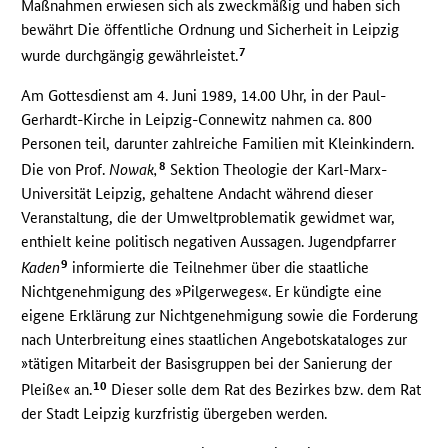
Maßnahmen erwiesen sich als zweckmäßig und haben sich
bewährt Die öffentliche Ordnung und Sicherheit in Leipzig
7
wurde durchgängig gewährleistet.
Am Gottesdienst am 4. Juni 1989, 14.00 Uhr, in der Paul-
Gerhardt-Kirche in Leipzig-Connewitz nahmen ca. 800
Personen teil, darunter zahlreiche Familien mit Kleinkindern.
8
Die von Prof.
Nowak,
Sektion Theologie der Karl-Marx-
Universität Leipzig, gehaltene Andacht während dieser
Veranstaltung, die der Umweltproblematik gewidmet war,
enthielt keine politisch negativen Aussagen. Jugendpfarrer
9
Kaden
informierte die Teilnehmer über die staatliche
Nichtgenehmigung des »Pilgerweges«. Er kündigte eine
eigene Erklärung zur Nichtgenehmigung sowie die Forderung
nach Unterbreitung eines staatlichen Angebotskataloges zur
»tätigen Mitarbeit der Basisgruppen bei der Sanierung der
10
Pleiße« an.
Dieser solle dem Rat des Bezirkes bzw. dem Rat
der Stadt Leipzig kurzfristig übergeben werden.