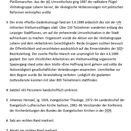
Pleißemarsches. Aus der
AG
Umweltschutz ging 1987 der radikalere Flügel
»Initiativgruppe Leben« hervor, der ökologische Verbesserungen mit politischen
Reformen verknüpfen wollte.
Der erste »Pleiße-Gedenkumzug« fand am 5.6.1988 anlässlich des von der
UN
initiierten Weltumwelttages statt. Über 230 Teilnehmer wanderten entlang des
Leipziger Stadtflusses, um auf die verheerende Umweltsituation in der Stadt
aufmerksam zu machen. Organisiert wurde die Aktion von der »Initiativgruppe
Leben« und dem »Arbeitskreis Gerechtigkeit«. Beide Gruppen suchten bewusst
die Öffentlichkeit und verzichteten ausdrücklich auf das Einverständnis der
SED
-
Bezirksleitung. Der zweite Pleiße-Marsch war ursprünglich für den 4.6.1989
geplant. Der vom christlichen Arbeitskreis am Weltumwelttag organisierte
Spaziergang stand unter dem Motto »Eine Hoffnung lernt gehen« und sollte die
Notwendigkeit gesellschaftlicher Veränderungen ansprechen. Unmittelbar vor
dem Beginn wurde die Veranstaltung verboten. Lediglich die geplanten
Gottesdienste konnten mit über 800 Teilnehmern stattfinden.
Satzteil »63 Personen« handschriftlich umkreist.
Johannes Hempel, Jg. 1929, evangelischer Theologe, 1972–94 Landesbischof der
Evangelisch-Lutherischen Kirche Sachsen, 1982–86 Vorsitzender der Konferenz
der Kirchenleitungen des Bundes der Evangelischen Kirchen in der
DDR
.
Satz am rechten Rand markiert.
Absatz am rechten Rand markiert.