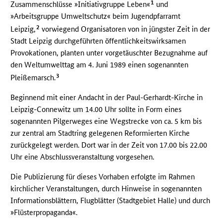
1
Zusammenschlüsse »Initiativgruppe Leben«
und
»Arbeitsgruppe Umweltschutz« beim Jugendpfarramt
2
Leipzig,
vorwiegend Organisatoren von in jüngster Zeit in der
Stadt Leipzig durchgeführten öffentlichkeitswirksamen
Provokationen, planten unter vorgetäuschter Bezugnahme auf
den Weltumwelttag am 4. Juni 1989 einen sogenannten
3
Pleißemarsch.
Beginnend mit einer Andacht in der Paul-Gerhardt-Kirche in
Leipzig-Connewitz um 14.00 Uhr sollte in Form eines
sogenannten Pilgerweges eine Wegstrecke von ca. 5 km bis
zur zentral am Stadtring gelegenen Reformierten Kirche
zurückgelegt werden. Dort war in der Zeit von 17.00 bis 22.00
Uhr eine Abschlussveranstaltung vorgesehen.
Die Publizierung für dieses Vorhaben erfolgte im Rahmen
kirchlicher Veranstaltungen, durch Hinweise in sogenannten
Informationsblättern, Flugblätter (Stadtgebiet Halle) und durch
»Flüsterpropaganda«.