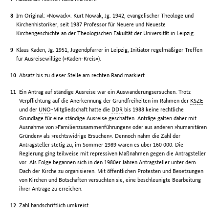
Im Original: »Nowack«. Kurt Nowak, Jg. 1942, evangelischer Theologe und
Kirchenhistoriker, seit 1987 Professor für Neuere und Neueste
Kirchengeschichte an der Theologischen Fakultät der Universität in Leipzig.
Klaus Kaden, Jg. 1951, Jugendpfarrer in Leipzig, Initiator regelmäßiger Treffen
für Ausreisewillige (»Kaden-Kreis«).
Absatz bis zu dieser Stelle am rechten Rand markiert.
Ein Antrag auf ständige Ausreise war ein Auswanderungsersuchen. Trotz
Verpflichtung auf die Anerkennung der Grundfreiheiten im Rahmen der
KSZE
und der
UNO
-Mitgliedschaft hatte die
DDR
bis 1988 keine rechtliche
Grundlage für eine ständige Ausreise geschaffen. Anträge galten daher mit
Ausnahme von »Familienzusammenführungen« oder aus anderen »humanitären
Gründen« als »rechtswidrige Ersuchen«. Dennoch nahm die Zahl der
Antragsteller stetig zu, im Sommer 1989 waren es über 160 000. Die
Regierung ging teilweise mit repressiven Maßnahmen gegen die Antragsteller
vor. Als Folge begannen sich in den 1980er Jahren Antragsteller unter dem
Dach der Kirche zu organisieren. Mit öffentlichen Protesten und Besetzungen
von Kirchen und Botschaften versuchten sie, eine beschleunigte Bearbeitung
ihrer Anträge zu erreichen.
Zahl handschriftlich umkreist.