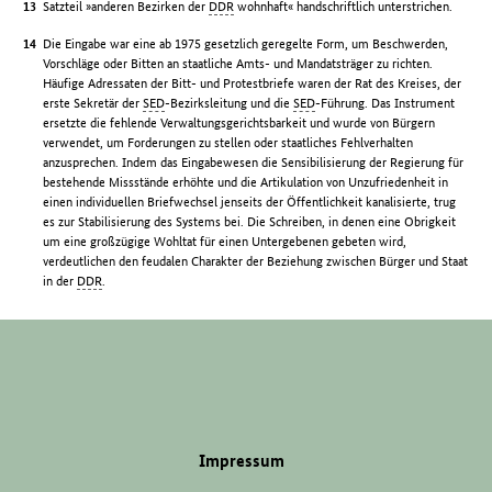
Satzteil »anderen Bezirken der
DDR
wohnhaft« handschriftlich unterstrichen.
Die Eingabe war eine ab 1975 gesetzlich geregelte Form, um Beschwerden,
Vorschläge oder Bitten an staatliche Amts- und Mandatsträger zu richten.
Häufige Adressaten der Bitt- und Protestbriefe waren der Rat des Kreises, der
erste Sekretär der
SED
-Bezirksleitung und die
SED
-Führung. Das Instrument
ersetzte die fehlende Verwaltungsgerichtsbarkeit und wurde von Bürgern
verwendet, um Forderungen zu stellen oder staatliches Fehlverhalten
anzusprechen. Indem das Eingabewesen die Sensibilisierung der Regierung für
bestehende Missstände erhöhte und die Artikulation von Unzufriedenheit in
einen individuellen Briefwechsel jenseits der Öffentlichkeit kanalisierte, trug
es zur Stabilisierung des Systems bei. Die Schreiben, in denen eine Obrigkeit
um eine großzügige Wohltat für einen Untergebenen gebeten wird,
verdeutlichen den feudalen Charakter der Beziehung zwischen Bürger und Staat
in der
DDR
.
Impressum