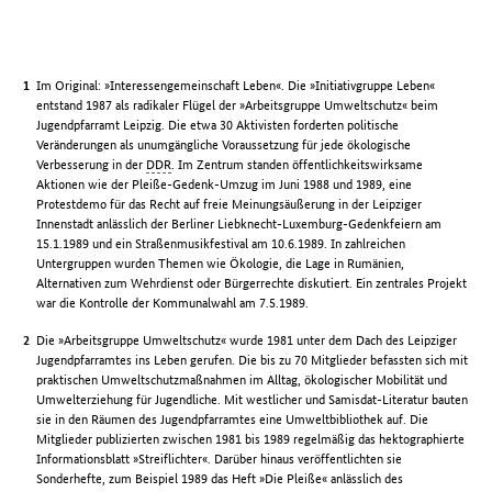
Im Original: »Interessengemeinschaft Leben«. Die »Initiativgruppe Leben«
entstand 1987 als radikaler Flügel der »Arbeitsgruppe Umweltschutz« beim
Jugendpfarramt Leipzig. Die etwa 30 Aktivisten forderten politische
Veränderungen als unumgängliche Voraussetzung für jede ökologische
Verbesserung in der
DDR
. Im Zentrum standen öffentlichkeitswirksame
Aktionen wie der Pleiße-Gedenk-Umzug im Juni 1988 und 1989, eine
Protestdemo für das Recht auf freie Meinungsäußerung in der Leipziger
Innenstadt anlässlich der Berliner Liebknecht-Luxemburg-Gedenkfeiern am
15.1.1989 und ein Straßenmusikfestival am 10.6.1989. In zahlreichen
Untergruppen wurden Themen wie Ökologie, die Lage in Rumänien,
Alternativen zum Wehrdienst oder Bürgerrechte diskutiert. Ein zentrales Projekt
war die Kontrolle der Kommunalwahl am 7.5.1989.
Die »Arbeitsgruppe Umweltschutz« wurde 1981 unter dem Dach des Leipziger
Jugendpfarramtes ins Leben gerufen. Die bis zu 70 Mitglieder befassten sich mit
praktischen Umweltschutzmaßnahmen im Alltag, ökologischer Mobilität und
Umwelterziehung für Jugendliche. Mit westlicher und Samisdat-Literatur bauten
sie in den Räumen des Jugendpfarramtes eine Umweltbibliothek auf. Die
Mitglieder publizierten zwischen 1981 bis 1989 regelmäßig das hektographierte
Informationsblatt »Streiflichter«. Darüber hinaus veröffentlichten sie
Sonderhefte, zum Beispiel 1989 das Heft »Die Pleiße« anlässlich des