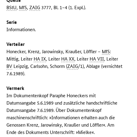
Quelle
BStU
,
MfS
,
ZAIG
3777, Bl. 1–4 (1. Expl.).
Serie
Informationen.
Verteiler
Honecker, Krenz, Jarowinsky, Kraußer, Löffler –
MfS
:
Mittig, Leiter
HA IX
, Leiter
HA XX
, Leiter
HA VII
, Leiter
BV
Leipzig, Carlsohn, Schorm (
ZAIG
/1), Ablage (vernichtet
7.6.1989).
Vermerk
Im Dokumentenkopf Paraphe Honeckers mit
Datumsangabe 5.6.1989 und zusätzliche handschriftliche
Datumsangabe 7.6.1989. Über Dokumentenkopf
maschinenschriftlich: »Informationen erhalten auch die
Genossen Krenz, Jarowinsky, Kraußer und Löffler«. Am
Ende des Dokuments Unterschrift: »Mielke«.