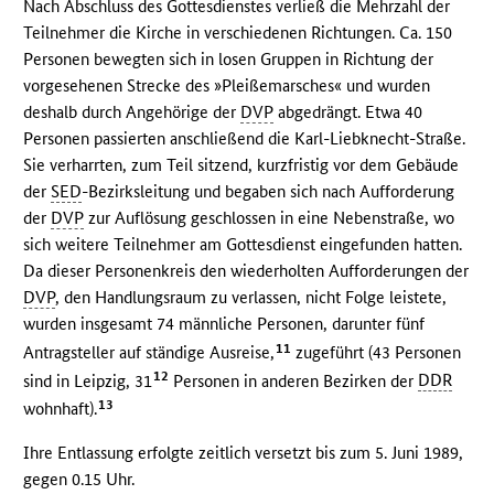
Nach Abschluss des Gottesdienstes verließ die Mehrzahl der
Teilnehmer die Kirche in verschiedenen Richtungen. Ca. 150
Personen bewegten sich in losen Gruppen in Richtung der
vorgesehenen Strecke des »Pleißemarsches« und wurden
deshalb durch Angehörige der
DVP
abgedrängt. Etwa 40
Personen passierten anschließend die Karl-Liebknecht-Straße.
Sie verharrten, zum Teil sitzend, kurzfristig vor dem Gebäude
der
SED
-Bezirksleitung und begaben sich nach Aufforderung
der
DVP
zur Auflösung geschlossen in eine Nebenstraße, wo
sich weitere Teilnehmer am Gottesdienst eingefunden hatten.
Da dieser Personenkreis den wiederholten Aufforderungen der
DVP
, den Handlungsraum zu verlassen, nicht Folge leistete,
wurden insgesamt 74 männliche Personen, darunter fünf
11
Antragsteller auf ständige Ausreise,
zugeführt (43 Personen
12
sind in Leipzig, 31
Personen in anderen Bezirken der
DDR
13
wohnhaft).
Ihre Entlassung erfolgte zeitlich versetzt bis zum 5. Juni 1989,
gegen 0.15 Uhr.