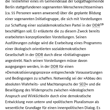
die Teilnehmer eines im Gemeindesaal der Golgathagemeinde
Berlin stattgefundenen sogenannten Menschenrechtsseminars
(ca. 55 Personen waren anwesend) über die geplante Bildung
einer sogenannten Initiativgruppe, die sich mit Vorstellungen
19
zur Schaffung einer sozialdemokratischen Partei in der
DDR
beschäftigen soll. Er erläuterte die zu diesem Zweck bereits
erarbeiteten konzeptionellen Vorstellungen. Seinen
Ausführungen zufolge wird die Erarbeitung eines Programms
einer ökologisch orientierten sozialdemokratischen
Gesellschaft in der
DDR
durch diese »Initiativgruppe«
angestrebt. Nach seinen Vorstellungen müsse davon
ausgegangen werden, in der
DDR
für einen
»Demokratisierungsprozess« entsprechende Voraussetzungen
und Bedingungen zu schaffen. Notwendig sei der »Abbau des
absoluten Wahrheits- und Machtanspruchs der
SED
« und die
Beseitigung des Widerspruchs zwischen »ideologischem
Anspruch und Wirklichkeit« durch eine demokratische
Entwicklung »von unten« und »politischem Pluralismus« als
wesentliche Grundlage für einen innenpolitischen Dialog. Es