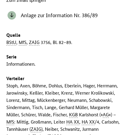
Zum Inhalt springen
Anlage zur Information Nr. 386/89
Quelle
BStU
,
MfS
,
ZAIG
3756, Bl. 82–89.
Serie
Informationen.
Verteiler
Stoph, Axen, Böhme, Dohlus, Eberlein, Hager, Herrmann,
Jarowinsky, Keßler, Kleiber, Krenz, Werner Krolikowski,
Lorenz, Mittag, Mückenberger, Neumann, Schabowski,
Sindermann, Tisch, Lange, Gerhard Müller, Margarete
Müller, Schürer, Walde, Fischer,
KGB
Karlshorst (»
AG
«) –
MfS
: Mittig, Großmann, Leiter
HA XX
,
HA XX
/4, Carlsohn,
Tannhäuser (
ZAIG
), Neiber, Schwanitz, Jurmann