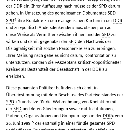
der
DDR
ein. Ihrer Auffassung nach müsse es der
SPD
darum
gehen, in Umsetzung des gemeinsamen Dokumentes
SED
–
4
SPD
ihre Kontakte zu den evangelischen Kirchen in der
DDR
und zu »politisch Andersdenkenden« auszubauen, um auf
diese Weise als Vermittler zwischen ihnen und der
SED
zu
wirken und damit gegenüber der
SED
den Nachweis der
Dialogfähigkeit mit solchen Personenkreisen zu erbringen.
Ihrer Meinung nach gehe es nicht darum, Konfrontation zu
unterstützen, sondern die »Akzeptanz kritisch-oppositioneller
Kreise« als Bestandteil der Gesellschaft in der
DDR
zu
erreichen.
Diese genannten Politiker befinden sich damit in
Übereinstimmung mit dem Beschluss des Parteivorstandes der
SPD
»Grundsätze für die Wahrnehmung von Kontakten mit
der
SED
und deren Gliederungen sowie mit Institutionen,
Parteien, Organisationen und Gruppierungen in der
DDR
« vom
5
26. Juni 1989,
der erstmalig in einer für die gesamte
SPD