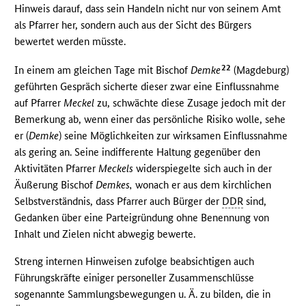
Hinweis darauf, dass sein Handeln nicht nur von seinem Amt
als Pfarrer her, sondern auch aus der Sicht des Bürgers
bewertet werden müsste.
22
In einem am gleichen Tage mit Bischof
Demke
(Magdeburg)
geführten Gespräch sicherte dieser zwar eine Einflussnahme
auf Pfarrer
Meckel
zu, schwächte diese Zusage jedoch mit der
Bemerkung ab, wenn einer das persönliche Risiko wolle, sehe
er (
Demke
) seine Möglichkeiten zur wirksamen Einflussnahme
als gering an. Seine indifferente Haltung gegenüber den
Aktivitäten Pfarrer
Meckels
widerspiegelte sich auch in der
Äußerung Bischof
Demkes,
wonach er aus dem kirchlichen
Selbstverständnis, dass Pfarrer auch Bürger der
DDR
sind,
Gedanken über eine Parteigründung ohne Benennung von
Inhalt und Zielen nicht abwegig bewerte.
Streng internen Hinweisen zufolge beabsichtigen auch
Führungskräfte einiger personeller Zusammenschlüsse
sogenannte Sammlungsbewegungen u. Ä. zu bilden, die in