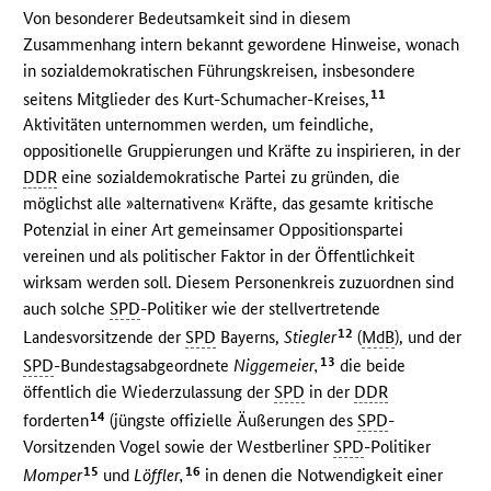
Von besonderer Bedeutsamkeit sind in diesem
Zusammenhang intern bekannt gewordene Hinweise, wonach
in sozialdemokratischen Führungskreisen, insbesondere
11
seitens Mitglieder des Kurt-Schumacher-Kreises,
Aktivitäten unternommen werden, um feindliche,
oppositionelle Gruppierungen und Kräfte zu inspirieren, in der
DDR
eine sozialdemokratische Partei zu gründen, die
möglichst alle »alternativen« Kräfte, das gesamte kritische
Potenzial in einer Art gemeinsamer Oppositionspartei
vereinen und als politischer Faktor in der Öffentlichkeit
wirksam werden soll. Diesem Personenkreis zuzuordnen sind
auch solche
SPD
-Politiker wie der stellvertretende
12
Landesvorsitzende der
SPD
Bayerns,
Stiegler
(
MdB
), und der
13
SPD
-Bundestagsabgeordnete
Niggemeier,
die beide
öffentlich die Wiederzulassung der
SPD
in der
DDR
14
forderten
(jüngste offizielle Äußerungen des
SPD
-
Vorsitzenden Vogel sowie der Westberliner
SPD
-Politiker
15
16
Momper
und
Löffler,
in denen die Notwendigkeit einer