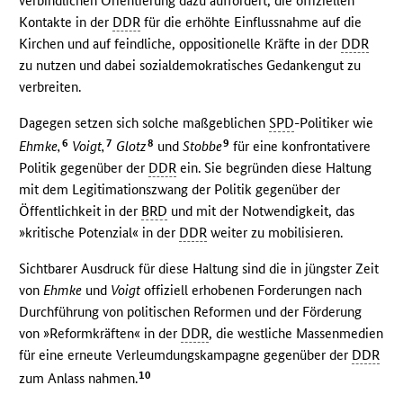
verbindlichen Orientierung dazu auffordert, die offiziellen
Kontakte in der
DDR
für die erhöhte Einflussnahme auf die
Kirchen und auf feindliche, oppositionelle Kräfte in der
DDR
zu nutzen und dabei sozialdemokratisches Gedankengut zu
verbreiten.
Dagegen setzen sich solche maßgeblichen
SPD
-Politiker wie
6
7
8
9
Ehmke,
Voigt,
Glotz
und
Stobbe
für eine konfrontativere
Politik gegenüber der
DDR
ein. Sie begründen diese Haltung
mit dem Legitimationszwang der Politik gegenüber der
Öffentlichkeit in der
BRD
und mit der Notwendigkeit, das
»kritische Potenzial« in der
DDR
weiter zu mobilisieren.
Sichtbarer Ausdruck für diese Haltung sind die in jüngster Zeit
von
Ehmke
und
Voigt
offiziell erhobenen Forderungen nach
Durchführung von politischen Reformen und der Förderung
von »Reformkräften« in der
DDR
, die westliche Massenmedien
für eine erneute Verleumdungskampagne gegenüber der
DDR
10
zum Anlass nahmen.