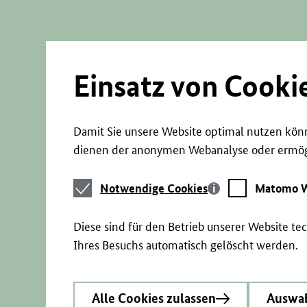
Direkt
zum
Seiteninhalt
springen
Einsatz von Cooki
Damit Sie unsere Website optimal nutzen könn
dienen der anonymen Webanalyse oder ermögl
Notwendige
Matomo
Notwendige Cookies
Matomo W
Cookies
Webstatistik
Diese sind für den Betrieb unserer Website t
Ihres Besuchs automatisch gelöscht werden.
Alle Cookies zulassen
Auswah