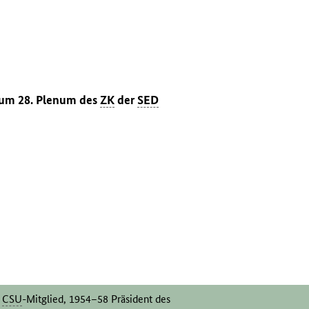
 zum 28. Plenum des
ZK
der
SED
d
CSU
-Mitglied, 1954–58 Präsident des