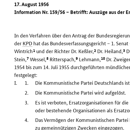
17. August 1956
Information Nr. 159/56 – Betrifft: Auszüge aus der 
In den Verfahren über den Antrag der Bundesregierung
der
KPD
hat das Bundesverfassungsgericht – 1. Senat 
1
2
3
Wintrich
und der Richter Dr. Keßler,
Dr. Heiland,
Dr
7
8
9
10
Stein,
Wessel,
Ritterspach,
Lehmann,
Dr. Zweige
1954 bis zum 14. Juli 1955 durchgeführten mündliche
festgelegt:
I.
1.
Die Kommunistische Partei Deutschlands ist
2.
Die Kommunistische Partei wird aufgelöst.
3.
Es ist verboten, Ersatzorganisationen für d
oder bestehende Organisationen als Ersatzo
4.
Das Vermögen der Kommunistischen Partei 
zu gemeinnützigen Zwecken eingezogen.