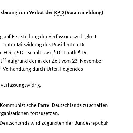
Erklärung zum Verbot der
KPD
(Vorausmeldung)
 auf Feststellung der Verfassungswidrigkeit
– unter Mitwirkung des Präsidenten Dr.
4
5
6
. Heck,
Dr. Scholtissek,
Dr. Drath,
Dr.
11
rt
aufgrund der in der Zeit vom 23. November
n Verhandlung durch Urteil Folgendes
 verfassungswidrig.
ie Kommunistische Partei Deutschlands zu schaffen
rganisationen fortzusetzen.
Deutschlands wird zugunsten der Bundesrepublik