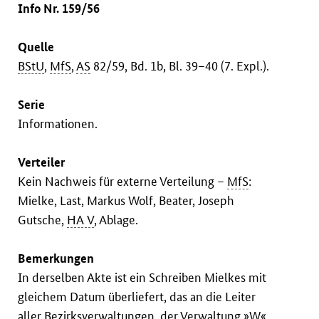
Info Nr. 159/56
Quelle
BStU
,
MfS
,
AS
82/59, Bd. 1b, Bl. 39–40 (7. Expl.).
Serie
Informationen.
Verteiler
Kein Nachweis für externe Verteilung –
MfS
:
Mielke, Last, Markus Wolf, Beater, Joseph
Gutsche,
HA V
, Ablage.
Bemerkungen
In derselben Akte ist ein Schreiben Mielkes mit
gleichem Datum überliefert, das an die Leiter
aller Bezirksverwaltungen, der Verwaltung »W«