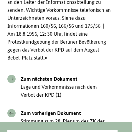
an den Leiter der Informationsabteilung zu
senden. Wichtige Vorkommnisse telefonisch an
Unterzeichneten voraus. Siehe dazu
Informationen
160/56
,
166/56
und
175/56
. |
Am 18.8.1956, 12: 30 Uhr, findet eine
Protestkundgebung der Berliner Bevölkerung
gegen das Verbot der
KPD
auf dem August-
Bebel-Platz statt.«
Zum nächsten Dokument
Lage und Vorkommnisse nach dem
Verbot der KPD (1)
Zum vorherigen Dokument
Stimmung zum 28. Plenum des ZK der
SED (1)