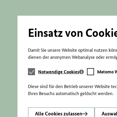
Direkt
zum
Seiteninhalt
springen
Einsatz von Cooki
Damit Sie unsere Website optimal nutzen könn
dienen der anonymen Webanalyse oder ermögl
Notwendige
Matomo
Notwendige Cookies
Matomo W
Cookies
Webstatistik
Diese sind für den Betrieb unserer Website t
Ihres Besuchs automatisch gelöscht werden.
Alle Cookies zulassen
Auswah