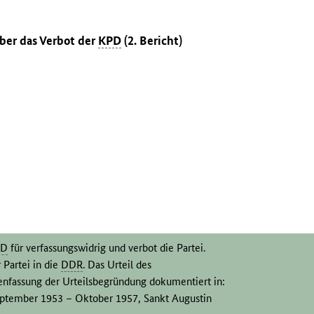
ber das Verbot der
KPD
(2. Bericht)
PD
für verfassungswidrig und verbot die Partei.
 Partei in die
DDR
. Das Urteil des
enfassung der Urteilsbegründung dokumentiert in:
September 1953 – Oktober 1957, Sankt Augustin