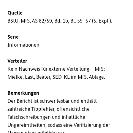
Quelle
BStU
,
MfS
,
AS
82/59, Bd. 1b, Bl. 55–57 (5. Expl.).
Serie
Informationen.
Verteiler
Kein Nachweis für externe Verteilung –
MfS
:
Mielke, Last, Beater,
SED
-
KL
im
MfS
, Ablage.
Bemerkungen
Der Bericht ist schwer lesbar und enthält
zahlreiche Tippfehler, offensichtliche
Falschschreibungen und inhaltliche
Ungereimtheiten, sodass eine Verifizierung der
Namen nicht möglich war.