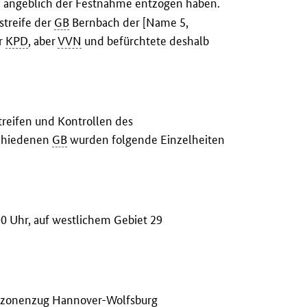
ch angeblich der Festnahme entzogen haben.
streife der
GB
Bernbach der [Name 5,
er
KPD
, aber
VVN
und befürchtete deshalb
treifen und Kontrollen des
schiedenen
GB
wurden folgende Einzelheiten
0 Uhr, auf westlichem Gebiet 29
terzonenzug Hannover-Wolfsburg