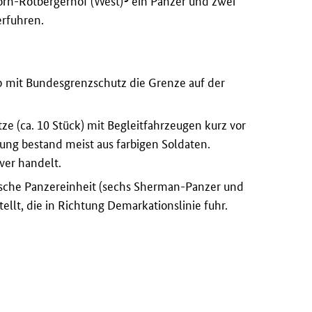
orn-Rotbergerhof (West)
ein Panzer und zwei
rfuhren.
p mit Bundesgrenzschutz die Grenze auf der
.
e (ca. 10 Stück) mit Begleitfahrzeugen kurz vor
zung bestand meist aus farbigen Soldaten.
ver handelt.
sche Panzereinheit (sechs Sherman-Panzer und
tellt, die in Richtung Demarkationslinie fuhr.