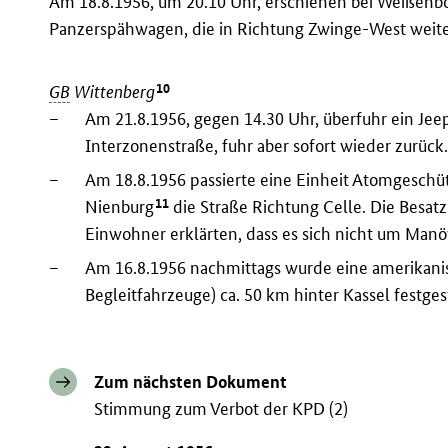
Am 18.8.1956, um 20.10 Uhr, erschienen bei Weißenb
Panzerspähwagen, die in Richtung Zwinge-West weite
10
GB
Wittenberg
–
Am 21.8.1956, gegen 14.30 Uhr, überfuhr ein Jee
Interzonenstraße, fuhr aber sofort wieder zurück
–
Am 18.8.1956 passierte eine Einheit Atomgeschütz
11
Nienburg
die Straße Richtung Celle. Die Besat
Einwohner erklärten, dass es sich nicht um Manö
–
Am 16.8.1956 nachmittags wurde eine amerikani
Begleitfahrzeuge) ca. 50 km hinter Kassel festges
Zum nächsten Dokument
Stimmung zum Verbot der KPD (2)