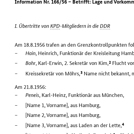
Information Nr. 166/56 – Betrifft: Lage und Vorko
I. Übertritte von
KPD
-Mitgliedern in die
DDR
Am 18.8.1956 trafen an den Grenzkontrollpunkten fo
–
Hain
, Heinrich, Funktionär der Kreisleitung Ham
2
–
Bohr
, Karl-Erwin, 2. Sekretär von Kim,
Flucht vo
3
–
Kreissekretär von Möhrs,
Name nicht bekannt, m
Am 21.8.1956:
–
Peneis
, Karl-Heinz, Funktionär aus München,
–
[Name 1, Vorname], aus Hamburg,
–
[Name 2, Vorname], aus Hamburg,
4
–
[Name 3, Vorname], aus Laden an der Lette,