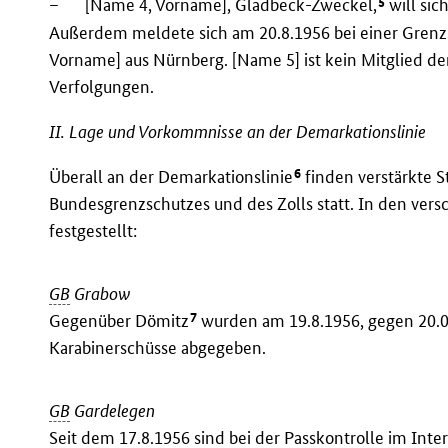
5
–
[Name 4, Vorname], Gladbeck-Zweckel,
will si
Außerdem meldete sich am 20.8.1956 bei einer Grenz
Vorname] aus Nürnberg. [Name 5] ist kein Mitglied d
Verfolgungen.
II. Lage und Vorkommnisse an der Demarkationslinie
6
Überall an der Demarkationslinie
finden verstärkte S
Bundesgrenzschutzes und des Zolls statt. In den ver
festgestellt:
GB
Grabow
7
Gegenüber Dömitz
wurden am 19.8.1956, gegen 20.0
Karabinerschüsse abgegeben.
GB
Gardelegen
Seit dem 17.8.1956 sind bei der Passkontrolle im In