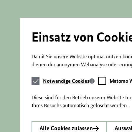
Direkt
zum
Seiteninhalt
springen
Einsatz von Cooki
Damit Sie unsere Website optimal nutzen könn
dienen der anonymen Webanalyse oder ermögl
Notwendige
Matomo
Notwendige Cookies
Matomo W
Cookies
Webstatistik
Diese sind für den Betrieb unserer Website t
Ihres Besuchs automatisch gelöscht werden.
Alle Cookies zulassen
Auswah