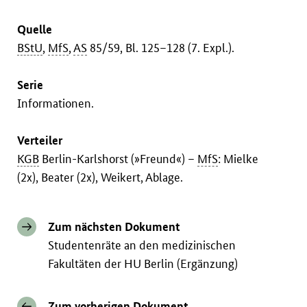
Quelle
BStU
,
MfS
,
AS
85/59, Bl. 125–128 (7. Expl.).
Serie
Informationen.
Verteiler
KGB
Berlin-Karlshorst (»Freund«) –
MfS
: Mielke
(2x), Beater (2x), Weikert, Ablage.
Zum nächsten Dokument
Studentenräte an den medizinischen
Fakultäten der HU Berlin (Ergänzung)
Zum vorherigen Dokument