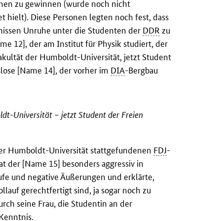
ionen zu gewinnen (wurde noch nicht
t hielt). Diese Personen legten noch fest, dass
nissen Unruhe unter die Studenten der
DDR
zu
e 12], der am Institut für Physik studiert, der
kultät der Humboldt-Universität, jetzt Student
tslose [Name 14], der vorher im
DIA
-Bergbau
t-Universität – jetzt Student der Freien
der Humboldt-Universität stattgefundenen
FDJ
-
at der [Name 15] besonders aggressiv in
ufe und negative Äußerungen und erklärte,
lauf gerechtfertigt sind, ja sogar noch zu
rch seine Frau, die Studentin an der
 Kenntnis.