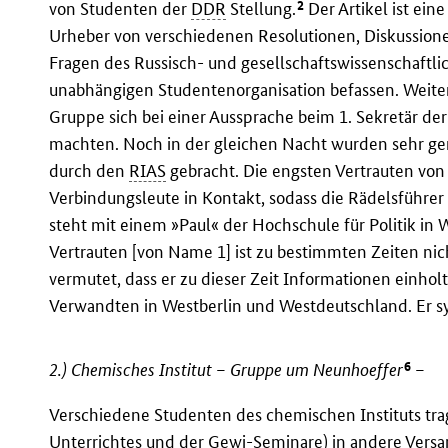
2
von Studenten der
DDR
Stellung.
Der Artikel ist ei
Urheber von verschiedenen Resolutionen, Diskussione
Fragen des Russisch- und gesellschaftswissenschaftli
unabhängigen Studentenorganisation befassen. Weiter 
Gruppe sich bei einer Aussprache beim 1. Sekretär de
machten. Noch in der gleichen Nacht wurden sehr ge
durch den
RIAS
gebracht. Die engsten Vertrauten von
Verbindungsleute in Kontakt, sodass die Rädelsführe
steht mit einem »Paul« der Hochschule für Politik in 
Vertrauten [von Name 1] ist zu bestimmten Zeiten nic
vermutet, dass er zu dieser Zeit Informationen einhol
Verwandten in Westberlin und Westdeutschland. Er s
6
2.) Chemisches Institut – Gruppe um Neunhoeffer
–
Verschiedene Studenten des chemischen Instituts tr
Unterrichtes und der
Gewi
-Seminare) in andere Vers