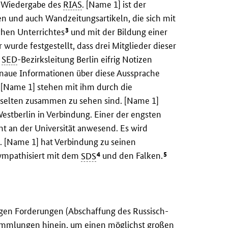
ne Wiedergabe des
RIAS
. [Name 1] ist der
n und auch Wandzeitungsartikeln, die sich mit
3
chen Unterrichtes
und mit der Bildung einer
wurde festgestellt, dass drei Mitglieder dieser
r
SED
-Bezirksleitung Berlin eifrig Notizen
naue Informationen über diese Aussprache
 [Name 1] stehen mit ihm durch die
r selten zusammen zu sehen sind. [Name 1]
Westberlin in Verbindung. Einer der engsten
ht an der Universität anwesend. Es wird
t. [Name 1] hat Verbindung zu seinen
4
5
ympathisiert mit dem
SDS
und den Falken.
agen Forderungen (Abschaffung des Russisch-
ammlungen hinein, um einen möglichst großen