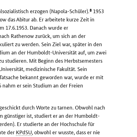
8
lsozialistisch erzogen (Napola-Schüler).
1953
 das Abitur ab. Er arbeitete kurze Zeit in
 am 17.6.1953. Danach wurde er
r nach Rathenow zurück, um sich an der
iert zu werden. Sein Ziel war, später in den
udium an der Humboldt-Universität auf, um zwei
 zu studieren. Mit Beginn des Herbstsemesters
iversität, medizinische Fakultät. Sein
 Tatsache bekannt geworden war, wurde er mit
6 nahm er sein Studium an der Freien
 geschickt durch Worte zu tarnen. Obwohl nach
 günstiger ist, studiert er an der Humboldt-
erden). Er studierte an der Hochschule für
chte der
KPdSU
, obwohl er wusste, dass er nie