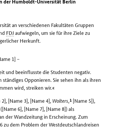
an der Humboldt-Universität Berlin
ersität an verschiedenen Fakultäten Gruppen
nd
FDJ
aufwiegeln, um sie für ihre Ziele zu
gerlicher Herkunft.
Name 1]
–
eit und beeinflusste die Studenten negativ.
 ständiges Opponieren. Sie sehen ihn als ihren
mmen wird, streiken wir.«
1
2], [Name 3], [Name 4],
Wolters
,
[Name 5]),
 ([Name 6], [Name 7], [Name 8]) als
l an der Wandzeitung in Erscheinung. Zum
956 zu dem Problem der Westdeutschlandreisen