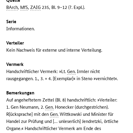
Quelle
BArch
,
MfS
,
ZAIG
235, Bl. 9–12 (?. Expl.).
Serie
Informationen.
Verteiler
Kein Nachweis für externe und interne Verteilung.
Vermerk
Handschriftlicher Vermerk: »Lt.
Gen.
Irmler nicht
rausgegangen. 1., 3. + 4. [Exemplar]« in Steno »vernichtet«.
Bemerkungen
Auf angeheftetem Zettel (Bl. 8) handschriftlich: »Verteiler:
1. Gen Neumann, 2.
Gen.
Honecker (durchgestrichen).
R[ücksprache] mit den
Gen.
Wittkowski und Minister für
Handel zur Prüfung und [… unleserlich] Jendretzki, örtliche
Organe.« Handschriftlicher Vermerk am Ende des