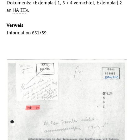
Dokuments: »Ex[emplar] 1, 3 + 4 vernichtet, Ex[emplar] 2
an
HA III
«.
Verweis
Information
651/59
.