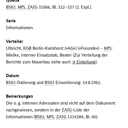
Quelle
BStU
,
MfS
,
ZAIG
31066, Bl. 322–327 (2. Expl.).
Serie
Informationen.
Verteiler
Ulbricht,
KGB
Berlin-Karlshorst (»
AG
«) (»Freunde«) –
MfS
:
Mielke, interner Einsatzstab, Beater (Zur Verteilung der
Berichte zum Mauerbau siehe auch
→ Einleitung
).
Datum
BStU
-Datierung und
BStU
-Einsortierung: 14.8.1961.
Bemerkungen
Die o. g. internen Adressaten sind nicht auf dem Dokument
nachgewiesen, sondern in der
ZAIG
-Liste der
Informationen (
BStU
,
MfS
,
ZAIG
1314384, Bl. 40).