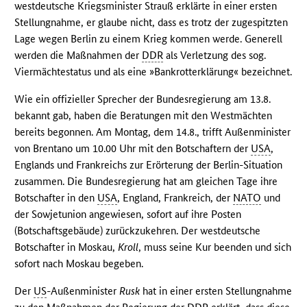
westdeutsche Kriegsminister Strauß erklärte in einer ersten
Stellungnahme, er glaube nicht, dass es trotz der zugespitzten
Lage wegen Berlin zu einem Krieg kommen werde. Generell
werden die Maßnahmen der
DDR
als Verletzung des sog.
Viermächtestatus und als eine »Bankrotterklärung« bezeichnet.
Wie ein offizieller Sprecher der Bundesregierung am 13.8.
bekannt gab, haben die Beratungen mit den Westmächten
bereits begonnen. Am Montag, dem 14.8., trifft Außenminister
von Brentano um 10.00 Uhr mit den Botschaftern der
USA
,
Englands und Frankreichs zur Erörterung der Berlin-Situation
zusammen. Die Bundesregierung hat am gleichen Tage ihre
Botschafter in den
USA
, England, Frankreich, der
NATO
und
der Sowjetunion angewiesen, sofort auf ihre Posten
(Botschaftsgebäude) zurückzukehren. Der westdeutsche
Botschafter in Moskau,
Kroll
, muss seine Kur beenden und sich
sofort nach Moskau begeben.
Der
US
-Außenminister
Rusk
hat in einer ersten Stellungnahme