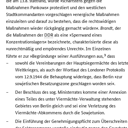
die am 13.8. stattfand, wurde »schärfstens gegen die
Maßnahmen Pankows« protestiert und den westlichen
Stadtkommandanten vorgeschlagen »energische Maßnahmen
einzuleiten und darauf zu bestehen, dass die rechtswidrigen
Maßnahmen wieder rückgängig gemacht würden«.
Brandt
, der
die Maßnahmen der
DDR
als eine »Sperrwand eines
Konzentrationslagers« bezeichnete, charakterisierte diese als
»unrechtmäßig und empörendes Unrecht«. Im Einzelnen
3
führte er zur »Begründung« seiner Ausführungen aus,
dass
–
sowohl die Vereinbarungen der Hauptsiegermächte des letzt
Weltkrieges, als auch der Wortlaut des Londoner Protokolls
vom 12.9.1944 die Behauptung widerlege, dass Berlin »zur
sowjetischen Besatzungszone geschlagen worden sei«.
–
Der Beschluss des sog. Ministerrates komme einer Annexion
eines Teiles des unter Viermächte-Verwaltung stehenden
Gebietes von Berlin gleich und sei eine Verletzung des
Viermächte-Abkommens durch die Sowjetunion.
–
Die Einführung der Genehmigungspflicht zum Überschreiten