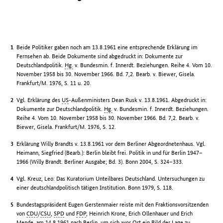
Beide Politiker gaben noch am 13.8.1961 eine entsprechende Erklärung im
Fernsehen ab. Beide Dokumente sind abgedruckt in: Dokumente zur
Deutschlandpolitik.
Hg.
v. Bundesmin. f. Innerdt. Beziehungen. Reihe 4. Vom 10.
November 1958 bis 30. November 1966. Bd. 7,2. Bearb. v. Biewer, Gisela.
Frankfurt/M. 1976, S. 11 u. 20.
Vgl. Erklärung des
US
-Außenministers Dean Rusk v. 13.8.1961. Abgedruckt in:
Dokumente zur Deutschlandpolitik.
Hg.
v. Bundesmin. f. Innerdt. Beziehungen.
Reihe 4. Vom 10. November 1958 bis 30. November 1966. Bd. 7,2. Bearb. v.
Biewer, Gisela. Frankfurt/M. 1976, S. 12.
Erklärung Willy Brandts v. 13.8.1961 vor dem Berliner Abgeordnetenhaus. Vgl.
Heimann, Siegfried (Bearb.): Berlin bleibt frei. Politik in und für Berlin 1947–
1966 (Willy Brandt. Berliner Ausgabe; Bd. 3). Bonn 2004, S. 324–333.
Vgl. Kreuz, Leo: Das Kuratorium Unteilbares Deutschland. Untersuchungen zu
einer deutschlandpolitisch tätigen Institution. Bonn 1979, S. 118.
Bundestagspräsident Eugen Gerstenmaier reiste mit den Fraktionsvorsitzenden
von
CDU
/
CSU
,
SPD
und
FDP
, Heinrich Krone, Erich Ollenhauer und Erich
Mende, am 14.8.1961 nach Berlin, um sich »vor Ort ein Bild der Lage zu