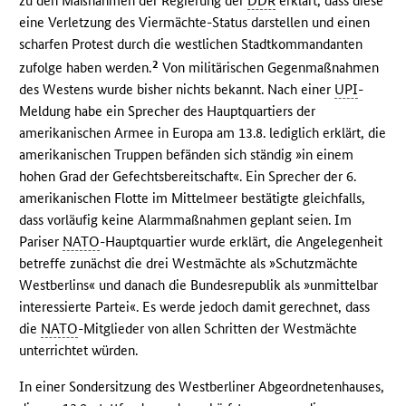
zu den Maßnahmen der Regierung der
DDR
erklärt, dass diese
eine Verletzung des Viermächte-Status darstellen und einen
scharfen Protest durch die westlichen Stadtkommandanten
2
zufolge haben werden.
Von militärischen Gegenmaßnahmen
des Westens wurde bisher nichts bekannt. Nach einer
UPI
-
Meldung habe ein Sprecher des Hauptquartiers der
amerikanischen Armee in Europa am 13.8. lediglich erklärt, die
amerikanischen Truppen befänden sich ständig »in einem
hohen Grad der Gefechtsbereitschaft«. Ein Sprecher der 6.
amerikanischen Flotte im Mittelmeer bestätigte gleichfalls,
dass vorläufig keine Alarmmaßnahmen geplant seien. Im
Pariser
NATO
-Hauptquartier wurde erklärt, die Angelegenheit
betreffe zunächst die drei Westmächte als »Schutzmächte
Westberlins« und danach die Bundesrepublik als »unmittelbar
interessierte Partei«. Es werde jedoch damit gerechnet, dass
die
NATO
-Mitglieder von allen Schritten der Westmächte
unterrichtet würden.
In einer Sondersitzung des Westberliner Abgeordnetenhauses,