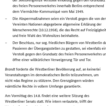
der Sektorengrenze verstoße eindeutig gegen den Grundsatz
des freien Personenverkehrs innerhalb Berlins entsprechend
dem Viermächte-Kommuniqué vom Mai 1949.
–
Die Absperrmaßnahmen seien ein Verstoß gegen die von de
Vereinten Nationen abgegebene allgemeine Erklärung der
Menschenrechte (10.12.1958), die das Recht auf Freizügigkei
und freie Wahl des Wohnsitzes beinhaltete.
–
Der Beschluss, nur sog. friedlichen Bürgern von Westberlin d
Passieren der Übergangsstellen zu gestatten, sei ebenfalls ei
Verstoß gegen den Grundsatz des freien Personenverkehrs u
öffne einer willkürlichen Verweigerung Tür und Tor.
Brandt
forderte die Westberliner Bevölkerung auf, an keinerlei
Veranstaltungen im demokratischen Berlin teilzunehmen, um
nicht »das Regime zu stützen«. Den Grenzgängern würden
»sämtliche Rechte in vollem Umfange garantiert«.
Am Vormittag des 14.8. findet eine weitere Sitzung des
Westberliner Senats statt. Wie intern verlautete, trifft der