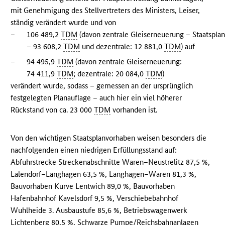
mit Genehmigung des Stellvertreters des Ministers, Leiser,
ständig verändert wurde und von
–
106 489,2
TDM
(davon zentrale Gleiserneuerung – Staatspla
– 93 608,2
TDM
und dezentrale: 12 881,0
TDM
) auf
–
94 495,9
TDM
(davon zentrale Gleiserneuerung:
74 411,9
TDM
; dezentrale: 20 084,0
TDM
)
verändert wurde, sodass – gemessen an der ursprünglich
festgelegten Planauflage – auch hier ein viel höherer
Rückstand von ca. 23 000
TDM
vorhanden ist.
Von den wichtigen Staatsplanvorhaben weisen besonders die
nachfolgenden einen niedrigen Erfüllungsstand auf:
Abfuhrstrecke Streckenabschnitte Waren–Neustrelitz 87,5 %,
Lalendorf–Langhagen 63,5 %, Langhagen–Waren 81,3 %,
Bauvorhaben Kurve Lentwich 89,0 %, Bauvorhaben
Hafenbahnhof Kavelsdorf 9,5 %, Verschiebebahnhof
Wuhlheide 3. Ausbaustufe 85,6 %, Betriebswagenwerk
Lichtenberg 80,5 %, Schwarze Pumpe/Reichsbahnanlagen