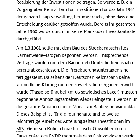
Realisierung der Investitionen beitragen. So wurde z. B. ein
Vorgang über Kennziffern für Investitionen für das Jahr 1961 
der ganzen Hauptverwaltung herumgereicht, ohne dass eine
Entscheidung darüber getroffen wurde. Bereits im gesamten
Jahre 1960 wurde durch ihn keine Plan- oder Investkontrolle
durchgeführt.
–
Am 1.3.1961 sollte mit dem Bau des Streckenabschnittes
Dannenwalde–Drögen begonnen werden. Entsprechende
Verträge wurden mit dem Baubetrieb Deutsche Reichsbahn
bereits abgeschlossen. Die Projektierungsunterlagen sind
fertiggestellt. Da seitens der Deutschen Reichsbahn keine
verbindliche Klärung mit den sowjetischen Organen erwirkt
wurde (Trasse berührt bei km 66 sowjetisches Lager) musste
begonnene Abholzungsarbeiten wieder eingestellt werden u
die gesamte Situation einen Monat vor Baubeginn war unklar.
Dieses Beispiel ist für die routinehafte und teilweise
leichtfertige Arbeit des Abteilungsleiters Investitionen im
MfV
, Genossen Kuhn, charakteristisch. Obwohl er durch
Funktionäre des
EVDR
mehrmals darauf hingewiesen wurde,