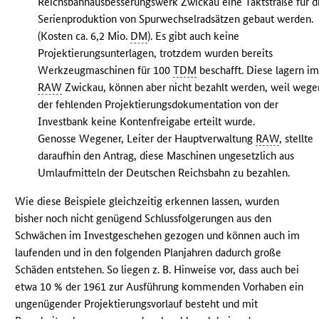
Reichsbahnausbesserungswerk Zwickau eine Taktstraße für d
Serienproduktion von Spurwechselradsätzen gebaut werden.
(Kosten ca. 6,2 Mio.
DM
). Es gibt auch keine
Projektierungsunterlagen, trotzdem wurden bereits
Werkzeugmaschinen für 100
TDM
beschafft. Diese lagern i
RAW
Zwickau, können aber nicht bezahlt werden, weil wege
der fehlenden Projektierungsdokumentation von der
Investbank keine Kontenfreigabe erteilt wurde.
Genosse Wegener, Leiter der Hauptverwaltung
RAW
, stellte
daraufhin den Antrag, diese Maschinen ungesetzlich aus
Umlaufmitteln der Deutschen Reichsbahn zu bezahlen.
Wie diese Beispiele gleichzeitig erkennen lassen, wurden
bisher noch nicht genügend Schlussfolgerungen aus den
Schwächen im Investgeschehen gezogen und können auch im
laufenden und in den folgenden Planjahren dadurch große
Schäden entstehen. So liegen z. B. Hinweise vor, dass auch bei
etwa 10 % der 1961 zur Ausführung kommenden Vorhaben ein
ungenügender Projektierungsvorlauf besteht und mit