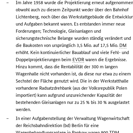
–
Im Jahre 1958 wurde die Projektierung erneut aufgenommen
obwohl auch zu diesem Zeitpunkt weder über den Bahnhof
Lichtenberg, noch über das Werkstattgebäude die Entwicklu
und Aufgaben bekannt waren. Es entstanden immer neue
Forderungen; Technologie, Gleisanlagen und
sicherungstechnische Belange wurden ständig verändert und
die Baukosten von ursprünglich 3,5 Mio. auf 17,5 Mio.
DM
erhöht. Kein kontinuierlicher Bauablauf und viele Fehl- und
Doppelprojektierungen beim
EVDR
waren die Ergebnisse.
Hinzu kommt, dass die Rentabilität der 300 m langen
Wagenhalle nicht vorhanden ist, da diese nur etwa zu einem
Sechstel der Fläche genutzt wird. Die in der Werkstatthalle
vorhandene Radsatzdrehbank (aus der Volksrepublik Polen
importiert) kann aufgrund unzureichender Kapazität der
bestehenden Gleisanlagen nur zu 25 % bis 30 % ausgelastet
werden.
–
In einer Aufgabenstellung der Verwaltung Wagenwirtschaft
der Reichsbahndirektion (bd) Berlin für eine
Wagenbehandlungsanlage in Pankow waren 900
TDM