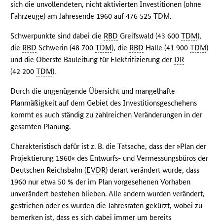
sich die unvollendeten, nicht aktivierten Investitionen (ohne
Fahrzeuge) am Jahresende 1960 auf 476 525
TDM
.
Schwerpunkte sind dabei die
RBD
Greifswald (43 600
TDM
),
die
RBD
Schwerin (48 700
TDM
), die
RBD
Halle (41 900
TDM
)
und die Oberste Bauleitung für Elektrifizierung der
DR
(42 200
TDM
).
Durch die ungenügende Übersicht und mangelhafte
Planmäßigkeit auf dem Gebiet des Investitionsgeschehens
kommt es auch ständig zu zahlreichen Veränderungen in der
gesamten Planung.
Charakteristisch dafür ist z. B. die Tatsache, dass der »Plan der
Projektierung 1960« des Entwurfs- und Vermessungsbüros der
Deutschen Reichsbahn (
EVDR
) derart verändert wurde, dass
1960 nur etwa 50 % der im Plan vorgesehenen Vorhaben
unverändert bestehen blieben. Alle andern wurden verändert,
gestrichen oder es wurden die Jahresraten gekürzt, wobei zu
bemerken ist, dass es sich dabei immer um bereits