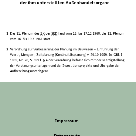
der ihm unterstellten Außenhandelsorgane
Das 11. Plenum des
ZK
der
SED
fand vom 15. bis 17.12.1960, das 12. Plenum
vom 16. bis 19.3.1961 statt.
Verordnung zur Verbesserung der Planung im Bauwesen – Einführung der
Wert-, Mengen-, Zeitplanung (Kontinuitätsplanung) v. 29.10.1959. In:
GBl.
I
1959, Nr. 70, S. 899 f. § 4 der Verordnung befasst sich mit der »Fertigstellung
der Vorplanungsunterlagen und der Investitionsprojekte und Übergabe der
Aufbereitungsunterlagen«.
Impressum
Datenschutz