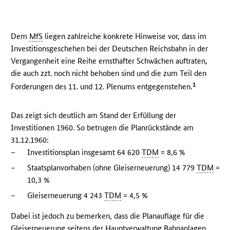
Dem
MfS
liegen zahlreiche konkrete Hinweise vor, dass im
Investitionsgeschehen bei der Deutschen Reichsbahn in der
Vergangenheit eine Reihe ernsthafter Schwächen auftraten,
die auch zzt. noch nicht behoben sind und die zum Teil den
1
Forderungen des 11. und 12. Plenums entgegenstehen.
Das zeigt sich deutlich am Stand der Erfüllung der
Investitionen 1960. So betrugen die Planrückstände am
31.12.1960:
–
Investitionsplan insgesamt 64 620
TDM
= 8,6 %
–
Staatsplanvorhaben (ohne Gleiserneuerung) 14 779
TDM
=
10,3 %
–
Gleiserneuerung 4 243
TDM
= 4,5 %
Dabei ist jedoch zu bemerken, dass die Planauflage für die
Gleiserneuerung seitens der Hauptverwaltung Bahnanlagen,