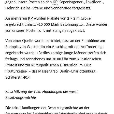
gegen unsere Posten an den
KP
Kopenhagener-, Invaliden-,
Heinrich-Heine-Straße und Sonnenallee fortgesetzt.
An mehreren
KP
wurden Plakate von 2 × 2 m Größe
angebracht. Inhalt: »10 000 Mark Belohnung …«. Diese wurden
von unseren Posten z. T. mit Stangen abgekratzt.
Von einer Quelle wurde berichtet, dass an der Filmbühne am
Steinplatz in Westberlin ein Anschlag mit der Aufforderung
angebracht wurde: »Berlins zornige junge Männer treffen sich
freitags und sonnabends um 20.00 Uhr zum künstlerischen
Protest und zur kulturpolitischen Diskussion im Club
›Kulturkeller‹ – das Massengrab, Berlin-Charlottenburg,
Schillerstr. 40.«
Einschätzung der takt. Handlungen der westl.
Besatzungsmächte
Die takt. Handlungen der Besatzungsmächte an der
Staatsgrenze im Stadtgebiet von Westberlin sind erneut durch