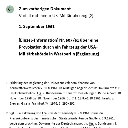
Zum vorherigen Dokument
Vorfall mit einem US-Militärfahrzeug (2)
1. September 1961
[Einzel-Information] Nr. 507/61 über eine
Provokation durch ein Fahrzeug der
USA
-
Militärbehörde in Westberlin [Ergänzung]
Erklärung der Regierung der
UdSSR
zur Wiederaufnahme von
Kernwaffenversuchen v. 30.8.1961. In Auszügen abgedruckt in: Dokumente zur
Deutschlandpolitik.
Hg.
v. Bundesmin. f. Innerdt. Beziehungen. Reihe 4. Vom 10.
November 1958 bis 30. November 1966. Bd. 7,1. 12.8.–1.10.1961, bearb. v.
Biewer, Gisela. Frankfurt/M. 1976, S. 290–292.
Vgl. u. a. Erklärung von
US
-Präsident Kennedy v. 5.9.1961 sowie die
Pressekonferenz des französischen Staatspräsidenten de Gaulle v. 5.9.1961;
beide abgedruckt in: Dokumente zur Deutschlandpolitik.
Hg.
v. Bundesmin. f.