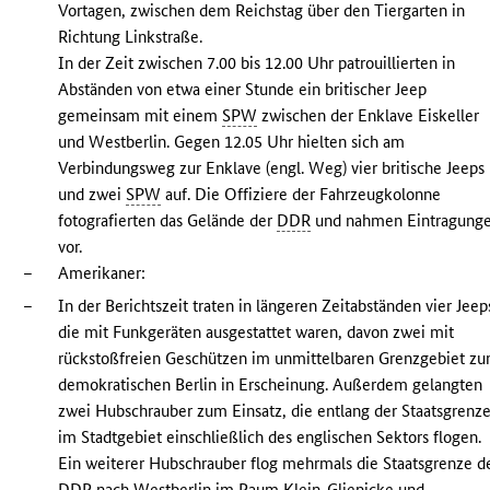
Vortagen, zwischen dem Reichstag über den Tiergarten in
Richtung Linkstraße.
In der Zeit zwischen 7.00 bis 12.00 Uhr patrouillierten in
Abständen von etwa einer Stunde ein britischer Jeep
gemeinsam mit einem
SPW
zwischen der Enklave Eiskeller
und Westberlin. Gegen 12.05 Uhr hielten sich am
Verbindungsweg zur Enklave (engl. Weg) vier britische Jeeps
und zwei
SPW
auf. Die Offiziere der Fahrzeugkolonne
fotografierten das Gelände der
DDR
und nahmen Eintragung
vor.
–
Amerikaner:
–
In der Berichtszeit traten in längeren Zeitabständen vier Jeep
die mit Funkgeräten ausgestattet waren, davon zwei mit
rückstoßfreien Geschützen im unmittelbaren Grenzgebiet z
demokratischen Berlin in Erscheinung. Außerdem gelangten
zwei Hubschrauber zum Einsatz, die entlang der Staatsgrenz
im Stadtgebiet einschließlich des englischen Sektors flogen.
Ein weiterer Hubschrauber flog mehrmals die Staatsgrenze d
DDR
nach Westberlin im Raum Klein-Glienicke und