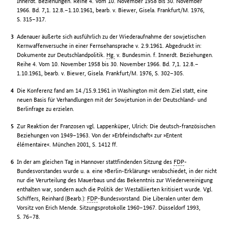
Innerdt. Beziehungen. Reihe 4. Vom 10. November 1958 bis 30. November
1966. Bd. 7,1. 12.8.–1.10.1961, bearb. v. Biewer, Gisela. Frankfurt/M. 1976,
S. 315–317.
Adenauer äußerte sich ausführlich zu der Wiederaufnahme der sowjetischen
Kernwaffenversuche in einer Fernsehansprache v. 2.9.1961. Abgedruckt in:
Dokumente zur Deutschlandpolitik.
Hg.
v. Bundesmin. f. Innerdt. Beziehungen.
Reihe 4. Vom 10. November 1958 bis 30. November 1966. Bd. 7,1. 12.8.–
1.10.1961, bearb. v. Biewer, Gisela. Frankfurt/M. 1976, S. 302–305.
Die Konferenz fand am 14./15.9.1961 in Washington mit dem Ziel statt, eine
neuen Basis für Verhandlungen mit der Sowjetunion in der Deutschland- und
Berlinfrage zu erzielen.
Zur Reaktion der Franzosen vgl. Lappenküper, Ulrich: Die deutsch-französischen
Beziehungen von 1949–1963. Von der »Erbfeindschaft« zur »Entent
élémentaire«. München 2001, S. 1412 ff.
In der am gleichen Tag in Hannover stattfindenden Sitzung des
FDP
-
Bundesvorstandes wurde u. a. eine »Berlin-Erklärung« verabschiedet, in der nicht
nur die Verurteilung des Mauerbaus und das Bekenntnis zur Wiedervereinigung
enthalten war, sondern auch die Politik der Westalliierten kritisiert wurde. Vgl.
Schiffers, Reinhard (Bearb.):
FDP
-Bundesvorstand. Die Liberalen unter dem
Vorsitz von Erich Mende. Sitzungsprotokolle 1960–1967. Düsseldorf 1993,
S. 76–78.