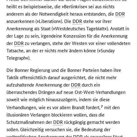
heißt es beispielsweise, die »Berlinkrise« sei aus nichts
anderem als der Notwendigkeit heraus entstanden, die
DDR
anzuerkennen (»Liberation«). Die
DDR
stehe vor ihrer
Anerkennung als Staat (»Westdeutsches Tageblatt«). Anstatt in
der Lage zu sein, irgendeine Konzession für die Anerkennung
der
DDR
zu verlangen, stehe der Westen vor einer vollendeten
Tatsache, an der er nichts mehr ändern könne (»Sunday
Telegraph«).
Die Bonner Regierung und die Bonner Parteien haben ihre
Taktik offensichtlich darauf ausgerichtet, die nicht mehr
aufzuhaltende Anerkennung der
DDR
durch ein
überraschendes Drängen auf neue Ost-West-Verhandlungen
soweit wie möglich hinauszuzögern, indem sie diese
7
Verhandlungen, wie es vor allem Brandt fordert,
mit den
illusionären Verlangen blockieren wollen, dass die
Schutzmaßnahmen der
DDR
rückgängig gemacht werden
sollen. Gleichzeitig versuchen sie, die Bedeutung der
weltpolitischen Anerkennung der
DDR
als souveräner Staat