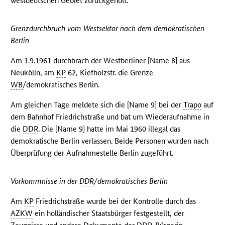
westdeutschen Gebiet zurückgeholt.
Grenzdurchbruch vom Westsektor nach dem demokratischen
Berlin
Am 1.9.1961 durchbrach der Westberliner [Name 8] aus
Neukölln, am
KP
62, Kiefholzstr. die Grenze
WB
/demokratisches Berlin.
Am gleichen Tage meldete sich die [Name 9] bei der
Trapo
auf
dem Bahnhof Friedrichstraße und bat um Wiederaufnahme in
die
DDR
. Die [Name 9] hatte im Mai 1960 illegal das
demokratische Berlin verlassen. Beide Personen wurden nach
Überprüfung der Aufnahmestelle Berlin zugeführt.
Vorkommnisse in der
DDR
/demokratisches Berlin
Am
KP
Friedrichstraße wurde bei der Kontrolle durch das
AZKW
ein holländischer Staatsbürger festgestellt, der