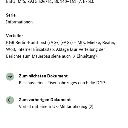
BStU
,
MfS
,
ZAIG
526/61, Bl. 140–151 (7. Expl.).
Serie
Informationen.
Verteiler
KGB
Berlin-Karlshorst (»
AG
«) (»
AG
«) –
MfS
: Mielke, Beater,
Wolf, interner Einsatzstab, Ablage (Zur Verteilung der
Berichte zum Mauerbau siehe auch
→ Einleitung
).
Zum nächsten Dokument
Beschuss eines Eisenbahnzuges durch die DGP
Zum vorherigen Dokument
Vorfall mit einem US-Militärfahrzeug (2)