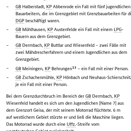
–
GB
Halberstadt,
KP
Abbenrode ein Fall mit fünf jugendlichen
Bauarbeitern, die im Grenzgebiet mit Grenzbauarbeiten für d
DGP
beschäftigt waren.
–
GB
Mühlhausen,
KP
Austenfelde ein Fall mit einem
LPG
-
Bauern aus dem Grenzgebiet.
–
GB
Dermbach,
KP
Buttlar und Wiesenfeld – zwei Fälle mit
zwei Mähdrescherfahrern und einem Jugendlichen aus dem
Grenzgebiet.
–
13
GB
Meiningen,
KP
Behrungen
– ein Fall mit einer Person.
–
GB
Zschachenmühle,
KP
Hönbach und Neuhaus-Schierschnit
je ein Fall mit einer Person.
Bei dem Grenzdurchbruch im Bereich der
GB
Dermbach,
KP
Wiesenfeld handelt es sich um den Jugendlichen [Name 7] aus
dem Grenzort Geisa, der mit seinem Motorrad flüchtete. 6 m
auf westlichem Gebiet stürzte er und ließ die Maschine liegen.
Das Motorrad wurde durch eine
Uffz.
-Streife vom