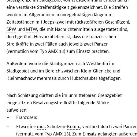
eine verstärkte Streifentätigkeit gekennzeichnet. Die Streifen
wurden im Allgemeinen in unregelmäßigen längeren
Zeitabständen mit Jeeps (zwei mit rückstoßfreien Geschützen),
SPW
und
MTW
, die mit Nachrichtenmitteln ausgestattet sind,
durchgeführt. Hervorzuheben ist, dass die französischen
Streitkräfte in zwei Fällen auch jeweils zwei Panzer
(vermutlich vom Typ AMX 13) zum Einsatz brachten.
Außerdem wurde die Staatsgrenze nach Westberlin im
Stadtgebiet und im Bereich zwischen Klein-Glienicke und
Kleinmachnow mehrmals durch Hubschrauber abgeflogen.
Nach Schätzung dürften die im unmittelbaren Grenzgebiet
eingesetzten Besatzungsstreitkräfte folgende Stärke
aufweisen:
–
Franzosen:
–
Etwa eine
mot.
Schützen-
Komp.
, verstärkt durch zwei Panzer
(vermutl. vom Typ AMX 13). Zum Einsatz gelangten außerde