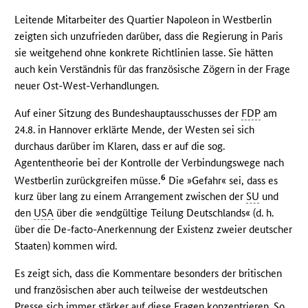
Leitende Mitarbeiter des Quartier Napoleon in Westberlin
zeigten sich unzufrieden darüber, dass die Regierung in Paris
sie weitgehend ohne konkrete Richtlinien lasse. Sie hätten
auch kein Verständnis für das französische Zögern in der Frage
neuer Ost-West-Verhandlungen.
Auf einer Sitzung des Bundeshauptausschusses der
FDP
am
24.8. in Hannover erklärte Mende, der Westen sei sich
durchaus darüber im Klaren, dass er auf die sog.
Agententheorie bei der Kontrolle der Verbindungswege nach
6
Westberlin zurückgreifen müsse.
Die »Gefahr« sei, dass es
kurz über lang zu einem Arrangement zwischen der
SU
und
den
USA
über die »endgültige Teilung Deutschlands« (d. h.
über die De-facto-Anerkennung der Existenz zweier deutscher
Staaten) kommen wird.
Es zeigt sich, dass die Kommentare besonders der britischen
und französischen aber auch teilweise der westdeutschen
Presse sich immer stärker auf diese Fragen konzentrieren. So