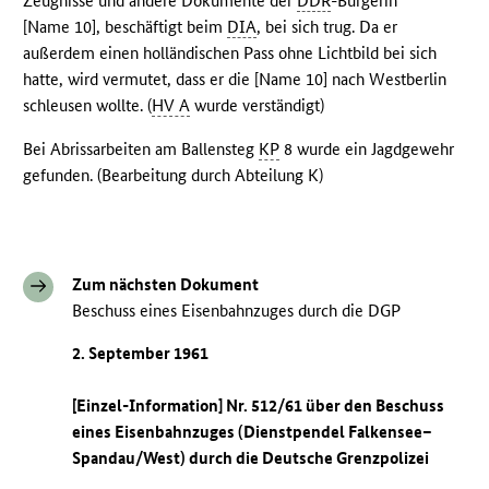
Zeugnisse und andere Dokumente der
DDR
-Bürgerin
[Name 10], beschäftigt beim
DIA
, bei sich trug. Da er
außerdem einen holländischen Pass ohne Lichtbild bei sich
hatte, wird vermutet, dass er die [Name 10] nach Westberlin
schleusen wollte. (
HV A
wurde verständigt)
Bei Abrissarbeiten am Ballensteg
KP
8 wurde ein Jagdgewehr
gefunden. (Bearbeitung durch Abteilung K)
Zum nächsten Dokument
Beschuss eines Eisenbahnzuges durch die DGP
2. September 1961
[Einzel-Information] Nr. 512/61 über den Beschuss
eines Eisenbahnzuges (Dienstpendel Falkensee–
Spandau/West) durch die Deutsche Grenzpolizei