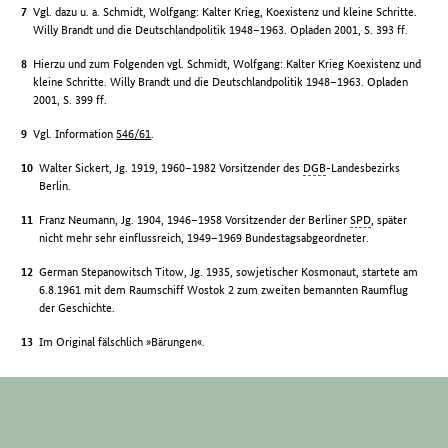
Vgl. dazu u. a. Schmidt, Wolfgang: Kalter Krieg, Koexistenz und kleine Schritte.
Willy Brandt und die Deutschlandpolitik 1948–1963. Opladen 2001, S. 393 ff.
Hierzu und zum Folgenden vgl. Schmidt, Wolfgang: Kalter Krieg Koexistenz und
kleine Schritte. Willy Brandt und die Deutschlandpolitik 1948–1963. Opladen
2001, S. 399 ff.
Vgl. Information
546/61
.
Walter Sickert, Jg. 1919, 1960–1982 Vorsitzender des
DGB
-Landesbezirks
Berlin.
Franz Neumann, Jg. 1904, 1946–1958 Vorsitzender der Berliner
SPD
, später
nicht mehr sehr einflussreich, 1949–1969 Bundestagsabgeordneter.
German Stepanowitsch Titow, Jg. 1935, sowjetischer Kosmonaut, startete am
6.8.1961 mit dem Raumschiff Wostok 2 zum zweiten bemannten Raumflug
der Geschichte.
Im Original fälschlich »Bärungen«.