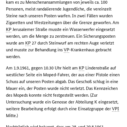
kam es zu Menschenansammlungen von jeweils ca. 100
Personen, meist randalierende Jugendliche, die vereinzelt
Steine nach unseren Posten warfen. In zwei Fällen wurden
Zigaretten und Westzeitungen über die Grenze geworfen. Am
KP
Jerusalemer Straße musste ein Wasserwerfer eingesetzt
werden, um die Menge zu zerstreuen. Ein Sicherungsposten
wurde am
KP
27 durch Steinwurf am rechten Auge verletzt
und musste zur Behandlung ins
VP
-Krankenhaus gebracht
werden.
Am 1.9.1961, gegen 10.30 Uhr hielt am
KP
Lindenstraße auf
westlicher Seite ein Moped-Fahrer, der aus einer Pistole einen
Schuss auf unseren Posten abgab. Das Geschoß schlug in eine
Mauer ein, der Posten wurde nicht verletzt. Das Kennzeichen
des Mopeds konnte nicht festgestellt werden. (Zur
Untersuchung wurde ein Genosse der Abteilung K eingesetzt,
weitere Bearbeitung erfolgt durch eine Einsatzgruppe der
VPI
Mitte.)
Nachträglich wird bekannt, dass am 28. und 29.8.1961