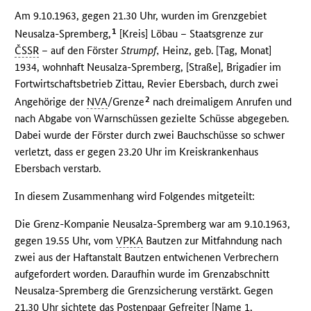
Am 9.10.1963, gegen 21.30 Uhr, wurden im Grenzgebiet
1
Neusalza-Spremberg,
[Kreis] Löbau – Staatsgrenze zur
ČSSR
– auf den Förster
Strumpf,
Heinz, geb. [Tag, Monat]
1934, wohnhaft Neusalza-Spremberg, [Straße], Brigadier im
Fortwirtschaftsbetrieb Zittau, Revier Ebersbach, durch zwei
2
Angehörige der
NVA
/Grenze
nach dreimaligem Anrufen und
nach Abgabe von Warnschüssen gezielte Schüsse abgegeben.
Dabei wurde der Förster durch zwei Bauchschüsse so schwer
verletzt, dass er gegen 23.20 Uhr im Kreiskrankenhaus
Ebersbach verstarb.
In diesem Zusammenhang wird Folgendes mitgeteilt:
Die Grenz-Kompanie Neusalza-Spremberg war am 9.10.1963,
gegen 19.55 Uhr, vom
VPKA
Bautzen zur Mitfahndung nach
zwei aus der Haftanstalt Bautzen entwichenen Verbrechern
aufgefordert worden. Daraufhin wurde im Grenzabschnitt
Neusalza-Spremberg die Grenzsicherung verstärkt. Gegen
21.30 Uhr sichtete das Postenpaar Gefreiter [Name 1,