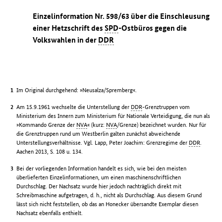
Einzelinformation Nr. 598/63 über die Einschleusung
einer Hetzschrift des
SPD
-Ostbüros gegen die
Volkswahlen in der
DDR
Im Original durchgehend: »Neusalza/Spremberg«.
Am 15.9.1961 wechselte die Unterstellung der
DDR
-Grenztruppen vom
Ministerium des Innern zum Ministerium für Nationale Verteidigung, die nun als
»Kommando Grenze der
NVA
« (kurz:
NVA
/Grenze) bezeichnet wurden. Nur für
die Grenztruppen rund um Westberlin galten zunächst abweichende
Unterstellungsverhältnisse. Vgl. Lapp, Peter Joachim: Grenzregime der
DDR
.
Aachen 2013, S. 108 u. 134.
Bei der vorliegenden Information handelt es sich, wie bei den meisten
überlieferten Einzelinformationen, um einen maschinenschriftlichen
Durchschlag. Der Nachsatz wurde hier jedoch nachträglich direkt mit
Schreibmaschine aufgetragen, d. h., nicht als Durchschlag. Aus diesem Grund
lässt sich nicht feststellen, ob das an Honecker übersandte Exemplar diesen
Nachsatz ebenfalls enthielt.