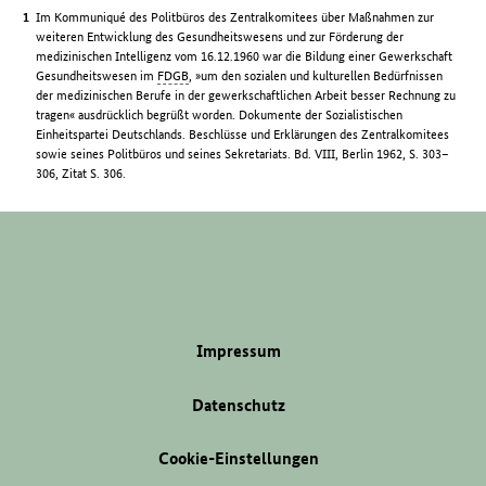
Im Kommuniqué des Politbüros des Zentralkomitees über Maßnahmen zur
weiteren Entwicklung des Gesundheitswesens und zur Förderung der
medizinischen Intelligenz vom 16.12.1960 war die Bildung einer Gewerkschaft
Gesundheitswesen im
FDGB
, »um den sozialen und kulturellen Bedürfnissen
der medizinischen Berufe in der gewerkschaftlichen Arbeit besser Rechnung zu
tragen« ausdrücklich begrüßt worden. Dokumente der Sozialistischen
Einheitspartei Deutschlands. Beschlüsse und Erklärungen des Zentralkomitees
sowie seines Politbüros und seines Sekretariats. Bd. VIII, Berlin 1962, S. 303–
306, Zitat S. 306.
Impressum
Datenschutz
Cookie-Einstellungen