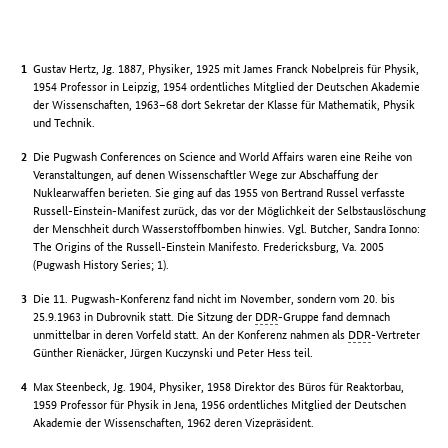
Gustav Hertz, Jg. 1887, Physiker, 1925 mit James Franck Nobelpreis für Physik,
1954 Professor in Leipzig, 1954 ordentliches Mitglied der Deutschen Akademie
der Wissenschaften, 1963–68 dort Sekretar der Klasse für Mathematik, Physik
und Technik.
Die Pugwash Conferences on Science and World Affairs waren eine Reihe von
Veranstaltungen, auf denen Wissenschaftler Wege zur Abschaffung der
Nuklearwaffen berieten. Sie ging auf das 1955 von Bertrand Russel verfasste
Russell-Einstein-Manifest zurück, das vor der Möglichkeit der Selbstauslöschung
der Menschheit durch Wasserstoffbomben hinwies. Vgl. Butcher, Sandra Ionno:
The Origins of the Russell-Einstein Manifesto. Fredericksburg, Va. 2005
(Pugwash History Series; 1).
Die 11. Pugwash-Konferenz fand nicht im November, sondern vom 20. bis
25.9.1963 in Dubrovnik statt. Die Sitzung der
DDR
-Gruppe fand demnach
unmittelbar in deren Vorfeld statt. An der Konferenz nahmen als
DDR
-Vertreter
Günther Rienäcker, Jürgen Kuczynski und Peter Hess teil.
Max Steenbeck, Jg. 1904, Physiker, 1958 Direktor des Büros für Reaktorbau,
1959 Professor für Physik in Jena, 1956 ordentliches Mitglied der Deutschen
Akademie der Wissenschaften, 1962 deren Vizepräsident.