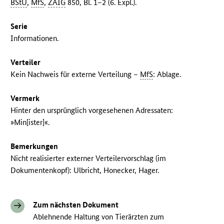
BStU
,
MfS
,
ZAIG
850, Bl. 1–2 (6. Expl.).
Serie
Informationen.
Verteiler
Kein Nachweis für externe Verteilung –
MfS
: Ablage.
Vermerk
Hinter den ursprünglich vorgesehenen Adressaten:
»Min[ister]«.
Bemerkungen
Nicht realisierter externer Verteilervorschlag (im
Dokumentenkopf): Ulbricht, Honecker, Hager.
Zum nächsten Dokument
Ablehnende Haltung von Tierärzten zum