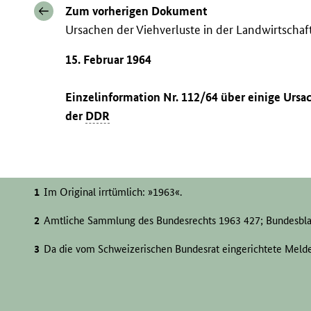
Zum vorherigen Dokument
Ursachen der Viehverluste in der Landwirtscha
15. Februar 1964
Einzelinformation Nr. 112/64 über einige Ursa
der
DDR
Im Original irrtümlich: »1963«.
Amtliche Sammlung des Bundesrechts 1963 427; Bundesblat
Da die vom Schweizerischen Bundesrat eingerichtete Meldes
Franken verfügen konnte, die ihnen von den Banken ohne j
wurden, blieb der Ertrag weit hinter den von den Opfern d
eingetretenen Staaten erhobenen Ansprüchen zurück. Nicht 