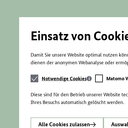
Direkt
zum
Seiteninhalt
springen
Einsatz von Cooki
Damit Sie unsere Website optimal nutzen könn
dienen der anonymen Webanalyse oder ermögl
Notwendige
Matomo
Notwendige Cookies
Matomo W
Cookies
Webstatistik
Diese sind für den Betrieb unserer Website t
Ihres Besuchs automatisch gelöscht werden.
Alle Cookies zulassen
Auswah