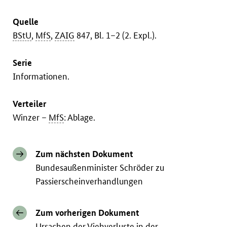
Quelle
BStU
,
MfS
,
ZAIG
847, Bl. 1–2 (2. Expl.).
Serie
Informationen.
Verteiler
Winzer –
MfS
: Ablage.
Zum nächsten Dokument
Bundesaußenminister Schröder zu
Passierscheinverhandlungen
Zum vorherigen Dokument
Ursachen der Viehverluste in der