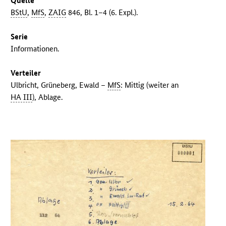
Quelle
BStU
,
MfS
,
ZAIG
846, Bl. 1–4 (6. Expl.).
Serie
Informationen.
Verteiler
Ulbricht, Grüneberg, Ewald –
MfS
: Mittig (weiter an
HA III
), Ablage.