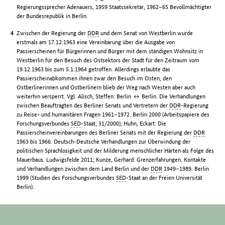
Regierungssprecher Adenauers, 1959 Staatssekretär, 1962–65 Bevollmächtigter
der Bundesrepublik in Berlin.
Zwischen der Regierung der
DDR
und dem Senat von Westberlin wurde
erstmals am 17.12.1963 eine Vereinbarung über die Ausgabe von
Passierscheinen für Bürgerinnen und Bürger mit dem ständigen Wohnsitz in
Westberlin für den Besuch des Ostsektors der Stadt für den Zeitraum vom
19.12.1963 bis zum 5.1.1964 getroffen. Allerdings erlaubte das
Passierscheinabkommen ihnen zwar den Besuch im Osten, den
Ostberlinerinnen und Ostberlinern blieb der Weg nach Westen aber auch
weiterhin versperrt. Vgl. Alisch, Steffen: Berlin ↔ Berlin. Die Verhandlungen
zwischen Beauftragten des Berliner Senats und Vertretern der
DDR
-Regierung
zu Reise- und humanitären Fragen 1961–1972. Berlin 2000 (Arbeitspapiere des
Forschungsverbundes
SED
-Staat; 31/2000); Huhn, Eckart: Die
Passierscheinvereinbarungen des Berliner Senats mit der Regierung der
DDR
1963 bis 1966. Deutsch-Deutsche Verhandlungen zur Überwindung der
politischen Sprachlosigkeit und der Milderung menschlicher Härten als Folge des
Mauerbaus. Ludwigsfelde 2011; Kunze, Gerhard: Grenzerfahrungen. Kontakte
und Verhandlungen zwischen dem Land Berlin und der
DDR
1949–1989. Berlin
1999 (Studien des Forschungsverbundes
SED
-Staat an der Freien Universität
Berlin).