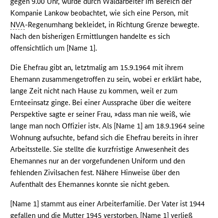
gegen 9.00 Uhr, wurde durch Waldarbeiter im Bereich der
Kompanie Lankow beobachtet, wie sich eine Person, mit
NVA
-Regenumhang bekleidet, in Richtung Grenze bewegte.
Nach den bisherigen Ermittlungen handelte es sich
offensichtlich um [Name 1].
Die Ehefrau gibt an, letztmalig am 15.9.1964 mit ihrem
Ehemann zusammengetroffen zu sein, wobei er erklärt habe,
lange Zeit nicht nach Hause zu kommen, weil er zum
Ernteeinsatz ginge. Bei einer Aussprache über die weitere
Perspektive sagte er seiner Frau, »dass man nie weiß, wie
lange man noch Offizier ist«. Als [Name 1] am 18.9.1964 seine
Wohnung aufsuchte, befand sich die Ehefrau bereits in ihrer
Arbeitsstelle. Sie stellte die kurzfristige Anwesenheit des
Ehemannes nur an der vorgefundenen Uniform und den
fehlenden Zivilsachen fest. Nähere Hinweise über den
Aufenthalt des Ehemannes konnte sie nicht geben.
[Name 1] stammt aus einer Arbeiterfamilie. Der Vater ist 1944
gefallen und die Mutter 1945 verstorben. [Name 1] verließ