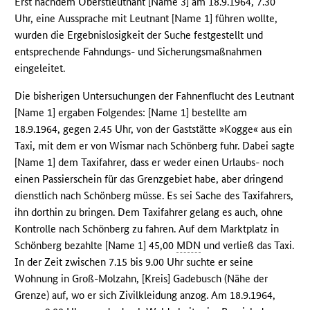
Erst nachdem Oberstleutnant [Name 3] am 18.9.1964, 7.30
Uhr, eine Aussprache mit Leutnant [Name 1] führen wollte,
wurden die Ergebnislosigkeit der Suche festgestellt und
entsprechende Fahndungs- und Sicherungsmaßnahmen
eingeleitet.
Die bisherigen Untersuchungen der Fahnenflucht des Leutnant
[Name 1] ergaben Folgendes: [Name 1] bestellte am
18.9.1964, gegen 2.45 Uhr, von der Gaststätte »Kogge« aus ein
Taxi, mit dem er von Wismar nach Schönberg fuhr. Dabei sagte
[Name 1] dem Taxifahrer, dass er weder einen Urlaubs- noch
einen Passierschein für das Grenzgebiet habe, aber dringend
dienstlich nach Schönberg müsse. Es sei Sache des Taxifahrers,
ihn dorthin zu bringen. Dem Taxifahrer gelang es auch, ohne
Kontrolle nach Schönberg zu fahren. Auf dem Marktplatz in
Schönberg bezahlte [Name 1] 45,00
MDN
und verließ das Taxi.
In der Zeit zwischen 7.15 bis 9.00 Uhr suchte er seine
Wohnung in Groß-Molzahn, [Kreis] Gadebusch (Nähe der
Grenze) auf, wo er sich Zivilkleidung anzog. Am 18.9.1964,