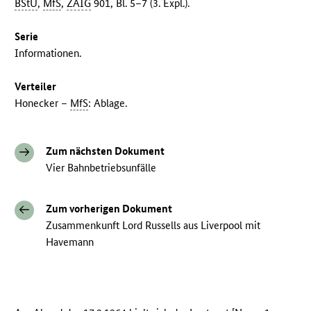
BStU
,
MfS
,
ZAIG
901, Bl. 5–7 (3. Expl.).
Serie
Informationen.
Verteiler
Honecker –
MfS
: Ablage.
Zum nächsten Dokument
Vier Bahnbetriebsunfälle
Zum vorherigen Dokument
Zusammenkunft Lord Russells aus Liverpool mit
Havemann