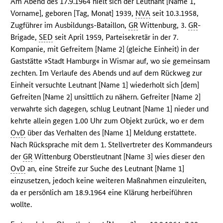
Am Abend des 17.9.1964 hielt sich der Leutnant [Name 1,
Vorname], geboren [Tag, Monat] 1939,
NVA
seit 10.3.1958,
Zugführer im Ausbildungs-Bataillon,
GR
Wittenburg, 3.
GR
-
Brigade,
SED
seit April 1959, Parteisekretär in der 7.
Kompanie, mit Gefreitem [Name 2] (gleiche Einheit) in der
Gaststätte »Stadt Hamburg« in Wismar auf, wo sie gemeinsam
zechten. Im Verlaufe des Abends und auf dem Rückweg zur
Einheit versuchte Leutnant [Name 1] wiederholt sich [dem]
Gefreiten [Name 2] unsittlich zu nähern. Gefreiter [Name 2]
verwahrte sich dagegen, schlug Leutnant [Name 1] nieder und
kehrte allein gegen 1.00 Uhr zum Objekt zurück, wo er dem
OvD
über das Verhalten des [Name 1] Meldung erstattete.
Nach Rücksprache mit dem 1. Stellvertreter des Kommandeurs
der
GR
Wittenburg Oberstleutnant [Name 3] wies dieser den
OvD
an, eine Streife zur Suche des Leutnant [Name 1]
einzusetzen, jedoch keine weiteren Maßnahmen einzuleiten,
da er persönlich am 18.9.1964 eine Klärung herbeiführen
wollte.