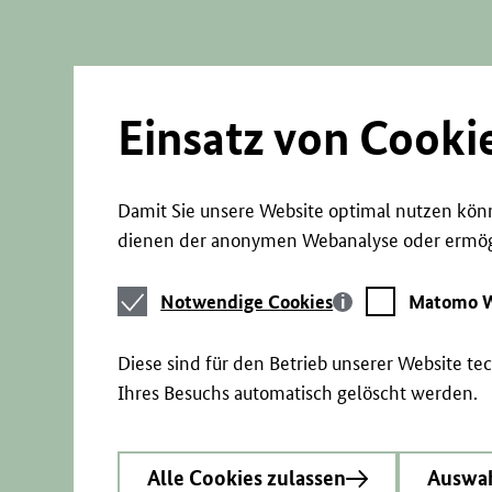
Direkt
zum
Seiteninhalt
springen
Einsatz von Cooki
Damit Sie unsere Website optimal nutzen könn
dienen der anonymen Webanalyse oder ermögl
Notwendige
Matomo
Notwendige Cookies
Matomo W
Cookies
Webstatistik
Diese sind für den Betrieb unserer Website t
Ihres Besuchs automatisch gelöscht werden.
Alle Cookies zulassen
Auswah