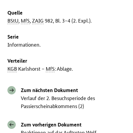
Quelle
BStU
,
MfS
,
ZAIG
982, Bl. 3–4 (2. Expl.).
Serie
Informationen.
Verteiler
KGB
Karlshorst –
MfS
: Ablage.
Zum nächsten Dokument
Verlauf der 2. Besuchsperiode des
Passierscheinabkommens (2)
Zum vorherigen Dokument
Reaktionen auf das Auftreten Wolf