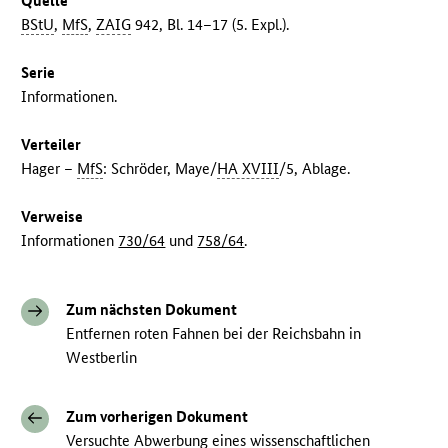
Quelle
BStU
,
MfS
,
ZAIG
942, Bl. 14–17 (5. Expl.).
Serie
Informationen.
Verteiler
Hager –
MfS
: Schröder, Maye/
HA XVIII
/5, Ablage.
Verweise
Informationen
730/64
und
758/64
.
Zum nächsten Dokument
Entfernen roten Fahnen bei der Reichsbahn in
Westberlin
Zum vorherigen Dokument
Versuchte Abwerbung eines wissenschaftlichen