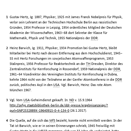
Gustav Hertz, Jg. 1887, Physiker, 1925 mit James Franck Nobelpreis für Physik,
verlor sein Lehramt an der Technischen Hochschule Berlin aus rassistischen
Gründen, 1954 Professor in Leipzig, 1954 ordentliches Mitglied der Deutschen
Akademie der Wissenschaften, 1963–68 dort Sekretar der Klasse für
Mathematik, Physik und Technik, 1955 Nationalpreis der
DDR
.
Heinz Barwich, Jg. 1911, Physiker, 1934 Promotion bei Gustav Hertz, bleibt
Mitarbeiter bei Hertz nach dessen Entfernung aus dem Hochschuldienst, 1945–
55 mit Hertz Forschungen im sowjetischen Atomwaffenprogramm, 1953
Stalinpreis, 1956 Professor für Reaktortechnik an der
TH
Dresden, Direktor des
Zentralinstituts für Kernforschung in Rossendorf, 1959 Nationalpreis der
DDR
,
1961–64 Vizedirektor des Vereinigten Instituts für Kernforschung in Dubna,
kehrte 1964 nicht von der Teilnahme an der Genfer Atomkonferenz in die
DDR
zurück, politisches Asyl in den
USA
. Vgl. Barwich, Heinz: Das rote Atom.
München 1967.
Vgl. Vom
USA
-Geheimdienst gekauft. In:
ND
v. 15.9.1964
http://zefys.staatsbibliothek-berlin.de/ddr-presse/ergebnisanzeige/?
purl=SNP2532889X-19640915-0-4-134-0
(26.1.2017).
Die Quelle, auf die sich das
MfS
bezieht, konnte nicht ermittelt werden. In der
Tat ist Barwich, wie er in seinen Erinnerungen schrieb, 1945 freiwillig mit
Gustav Hertz in die
UdSSR
gegangen: »Ich war 33 Jahre alt, verheiratet, hatte