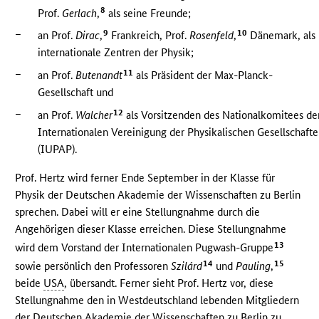
8
Prof.
Gerlach
,
als seine Freunde;
–
9
10
an Prof.
Dirac
,
Frankreich, Prof.
Rosenfeld
,
Dänemark, als
internationale Zentren der Physik;
–
11
an Prof.
Butenandt
als Präsident der Max-Planck-
Gesellschaft und
–
12
an Prof.
Walcher
als Vorsitzenden des Nationalkomitees de
Internationalen Vereinigung der Physikalischen Gesellschaft
(IUPAP).
Prof. Hertz wird ferner Ende September in der Klasse für
Physik der Deutschen Akademie der Wissenschaften zu Berlin
sprechen. Dabei will er eine Stellungnahme durch die
Angehörigen dieser Klasse erreichen. Diese Stellungnahme
13
wird dem Vorstand der Internationalen Pugwash-Gruppe
14
15
sowie persönlich den Professoren
Szilárd
und
Pauling
,
beide
USA
, übersandt. Ferner sieht Prof. Hertz vor, diese
Stellungnahme den in Westdeutschland lebenden Mitgliedern
der Deutschen Akademie der Wissenschaften zu Berlin zu