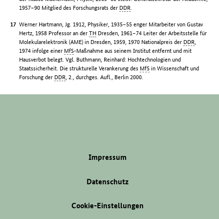
1957–90 Mitglied des Forschungsrats der
DDR
.
Werner Hartmann, Jg. 1912, Physiker, 1935–55 enger Mitarbeiter von Gustav
Hertz, 1958 Professor an der
TH
Dresden, 1961–74 Leiter der Arbeitsstelle für
Molekularelektronik (AME) in Dresden, 1959, 1970 Nationalpreis der
DDR
,
1974 infolge einer
MfS
-Maßnahme aus seinem Institut entfernt und mit
Hausverbot belegt. Vgl. Buthmann, Reinhard: Hochtechnologien und
Staatssicherheit. Die strukturelle Verankerung des
MfS
in Wissenschaft und
Forschung der
DDR
, 2., durchges. Aufl., Berlin 2000.
Impressum
Datenschutz
Cookie-Einstellungen