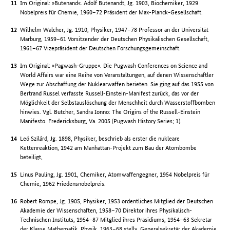
Im Original: »Butenand«. Adolf Butenandt, Jg. 1903, Biochemiker, 1929
Nobelpreis für Chemie, 1960–72 Präsident der Max-Planck-Gesellschaft.
Wilhelm Walcher, Jg. 1910, Physiker, 1947–78 Professor an der Universität
Marburg, 1959–61 Vorsitzender der Deutschen Physikalischen Gesellschaft,
1961–67 Vizepräsident der Deutschen Forschungsgemeinschaft.
Im Original: »Pagwash-Gruppe«. Die Pugwash Conferences on Science and
World Affairs war eine Reihe von Veranstaltungen, auf denen Wissenschaftler
Wege zur Abschaffung der Nuklearwaffen berieten. Sie ging auf das 1955 von
Bertrand Russel verfasste Russell-Einstein-Manifest zurück, das vor der
Möglichkeit der Selbstauslöschung der Menschheit durch Wasserstoffbomben
hinwies. Vgl. Butcher, Sandra Ionno: The Origins of the Russell-Einstein
Manifesto. Fredericksburg, Va. 2005 (Pugwash History Series; 1).
Leó Szilárd, Jg. 1898, Physiker, beschrieb als erster die nukleare
Kettenreaktion, 1942 am Manhattan-Projekt zum Bau der Atombombe
beteiligt,
Linus Pauling, Jg. 1901, Chemiker, Atomwaffengegner, 1954 Nobelpreis für
Chemie, 1962 Friedensnobelpreis.
Robert Rompe, Jg. 1905, Physiker, 1953 ordentliches Mitglied der Deutschen
Akademie der Wissenschaften, 1958–70 Direktor ihres Physikalisch-
Technischen Instituts, 1954–87 Mitglied ihres Präsidiums, 1954–63 Sekretar
der Klasse Mathematik, Physik, 1963–68 stellv. Generalsekretär der Akademie,