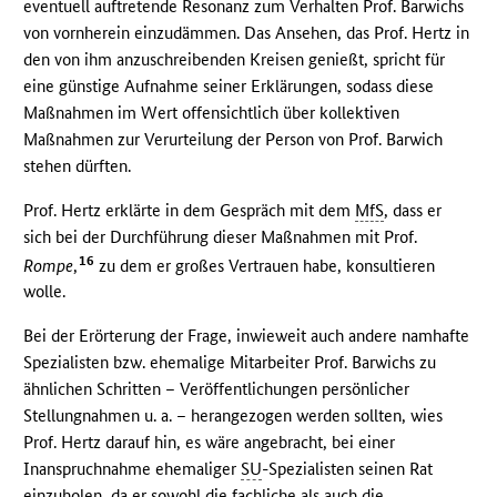
eventuell auftretende Resonanz zum Verhalten Prof. Barwichs
von vornherein einzudämmen. Das Ansehen, das Prof. Hertz in
den von ihm anzuschreibenden Kreisen genießt, spricht für
eine günstige Aufnahme seiner Erklärungen, sodass diese
Maßnahmen im Wert offensichtlich über kollektiven
Maßnahmen zur Verurteilung der Person von Prof. Barwich
stehen dürften.
Prof. Hertz erklärte in dem Gespräch mit dem
MfS
, dass er
sich bei der Durchführung dieser Maßnahmen mit Prof.
16
Rompe
,
zu dem er großes Vertrauen habe, konsultieren
wolle.
Bei der Erörterung der Frage, inwieweit auch andere namhafte
Spezialisten bzw. ehemalige Mitarbeiter Prof. Barwichs zu
ähnlichen Schritten – Veröffentlichungen persönlicher
Stellungnahmen u. a. – herangezogen werden sollten, wies
Prof. Hertz darauf hin, es wäre angebracht, bei einer
Inanspruchnahme ehemaliger
SU
-Spezialisten seinen Rat
einzuholen, da er sowohl die fachliche als auch die