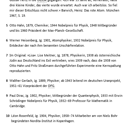
drei kleine Kinder, das vierte wurde erwartet. Auch war ich arbeitslos. So fiel
mir dieser Entschluss nicht schwer.« Barwich, Heinz: Das rote Atom. München
1967, S. 19.
Otto Hahn, 1879, Chemiker, 1944 Nobelpreis für Physik, 1948 Mitbegründer
und bis 1960 Präsident der Max-Planck-Gesellschaft.
Werner Heisenberg, Jg. 1901, Atomphysiker, 1932 Nobelpreis für Physik,
Entdecker der nach ihm benannten Unschärferelation.
Im Original: »Lisa«. Lise Meitner, Jg. 1878, Physikerin, 1938 als österreichische
Jüdin aus Deutschland ins Exil vertrieben, wies 1939 nach, dass die 1938 von
Otto Hahn und Fritz Straßmann durchgeführten Experimente eine Kernspaltung
reproduzierten.
Walther Gerlach, Jg. 1889, Physiker, ab 1943 leitend im deutschen Uranprojekt,
1951–61 Vizepräsident der
DFG
.
Paul Dirac, Jg. 1902, Physiker, Mitbegründer der Quantenphysik, 1933 mit Erwin
Schrödinger Nobelpreis für Physik, 1932–69 Professor für Mathematik in
Cambridge.
Léon Rosenfeld, Jg. 1904, Physiker, 1958–74 Mitarbeiter am von Niels Bohr
begründeten Nordita-Institut in Kopenhagen.